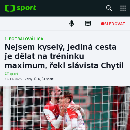
POPULÁRNÍ
SLEDOVAT
Fotbal
1. FOTBALOVÁ LIGA
Nejsem kyselý, jediná cesta
Hokej
je dělat na tréninku
maximum, řekl slávista Chytil
Tenis
ČT sport
Atletika
30. 11. 2025
|
Zdroj:
ČTK
,
ČT sport
Cyklistika
DALŠÍ SPORTY
Americký fotbal
NEPŘEHLÉDNĚTE