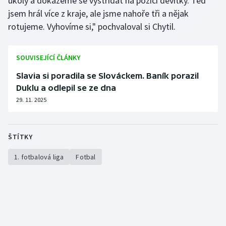
úkoly a dokážeme se vystřídat na pozici devítky. Teď
Stolní tenis
jsem hrál více z kraje, ale jsme nahoře tři a nějak
rotujeme. Vyhovíme si," pochvaloval si Chytil.
Triatlon
Veslování
SOUVISEJÍCÍ ČLÁNKY
Slavia si poradila se Slováckem. Baník porazil
Vodní slalom
Duklu a odlepil se ze dna
29. 11. 2025
Volejbal
Ostatní
ŠTÍTKY
1. fotbalová liga
Fotbal