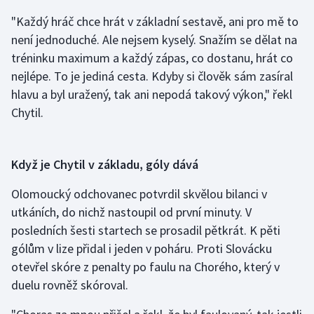
"Každý hráč chce hrát v základní sestavě, ani pro mě to
Gymnastika
není jednoduché. Ale nejsem kyselý. Snažím se dělat na
tréninku maximum a každý zápas, co dostanu, hrát co
Házená
nejlépe. To je jediná cesta. Kdyby si člověk sám zasíral
hlavu a byl uražený, tak ani nepodá takový výkon," řekl
Jezdectví
Chytil.
Judo
Když je Chytil v základu, góly dává
Krasobruslení
Olomoucký odchovanec potvrdil skvělou bilanci v
Lezení
utkáních, do nichž nastoupil od první minuty. V
posledních šesti startech se prosadil pětkrát. K pěti
Lyže a snowboard
gólům v lize přidal i jeden v poháru. Proti Slovácku
otevřel skóre z penalty po faulu na Chorého, který v
Moderní pětiboj
duelu rovněž skóroval.
Motorsport