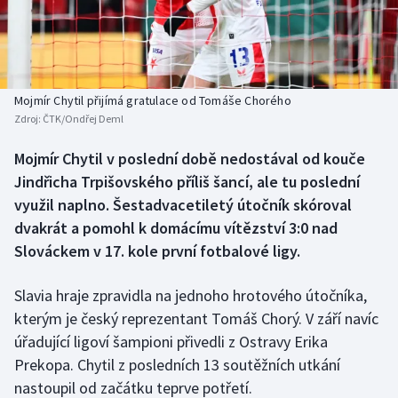
Baseball a softbal
Soutěže
Basketbal
Historické návraty
Biatlon
Aplikace ČT sport
Mojmír Chytil přijímá gratulace od Tomáše Chorého
Zdroj:
ČTK/Ondřej Deml
Boby a skeleton
AZ kvíz
Mojmír Chytil v poslední době nedostával od kouče
Jindřicha Trpišovského příliš šancí, ale tu poslední
Box
využil naplno. Šestadvacetiletý útočník skóroval
Curling
dvakrát a pomohl k domácímu vítězství 3:0 nad
Slováckem v 17. kole první fotbalové ligy.
Dostihy
Slavia hraje zpravidla na jednoho hrotového útočníka,
Florbal
kterým je český reprezentant Tomáš Chorý. V září navíc
úřadující ligoví šampioni přivedli z Ostravy Erika
Futsal
Prekopa. Chytil z posledních 13 soutěžních utkání
nastoupil od začátku teprve potřetí.
Golf