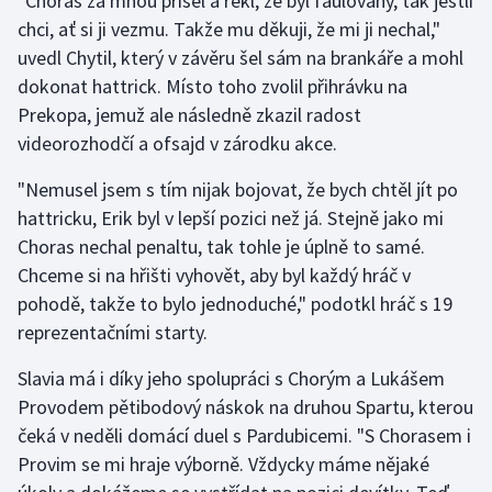
"Choras za mnou přišel a řekl, že byl faulovaný, tak jestli
chci, ať si ji vezmu. Takže mu děkuji, že mi ji nechal,"
Olympijské hry
uvedl Chytil, který v závěru šel sám na brankáře a mohl
dokonat hattrick. Místo toho zvolil přihrávku na
Parasport
Prekopa, jemuž ale následně zkazil radost
Plavání
videorozhodčí a ofsajd v zárodku akce.
"Nemusel jsem s tím nijak bojovat, že bych chtěl jít po
Plážový volejbal
hattricku, Erik byl v lepší pozici než já. Stejně jako mi
Ragby
Choras nechal penaltu, tak tohle je úplně to samé.
Chceme si na hřišti vyhovět, aby byl každý hráč v
Rychlobruslení
pohodě, takže to bylo jednoduché," podotkl hráč s 19
reprezentačními starty.
Rychlostní kanoistika
Slavia má i díky jeho spolupráci s Chorým a Lukášem
Short track
Provodem pětibodový náskok na druhou Spartu, kterou
čeká v neděli domácí duel s Pardubicemi. "S Chorasem i
Sportovní střelba
Provim se mi hraje výborně. Vždycky máme nějaké