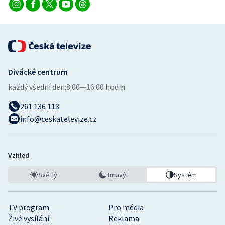
Divácké centrum
každý všední den:
8:00—16:00 hodin
261 136 113
info@ceskatelevize.cz
Vzhled
Světlý
Tmavý
Systém
TV program
Pro média
Živé vysílání
Reklama