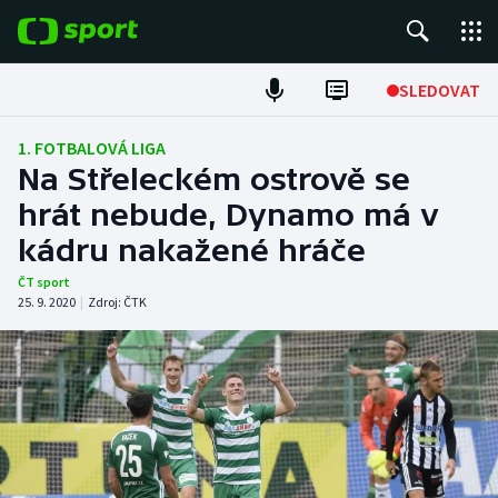
POPULÁRNÍ
SLEDOVAT
Fotbal
1. FOTBALOVÁ LIGA
Na Střeleckém ostrově se
Hokej
hrát nebude, Dynamo má v
kádru nakažené hráče
Tenis
ČT sport
Atletika
25. 9. 2020
|
Zdroj:
ČTK
Cyklistika
DALŠÍ SPORTY
Americký fotbal
NEPŘEHLÉDNĚTE