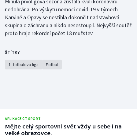
Minulá prvoligová sezona zůstala kvůli koronaviru
Stolní tenis
nedohrána. Po výskytu nemoci covid-19 v týmech
Karviné a Opavy se nestihla dokončit nadstavbová
Triatlon
skupina o záchranu a nikdo nesestoupil. Nejvyšší soutěž
proto hraje rekordní počet 18 mužstev.
Veslování
Vodní slalom
ŠTÍTKY
Volejbal
1. fotbalová liga
Fotbal
Ostatní
APLIKACE ČT SPORT
Mějte celý sportovní svět vždy u sebe i na
velké obrazovce.