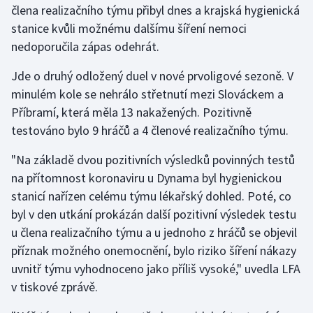
člena realizačního týmu přibyl dnes a krajská hygienická
stanice kvůli možnému dalšímu šíření nemoci
Gymnastika
nedoporučila zápas odehrát.
Házená
Jde o druhý odložený duel v nové prvoligové sezoně. V
minulém kole se nehrálo střetnutí mezi Slováckem a
Jezdectví
Příbramí, která měla 13 nakažených. Pozitivně
testováno bylo 9 hráčů a 4 členové realizačního týmu.
Judo
"Na základě dvou pozitivních výsledků povinných testů
Krasobruslení
na přítomnost koronaviru u Dynama byl hygienickou
stanicí nařízen celému týmu lékařský dohled. Poté, co
Lezení
byl v den utkání prokázán další pozitivní výsledek testu
u člena realizačního týmu a u jednoho z hráčů se objevil
Lyže a snowboard
příznak možného onemocnění, bylo riziko šíření nákazy
Moderní pětiboj
uvnitř týmu vyhodnoceno jako příliš vysoké," uvedla LFA
v tiskové zprávě.
Motorsport