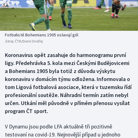
Baseball a softbal
Soutěže
Basketbal
Historické návraty
Biatlon
Aplikace ČT sport
Fotbalisté Bohemians 1905 oslavují gól
Zdroj:
ČTK/Deml Ondřej
Boby a skeleton
AZ kvíz
Koronavirus opět zasahuje do harmonogramu první
ligy. Předehrávka 5. kola mezi Českými Budějovicemi
Box
a Bohemians 1905 byla totiž z důvodu výskytu
Curling
koronaviru v domácím týmu odložena. Informovala o
tom Ligová fotbalová asociace, která v tuzemsku řídí
Dostihy
profesionální soutěže. Náhradní termín zatím nebyl
určen. Utkání měl původně v přímém přenosu vysílat
Florbal
program ČT sport.
Futsal
V Dynamu jsou podle LFA aktuálně tři pozitivně
testovaní na covid-19. Nejnovější případ u jednoho
Golf