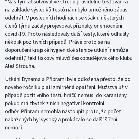
"Náš tým absolvoval ve středu pravidelné testování a
na základě výsledků testů nám bylo umožněno zápas
Olympijské hry
odehrát. V posledních hodinách se však u některých
Parasport
členů týmu začaly projevovat příznaky onemocnění
covid-19. Proto následovaly další testy, které odhalily
Plavání
několik pozitivních případů. Právě proto se na
doporučení krajské hygienické stanice utkání nemůže
Plážový volejbal
odehrát," řekl tiskový mluvčí českobudějovického klubu
Aleš Strouha.
Ragby
Utkání Dynama a Příbrami byla odložena přesto, že od
Rychlobruslení
nového ročníku platí zmírněná opatření. Mužstva už v
případě pozitivního testu hráčů nemusí do karantény,
Rychlostní kanoistika
pokud má zbytek z nich negativní kontrolní
odběr. Příbram nemohla nastoupit proto, že počet
Short track
nakažených byl vysoký a prokázalo se další šíření
nemoci.
Sportovní střelba