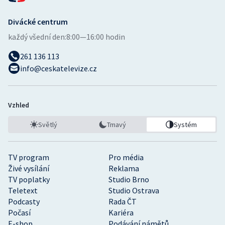
Divácké centrum
každý všední den:
8:00—16:00 hodin
261 136 113
info@ceskatelevize.cz
Vzhled
Světlý
Tmavý
Systém
TV program
Pro média
Živé vysílání
Reklama
TV poplatky
Studio Brno
Teletext
Studio Ostrava
Podcasty
Rada ČT
Počasí
Kariéra
E-shop
Podávání námětů