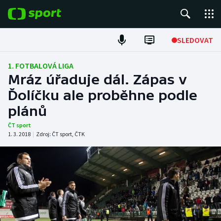
POPULÁRNÍ
SLEDOVAT
Fotbal
1. FOTBALOVÁ LIGA
Mráz úřaduje dál. Zápas v
Hokej
Ďolíčku ale proběhne podle
plánů
Tenis
ČT sport
Atletika
1. 3. 2018
|
Zdroj:
ČT sport
,
ČTK
Cyklistika
DALŠÍ SPORTY
Americký fotbal
NEPŘEHLÉDNĚTE