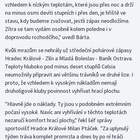
vzhledem k nízkým teplotám, které jsou přes noc a drží
Olympijské hry
na minus osmi devíti stupních i přes den, je hřiště ve
stavu, kdy budeme zvažovat, jestli zápas neodložíme.
Parasport
Zítra se tam vydám osobně kolem poledne i v
doprovodu rozhodčího," uvedl Bárta.
Plavání
Kvůli mrazům se nehrály už středeční pohárové zápasy
Plážový volejbal
Hradec Králové - Zlín a Mladá Boleslav - Baník Ostrava.
Teploty hluboko pod minus deset stupňů Celsia
Ragby
neumožnily připravit ani většinu trávníků ve druhé lize. I
proto, že vzhledem k vysokým nákladům nemají
Rychlobruslení
druholigové kluby povinnost vyhřívat hrací plochu.
Rychlostní kanoistika
"Hlavně jde o náklady. Ty jsou v podobném extrémním
počasí vysoké. Navíc ani vyhřívání v těchto teplotách
Short track
nezaručí komfort hrací plochy," řekl šéf správy
sportovišť Hradce Králové Milan Ptáček. "Za uplynulý
Sportovní střelba
týden tráva komplet promrzla a dnes by po ní hráči