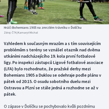
Baseball a softbal
Soutěže
Basketbal
Historické návraty
Biatlon
Aplikace ČT sport
Hráči Bohemians 1905 na zmrzlém trávníku v Ďolíčku
Zdroj:
ČTK/Kamaryt Michal
Boby a skeleton
AZ kvíz
Vzhledem k současným mrazům a s tím souvisejícím
problémům s terény se vznášel otazník nad dvěma
Box
utkáními nadcházejícího 19. kola první fotbalové
Curling
ligy. Po inspekci zástupců Ligové fotbalové asociace
(LFA) bylo rozhodnuto, že pražské derby mezi
Dostihy
Bohemians 1905 a Duklou se odehraje podle plánu v
pátek od 20:15. O osudu sobotního duelu mezi
Florbal
Ostravou a Plzní se stále jedná a rozhodne se až v
pátek.
Futsal
O zápase v Ďolíčku se pochybovalo kvůli pozdnímu
Golf