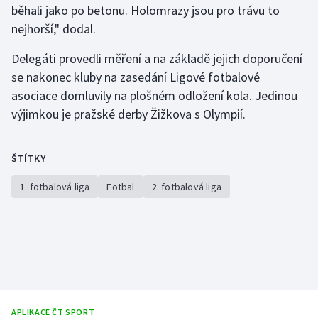
běhali jako po betonu. Holomrazy jsou pro trávu to
Stolní tenis
nejhorší," dodal.
Triatlon
Delegáti provedli měření a na základě jejich doporučení
se nakonec kluby na zasedání Ligové fotbalové
Veslování
asociace domluvily na plošném odložení kola. Jedinou
Vodní slalom
výjimkou je pražské derby Žižkova s Olympií.
Volejbal
ŠTÍTKY
Ostatní
1. fotbalová liga
Fotbal
2. fotbalová liga
APLIKACE ČT SPORT