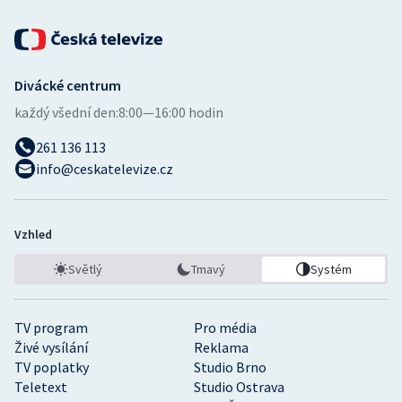
Divácké centrum
každý všední den:
8:00—16:00 hodin
261 136 113
info@ceskatelevize.cz
Vzhled
Světlý
Tmavý
Systém
TV program
Pro média
Živé vysílání
Reklama
TV poplatky
Studio Brno
Teletext
Studio Ostrava