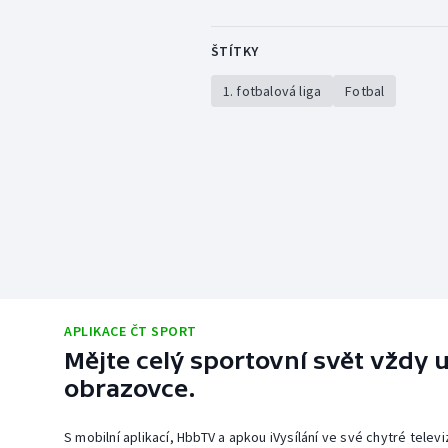
ŠTÍTKY
1. fotbalová liga
Fotbal
APLIKACE ČT SPORT
Mějte celý sportovní svět vždy u
obrazovce.
S mobilní aplikací, HbbTV a apkou iVysílání ve své chytré telev