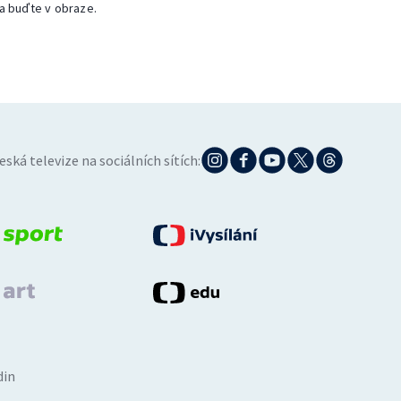
a buďte v obraze.
eská televize na sociálních sítích:
din