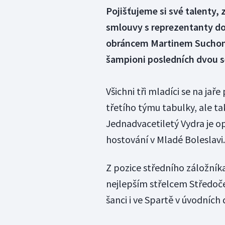
Pojišťujeme si své talenty, 
smlouvy s reprezentanty do
obráncem Martinem Suchom
šampioni posledních dvou s
Všichni tři mladíci se na ja
třetího týmu tabulky, ale ta
Jednadvacetiletý Vydra je o
hostování v Mladé Boleslavi.
Z pozice středního záložníka 
nejlepším střelcem Středočec
šanci i ve Spartě v úvodních 