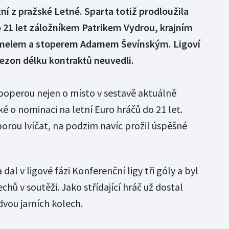
zní z pražské Letné. Sparta totiž prodloužila
 21 let záložníkem Patrikem Vydrou, krajním
elem a stoperem Adamem Ševínským. Ligoví
ezon délku kontraktů neuvedli.
ře poperou nejen o místo v sestavě aktuálně
ké o nominaci na letní Euro hráčů do 21 let.
porou lvíčat, na podzim navíc prožil úspěšné
dal v ligové fázi Konferenční ligy tři góly a byl
hů v soutěži. Jako střídající hráč už dostal
dvou jarních kolech.