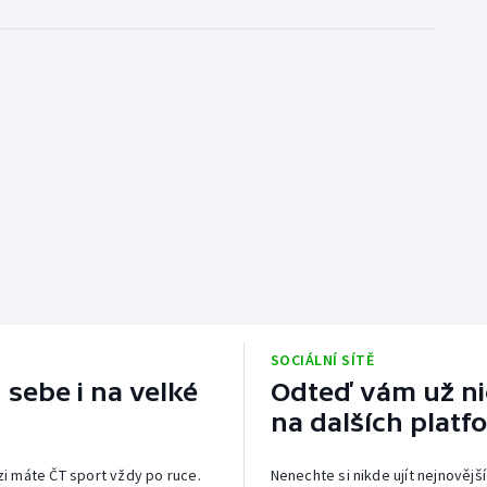
SOCIÁLNÍ SÍTĚ
 sebe i na velké
Odteď vám už nic
na dalších platf
izi máte ČT sport vždy po ruce.
Nenechte si nikde ujít nejnovější