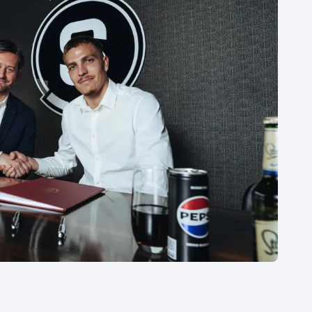
Moderní pětiboj
Triatlon
Motorsport
Veslování
Olympijské hry
Vodní slalom
Parasport
Volejbal
Plavání
Ostatní
Plážový volejbal