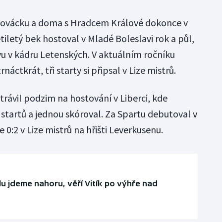
Slovácku a doma s Hradcem Králové dokonce v
iletý bek hostoval v Mladé Boleslavi rok a půl,
vu v kádru Letenských. V aktuálním ročníku
náctkrát, tři starty si připsal v Lize mistrů.
trávil podzim na hostování v Liberci, kde
 startů a jednou skóroval. Za Spartu debutoval v
 0:2 v Lize mistrů na hřišti Leverkusenu.
u jdeme nahoru, věří Vitík po výhře nad