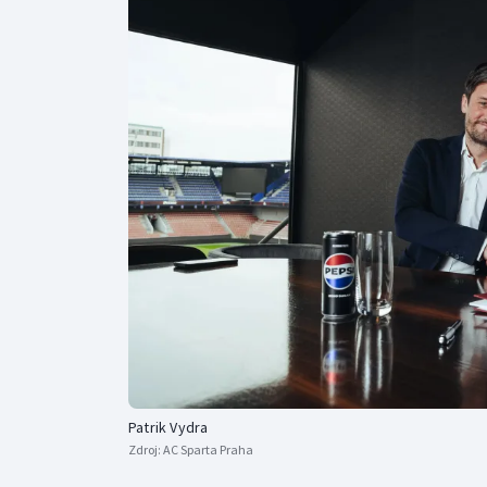
Curling
Dostihy
Florbal
Futsal
Golf
Gymnastika
Patrik Vydra
Zdroj:
AC Sparta Praha