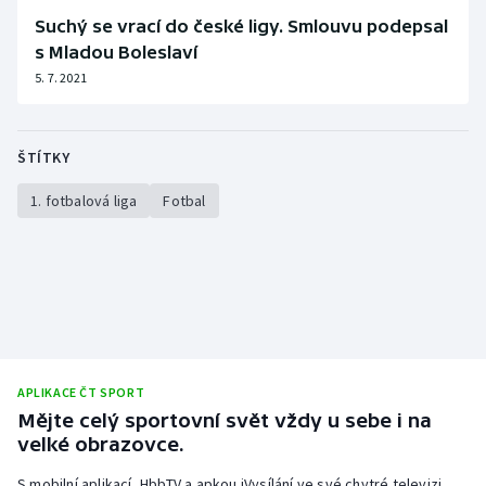
Stolní tenis
Suchý se vrací do české ligy. Smlouvu podepsal
s Mladou Boleslaví
Triatlon
5. 7. 2021
Veslování
ŠTÍTKY
Vodní slalom
1. fotbalová liga
Fotbal
Volejbal
Ostatní
APLIKACE ČT SPORT
Mějte celý sportovní svět vždy u sebe i na
velké obrazovce.
S mobilní aplikací, HbbTV a apkou iVysílání ve své chytré televizi