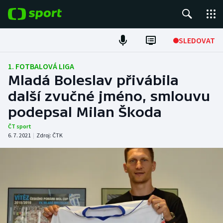
POPULÁRNÍ
SLEDOVAT
Fotbal
1. FOTBALOVÁ LIGA
Mladá Boleslav přivábila
Hokej
další zvučné jméno, smlouvu
podepsal Milan Škoda
Tenis
ČT sport
Atletika
6. 7. 2021
|
Zdroj:
ČTK
Cyklistika
DALŠÍ SPORTY
Americký fotbal
NEPŘEHLÉDNĚTE