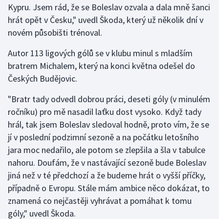
Kypru. Jsem rád, že se Boleslav ozvala a dala mně šanci
hrát opět v Česku," uvedl Škoda, který už několik dní v
Gymnastika
novém působišti trénoval.
Házená
Autor 113 ligových gólů se v klubu minul s mladším
bratrem Michalem, který na konci května odešel do
Jezdectví
Českých Budějovic.
Judo
"Bratr tady odvedl dobrou práci, deseti góly (v minulém
ročníku) pro mě nasadil laťku dost vysoko. Když tady
Krasobruslení
hrál, tak jsem Boleslav sledoval hodně, proto vím, že se
jí v poslední podzimní sezoně a na počátku letošního
Lezení
jara moc nedařilo, ale potom se zlepšila a šla v tabulce
nahoru. Doufám, že v nastávající sezoně bude Boleslav
Lyže a snowboard
jiná než v té předchozí a že budeme hrát o vyšší příčky,
Moderní pětiboj
případně o Evropu. Stále mám ambice něco dokázat, to
znamená co nejčastěji vyhrávat a pomáhat k tomu
Motorsport
góly," uvedl Škoda.