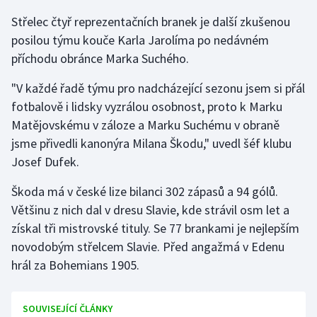
Střelec čtyř reprezentačních branek je další zkušenou
Olympijské hry
posilou týmu kouče Karla Jarolíma po nedávném
Parasport
příchodu obránce Marka Suchého.
"V každé řadě týmu pro nadcházející sezonu jsem si přál
Plavání
fotbalově i lidsky vyzrálou osobnost, proto k Marku
Plážový volejbal
Matějovskému v záloze a Marku Suchému v obraně
jsme přivedli kanonýra Milana Škodu," uvedl šéf klubu
Ragby
Josef Dufek.
Škoda má v české lize bilanci 302 zápasů a 94 gólů.
Rychlobruslení
Většinu z nich dal v dresu Slavie, kde strávil osm let a
Rychlostní kanoistika
získal tři mistrovské tituly. Se 77 brankami je nejlepším
novodobým střelcem Slavie. Před angažmá v Edenu
Short track
hrál za Bohemians 1905.
Sportovní střelba
SOUVISEJÍCÍ ČLÁNKY