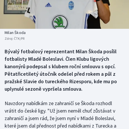
Baseball a softbal
Soutěže
Basketbal
Historické návraty
Biatlon
Aplikace ČT sport
Milan Škoda
Zdroj:
ČTK/PR
Boby a skeleton
AZ kvíz
Bývalý fotbalový reprezentant Milan Škoda posílil
fotbalisty Mladé Boleslavi. Člen Klubu ligových
Box
kanonýrů podepsal s klubem roční smlouvu s opcí.
Curling
Pětatřicetiletý útočník odešel před rokem a půl z
pražské Slavie do tureckého Rizesporu, kde mu po
Dostihy
uplynulé sezoně vypršela smlouva.
Florbal
Navzdory nabídkám ze zahraničí se Škoda rozhodl
vrátit do české ligy. "Už jsem neměl chuť zůstávat v
Futsal
zahraničí a jsem rád, že jsem nyní v Mladé Boleslavi,
které jsem dal přednost před nabídkami z Turecka a
Golf