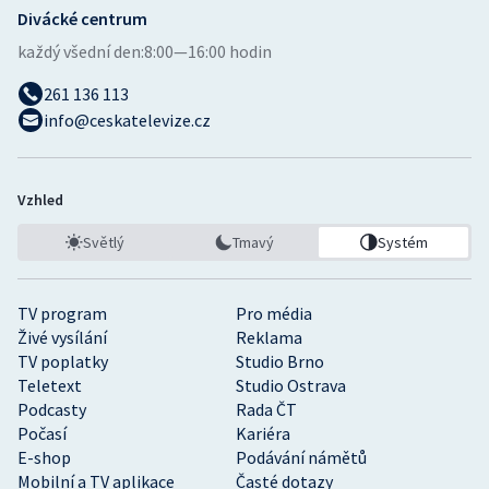
Divácké centrum
každý všední den:
8:00—16:00 hodin
261 136 113
info@ceskatelevize.cz
Vzhled
Světlý
Tmavý
Systém
TV program
Pro média
Živé vysílání
Reklama
TV poplatky
Studio Brno
Teletext
Studio Ostrava
Podcasty
Rada ČT
Počasí
Kariéra
E-shop
Podávání námětů
Mobilní a TV aplikace
Časté dotazy