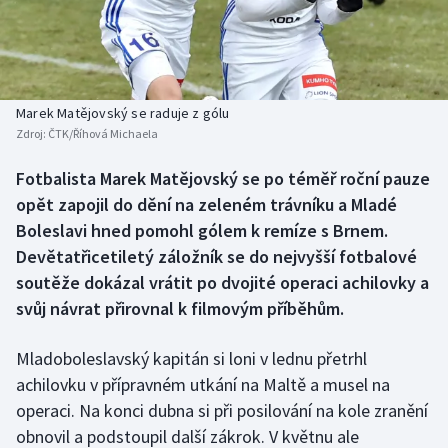
Baseball a softbal
Soutěže
Basketbal
Historické návraty
Biatlon
Aplikace ČT sport
Marek Matějovský se raduje z gólu
Zdroj:
ČTK/Říhová Michaela
Boby a skeleton
AZ kvíz
Fotbalista Marek Matějovský se po téměř roční pauze
opět zapojil do dění na zeleném trávníku a Mladé
Box
Boleslavi hned pomohl gólem k remíze s Brnem.
Curling
Devětatřicetiletý záložník se do nejvyšší fotbalové
soutěže dokázal vrátit po dvojité operaci achilovky a
Dostihy
svůj návrat přirovnal k filmovým příběhům.
Florbal
Mladoboleslavský kapitán si loni v lednu přetrhl
achilovku v přípravném utkání na Maltě a musel na
Futsal
operaci. Na konci dubna si při posilování na kole zranění
obnovil a podstoupil další zákrok. V květnu ale
Golf