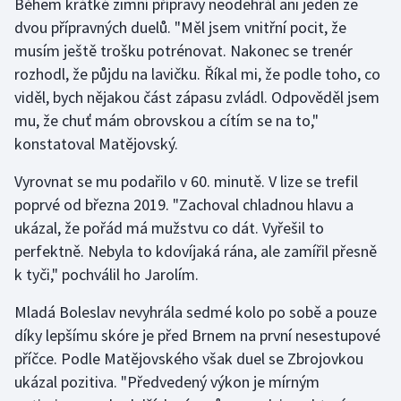
Během krátké zimní přípravy neodehrál ani jeden ze
Stolní tenis
dvou přípravných duelů. "Měl jsem vnitřní pocit, že
musím ještě trošku potrénovat. Nakonec se trenér
Triatlon
rozhodl, že půjdu na lavičku. Říkal mi, že podle toho, co
viděl, bych nějakou část zápasu zvládl. Odpověděl jsem
Veslování
mu, že chuť mám obrovskou a cítím se na to,"
Vodní slalom
konstatoval Matějovský.
Vyrovnat se mu podařilo v 60. minutě. V lize se trefil
Volejbal
poprvé od března 2019. "Zachoval chladnou hlavu a
ukázal, že pořád má mužstvu co dát. Vyřešil to
Ostatní
perfektně. Nebyla to kdovíjaká rána, ale zamířil přesně
k tyči," pochválil ho Jarolím.
Mladá Boleslav nevyhrála sedmé kolo po sobě a pouze
díky lepšímu skóre je před Brnem na první nesestupové
příčce. Podle Matějovského však duel se Zbrojovkou
ukázal pozitiva. "Předvedený výkon je mírným