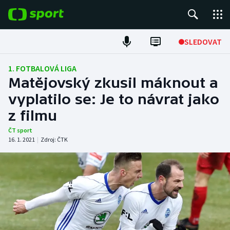
POPULÁRNÍ
SLEDOVAT
Fotbal
1. FOTBALOVÁ LIGA
Matějovský zkusil máknout a
Hokej
vyplatilo se: Je to návrat jako
z filmu
Tenis
ČT sport
Atletika
16. 1. 2021
|
Zdroj:
ČTK
Cyklistika
DALŠÍ SPORTY
Americký fotbal
NEPŘEHLÉDNĚTE