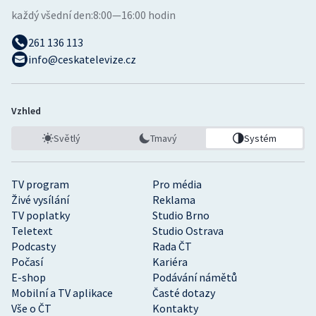
každý všední den:
8:00—16:00 hodin
261 136 113
info@ceskatelevize.cz
Vzhled
Světlý
Tmavý
Systém
TV program
Pro média
Živé vysílání
Reklama
TV poplatky
Studio Brno
Teletext
Studio Ostrava
Podcasty
Rada ČT
Počasí
Kariéra
E-shop
Podávání námětů
Mobilní a TV aplikace
Časté dotazy
Vše o ČT
Kontakty