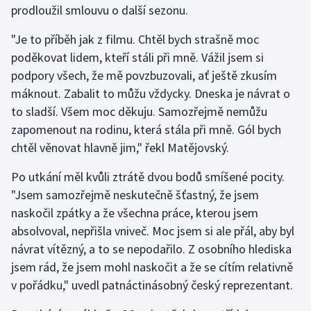
prodloužil smlouvu o další sezonu.
Gymnastika
"Je to příběh jak z filmu. Chtěl bych strašně moc
poděkovat lidem, kteří stáli při mně. Vážil jsem si
Házená
podpory všech, že mě povzbuzovali, ať ještě zkusím
máknout. Zabalit to můžu vždycky. Dneska je návrat o
Jezdectví
to sladší. Všem moc děkuju. Samozřejmě nemůžu
zapomenout na rodinu, která stála při mně. Gól bych
Judo
chtěl věnovat hlavně jim," řekl Matějovský.
Krasobruslení
Po utkání měl kvůli ztrátě dvou bodů smíšené pocity.
"Jsem samozřejmě neskutečně šťastný, že jsem
Lezení
naskočil zpátky a že všechna práce, kterou jsem
absolvoval, nepřišla vniveč. Moc jsem si ale přál, aby byl
Lyže a snowboard
návrat vítězný, a to se nepodařilo. Z osobního hlediska
Moderní pětiboj
jsem rád, že jsem mohl naskočit a že se cítím relativně
v pořádku," uvedl patnáctinásobný český reprezentant.
Motorsport