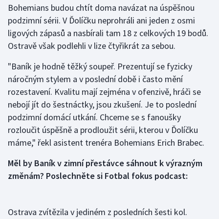
Bohemians budou chtít doma navázat na úspěšnou
podzimní sérii. V Ďolíčku neprohráli ani jeden z osmi
Gymnastika
ligových zápasů a nasbírali tam 18 z celkových 19 bodů.
Ostravě však podlehli v lize čtyřikrát za sebou.
Házená
"Baník je hodně těžký soupeř. Prezentují se fyzicky
Jezdectví
náročným stylem a v poslední době i často mění
rozestavení. Kvalitu mají zejména v ofenzivě, hráči se
Judo
nebojí jít do šestnáctky, jsou zkušení. Je to poslední
podzimní domácí utkání. Chceme se s fanoušky
Krasobruslení
rozloučit úspěšně a prodloužit sérii, kterou v Ďolíčku
Lezení
máme," řekl asistent trenéra Bohemians Erich Brabec.
Měl by Baník v zimní přestávce sáhnout k výrazným
Lyže a snowboard
změnám? Poslechněte si Fotbal fokus podcast:
Moderní pětiboj
Motorsport
Ostrava zvítězila v jediném z posledních šesti kol.