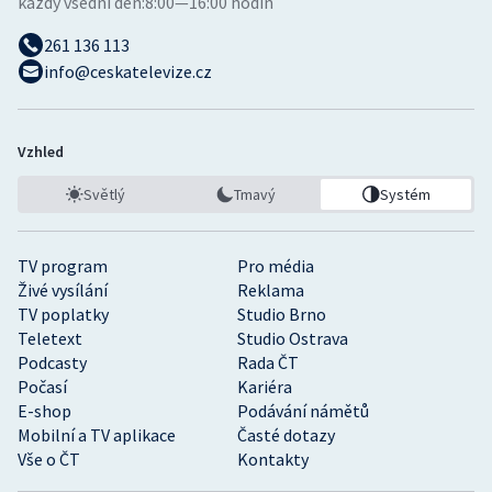
každý všední den:
8:00—16:00 hodin
261 136 113
info@ceskatelevize.cz
Vzhled
Světlý
Tmavý
Systém
TV program
Pro média
Živé vysílání
Reklama
TV poplatky
Studio Brno
Teletext
Studio Ostrava
Podcasty
Rada ČT
Počasí
Kariéra
E-shop
Podávání námětů
Mobilní a TV aplikace
Časté dotazy
Vše o ČT
Kontakty