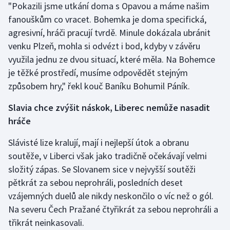
"Pokazili jsme utkání doma s Opavou a máme našim
Olympijské hry
fanouškům co vracet. Bohemka je doma specifická,
agresivní, hráči pracují tvrdě. Minule dokázala ubránit
Parasport
venku Plzeň, mohla si odvézt i bod, kdyby v závěru
využila jednu ze dvou situací, které měla. Na Bohemce
Plavání
je těžké prostředí, musíme odpovědět stejným
způsobem hry," řekl kouč Baníku Bohumil Páník.
Plážový volejbal
Slavia chce zvýšit náskok, Liberec nemůže nasadit
Ragby
hráče
Rychlobruslení
Slávisté lize kralují, mají i nejlepší útok a obranu
soutěže, v Liberci však jako tradičně očekávají velmi
Rychlostní kanoistika
složitý zápas. Se Slovanem sice v nejvyšší soutěži
pětkrát za sebou neprohráli, posledních deset
Short track
vzájemných duelů ale nikdy neskončilo o víc než o gól.
Na severu Čech Pražané čtyřikrát za sebou neprohráli a
Sportovní střelba
třikrát neinkasovali.