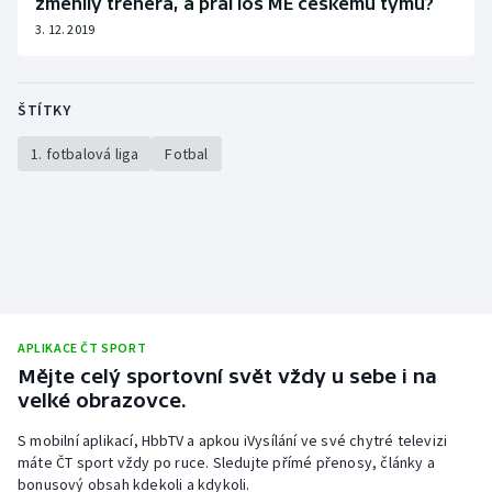
změnily trenéra, a přál los ME českému týmu?
3. 12. 2019
ŠTÍTKY
1. fotbalová liga
Fotbal
APLIKACE ČT SPORT
Mějte celý sportovní svět vždy u sebe i na
velké obrazovce.
S mobilní aplikací, HbbTV a apkou iVysílání ve své chytré televizi
máte ČT sport vždy po ruce. Sledujte přímé přenosy, články a
bonusový obsah kdekoli a kdykoli.