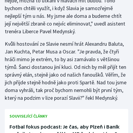
nejde, možná to utkání v hlavách mít budou. Toho
bychom chtěli využít, i když Slavia je samozřejmě
nejlepší tým u nás. My jsme ale doma a budeme chtít
její největší zbraně co nejvíc eliminovat," uvedl asistent
trenéra Liberce Pavel Medynský.
Kvůli hostování ze Slavie nesmí hrát Alexandru Baluta,
Jan Kuchta, Petar Musa a Oscar. "Je pravda, že čtyři
hráči mimo je extrém, to by asi zamávalo s většinou
týmů. Šanci dostanou jiní kluci. Od nich by měl přijít ten
správný elán, stejně jako od našich fanoušků. Věřím, že
jich přijde stejně hodně jako proti Spartě. Nad tou jsme
doma vyhráli, tak proč bychom nemohli být první tým,
který na podzim v lize porazí Slavii?" řekl Medynský.
SOUVISEJÍCÍ ČLÁNKY
Fotbal fokus podcast: Je čas, aby Plzeň i Baník