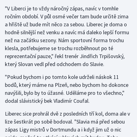
Stolní tenis
"V Liberci je to vždy náročný zápas, navíc v tomhle
ročním období. V půl osmé večer tam bude určitě zima
Triatlon
a hřiště už bude mít něco za sebou. Liberec je doma o
hodně silnější než venku a navíc má daleko lepší formu
Veslování
než na začátku sezony. Nám sportovní forma trochu
klesla, potřebujeme se trochu rozběhnout po té
Vodní slalom
reprezentační pauze," řekl trenér Jindřich Trpišovský,
Volejbal
který Slovan vedl před odchodem do Slavie.
"Pokud bychom i po tomto kole udrželi náskok 11
Ostatní
bodů, který máme na Plzeň, nebo bychom ho dokonce
navýšili, bylo by to úžasné. Uděláme pro to všechno,"
dodal slávistický bek Vladimír Coufal.
Liberec sice prohrál dvě z posledních tří kol, doma ale v
lize šestkrát po sobě bodoval. "Slavia má před sebou
zápas Ligy mistrů v Dortmundu a i když jim už o nic