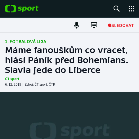
POPULÁRNÍ
SLEDOVAT
Fotbal
1. FOTBALOVÁ LIGA
Máme fanouškům co vracet,
Hokej
hlásí Páník před Bohemians.
Slavia jede do Liberce
Tenis
ČT sport
Atletika
6. 12. 2019
|
Zdroj:
ČT sport
,
ČTK
Cyklistika
DALŠÍ SPORTY
Americký fotbal
NEPŘEHLÉDNĚTE