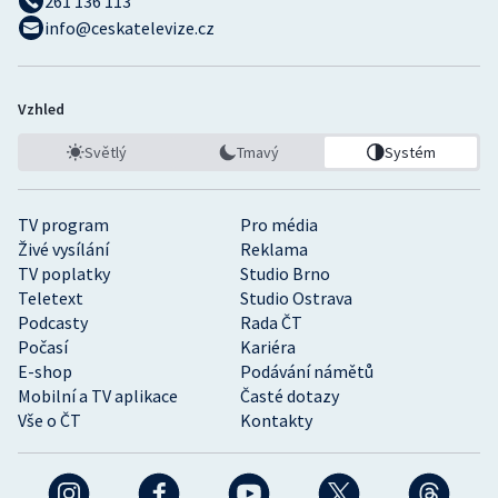
261 136 113
info@ceskatelevize.cz
Vzhled
Světlý
Tmavý
Systém
TV program
Pro média
Živé vysílání
Reklama
TV poplatky
Studio Brno
Teletext
Studio Ostrava
Podcasty
Rada ČT
Počasí
Kariéra
E-shop
Podávání námětů
Mobilní a TV aplikace
Časté dotazy
Vše o ČT
Kontakty