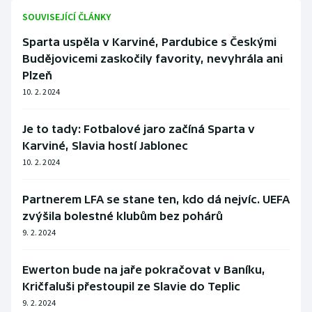
Stolní tenis
SOUVISEJÍCÍ ČLÁNKY
Sparta uspěla v Karviné, Pardubice s Českými
Triatlon
Budějovicemi zaskočily favority, nevyhrála ani
Plzeň
Veslování
10. 2. 2024
Vodní slalom
Je to tady: Fotbalové jaro začíná Sparta v
Volejbal
Karviné, Slavia hostí Jablonec
10. 2. 2024
Ostatní
Partnerem LFA se stane ten, kdo dá nejvíc. UEFA
zvýšila bolestné klubům bez pohárů
9. 2. 2024
Ewerton bude na jaře pokračovat v Baníku,
Kričfaluši přestoupil ze Slavie do Teplic
9. 2. 2024