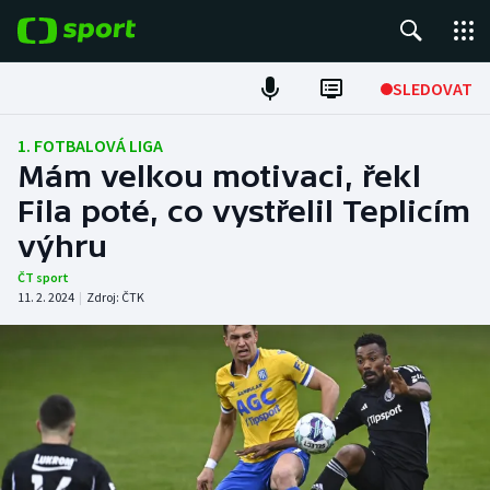
POPULÁRNÍ
SLEDOVAT
Fotbal
1. FOTBALOVÁ LIGA
Mám velkou motivaci, řekl
Hokej
Fila poté, co vystřelil Teplicím
výhru
Tenis
ČT sport
Atletika
11. 2. 2024
|
Zdroj:
ČTK
Cyklistika
DALŠÍ SPORTY
Americký fotbal
NEPŘEHLÉDNĚTE