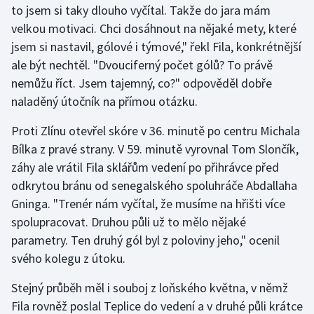
to jsem si taky dlouho vyčítal. Takže do jara mám
velkou motivaci. Chci dosáhnout na nějaké mety, které
Gymnastika
jsem si nastavil, gólové i týmové," řekl Fila, konkrétnější
ale být nechtěl. "Dvouciferný počet gólů? To právě
Házená
nemůžu říct. Jsem tajemný, co?" odpověděl dobře
Jezdectví
naladěný útočník na přímou otázku.
Proti Zlínu otevřel skóre v 36. minutě po centru Michala
Judo
Bílka z pravé strany. V 59. minutě vyrovnal Tom Slončík,
záhy ale vrátil Fila sklářům vedení po přihrávce před
Krasobruslení
odkrytou bránu od senegalského spoluhráče Abdallaha
Lezení
Gninga. "Trenér nám vyčítal, že musíme na hřišti více
spolupracovat. Druhou půli už to mělo nějaké
Lyže a snowboard
parametry. Ten druhý gól byl z poloviny jeho," ocenil
svého kolegu z útoku.
Moderní pětiboj
Stejný průběh měl i souboj z loňského května, v němž
Motorsport
Fila rovněž poslal Teplice do vedení a v druhé půli krátce