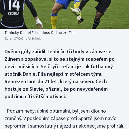
Baseball a softbal
Soutěže
Basketbal
Historické návraty
Biatlon
Aplikace ČT sport
Teplický Daniel Fila a Joss Didiba ze Zlína
Zdroj:
ČTK/Ondřej Hájek
Boby a skeleton
AZ kvíz
Dvěma góly zařídil Teplicím tři body v zápase se
Zlínem a zopakoval si to se stejným soupeřem po
Box
devíti měsících. Se čtyři trefami je tak fotbalový
Curling
útočník Daniel Fila nejlepším střelcem týmu.
Reprezentant do 21 let, který na severu Čech
Dostihy
hostuje ze Slavie, přiznal, že po nevydařeném
podzimu cítí větší motivaci.
Florbal
"Podzim nebyl úplně optimální, byl jsem dlouho
Futsal
zraněný. V posledním zápase proti Spartě jsem navíc
neproměnil samostatný nájezd a nakonec jsme prohráli,
Golf