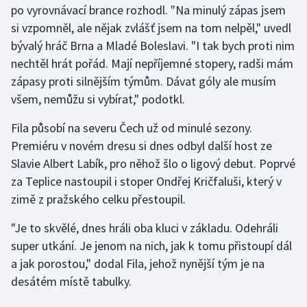
po vyrovnávací brance rozhodl. "Na minulý zápas jsem
Olympijské hry
si vzpomněl, ale nějak zvlášť jsem na tom nelpěl," uvedl
bývalý hráč Brna a Mladé Boleslavi. "I tak bych proti nim
Parasport
nechtěl hrát pořád. Mají nepříjemné stopery, radši mám
zápasy proti silnějším týmům. Dávat góly ale musím
Plavání
všem, nemůžu si vybírat," podotkl.
Plážový volejbal
Fila působí na severu Čech už od minulé sezony.
Premiéru v novém dresu si dnes odbyl další host ze
Ragby
Slavie Albert Labík, pro něhož šlo o ligový debut. Poprvé
za Teplice nastoupil i stoper Ondřej Kričfaluši, který v
Rychlobruslení
zimě z pražského celku přestoupil.
Rychlostní kanoistika
"Je to skvělé, dnes hráli oba kluci v základu. Odehráli
super utkání. Je jenom na nich, jak k tomu přistoupí dál
Short track
a jak porostou," dodal Fila, jehož nynější tým je na
desátém místě tabulky.
Sportovní střelba