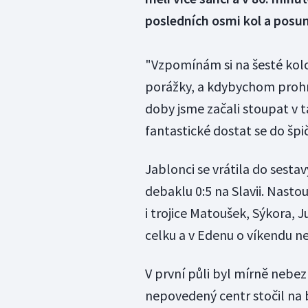
posledních osmi kol a posun
"Vzpomínám si na šesté kolo
porážky, a kdybychom prohrá
doby jsme začali stoupat v ta
fantastické dostat se do špič
Jablonci se vrátila do sesta
debaklu 0:5 na Slavii. Nast
i trojice Matoušek, Sýkora, 
celku a v Edenu o víkendu n
V první půli byl mírně nebe
nepovedený centr stočil n