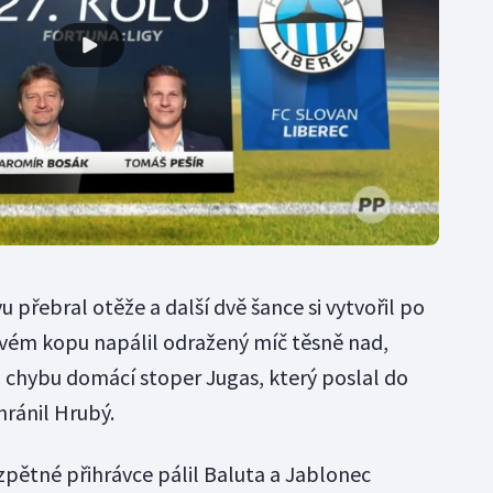
přebral otěže a další dvě šance si vytvořil po
ovém kopu napálil odražený míč těsně nad,
u chybu domácí stoper Jugas, který poslal do
hránil Hrubý.
zpětné přihrávce pálil Baluta a Jablonec