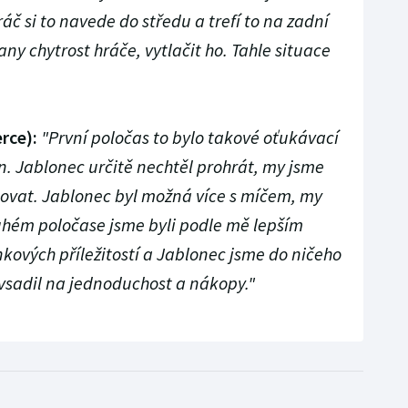
áč si to navede do středu a trefí to na zadní
any chytrost hráče, vytlačit ho. Tahle situace
rce):
"První poločas to bylo takové oťukávací
n. Jablonec určitě nechtěl prohrát, my jsme
hovat. Jablonec byl možná více s míčem, my
druhém poločase jsme byli podle mě lepším
kových příležitostí a Jablonec jsme do ničeho
y vsadil na jednoduchost a nákopy."