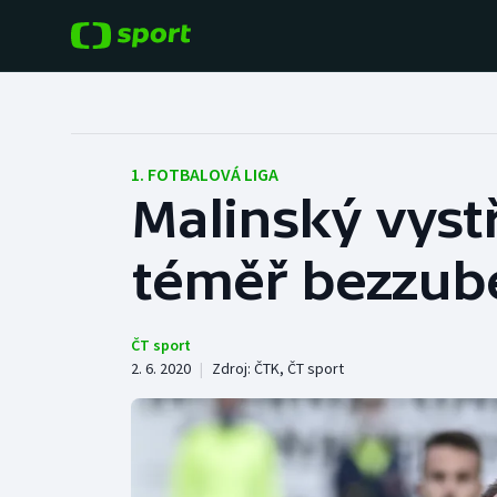
POPULÁRNÍ
DALŠÍ SPORTY
Fotbal
Americký fotbal
1. FOTBALOVÁ LIGA
Malinský vystře
Hokej
Baseball a softbal
téměř bezzub
Tenis
Basketbal
Atletika
Biatlon
ČT sport
2. 6. 2020
|
Zdroj:
ČTK
,
ČT sport
Cyklistika
Boby a skeleton
Box