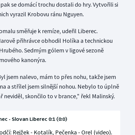
pak se domácí trochu dostali do hry. Vytvořili si
nich vyrazil Krobovu ránu Nguyen.
omalu směřuje k remíze, udeřil Liberec.
 Marově přihrávce obhodil Holíka a technickou
il Hrubého. Sedmým gólem v ligové sezoně
týmového kanonýra.
 Byl jsem nalevo, mám to přes nohu, takže jsem
a a střílel jsem silnější nohou. Nebylo to úplně
ář neviděl, skončilo to v brance," řekl Malinský.
nec - Slovan Liberec 0:1 (0:0)
dčí: Rejžek - Kotalík, Pečenka - Orel (video).