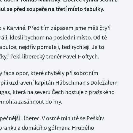
ul se před soupeře na třetí místo tabulky.
 v Karviné. Před tím zápasem jsme měli čtyři
li, klesli bychom na poslední místo. Od té
bulce, nejdřív pomaleji, teď rychleji. Je to
ky," řekl liberecký trenér Pavel Hoftych.
vy řada opor, které chyběly při sobotním
oupili uzdravení kapitán Hübschman s Doležalem
Jugas, která na severu Čech hostuje z pražského
emohla zasáhnout do hry.
zpečnější Liberec. V osmé minutě se Peškův
a branku a domácího gólmana Hrubého