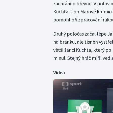
zachránilo břevno. V polovině
Kuchta si po Marově kolmici 
pomohl při zpracování rukou
Druhý poločas začal lépe Ja
na branku, ale tísněn vystře
větší šanci Kuchta, který p
minul. Stejný hráč mířil vedle
Videa