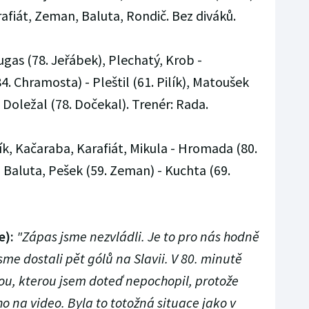
afiát, Zeman, Baluta, Rondič. Bez diváků.
ugas (78. Jeřábek), Plechatý, Krob -
 Chramosta) - Pleštil (61. Pilík), Matoušek
 Doležal (78. Dočekal). Trenér: Rada.
k, Kačaraba, Karafiát, Mikula - Hromada (80.
, Baluta, Pešek (59. Zeman) - Kuchta (69.
e):
"Zápas jsme nezvládli. Je to pro nás hodně
sme dostali pět gólů na Slavii. V 80. minutě
ou, kterou jsem doteď nepochopil, protože
o na video. Byla to totožná situace jako v