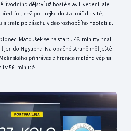
 úvodního dějství už hosté slavili vedení, ale
předtím, než po brejku dostal míč do sítě,
 a trefa po zásahu videorozhodčího neplatila.
blonec. Matoušek se na startu 48. minuty hnal
lil jen do Ngyuena. Na opačné straně měl ještě
o Malinského přihrávce z hranice malého vápna
 i v 56. minutě.