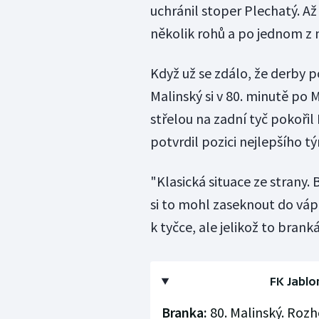
uchránil stoper Plechatý. Až 
několik rohů a po jednom z 
Když už se zdálo, že derby p
Malinský si v 80. minutě po
střelou na zadní tyč pokoř
potvrdil pozici nejlepšího 
"Klasická situace ze strany.
si to mohl zaseknout do vápn
k tyčce, ale jelikož to brank
FK Jablo
Branka:
80. Malinský. Rozho