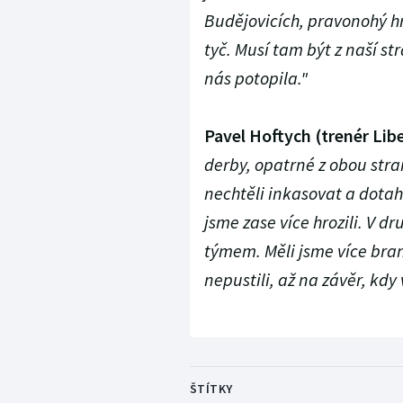
Budějovicích, pravonohý hr
tyč. Musí tam být z naší str
nás potopila."
Pavel Hoftych (trenér Libe
derby, opatrné z obou stra
nechtěli inkasovat a dota
jsme zase více hrozili. V 
týmem. Měli jsme více bran
nepustili, až na závěr, kd
ŠTÍTKY