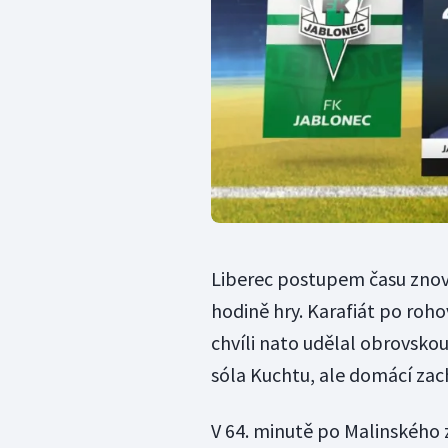
Liberec postupem času znovu 
hodině hry. Karafiát po roh
chvíli nato udělal obrovsko
sóla Kuchtu, ale domácí zac
V 64. minutě po Malinského 