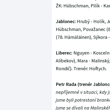
ŽK: Hübschman, Pilík - Kar
Jablonec:
Hrubý - Holík, J
Hübschman, Považanec (84.
(78. Hämäläinen), Sýkora -
Liberec:
Nguyen - Koscelní
Alibekov), Mara - Malinský
Rondič). Trenér: Hoftych.
Petr Rada (trenér Jablonc
nepříjemné v situaci, kdy j
jsme byli potrestaní brank
jsme se dívali na Malinskéh