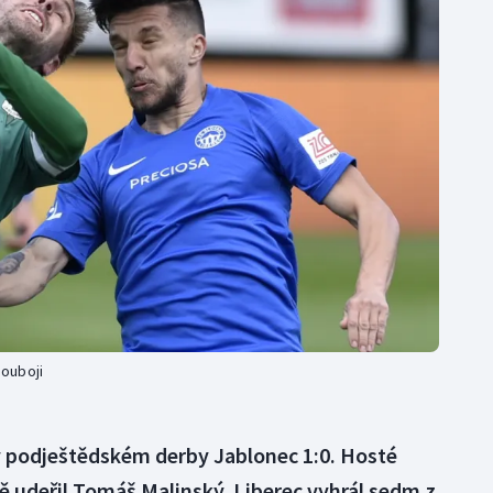
Moderní pětiboj
Triatlon
Motorsport
Veslování
Olympijské hry
Vodní slalom
Parasport
Volejbal
Plavání
Ostatní
Plážový volejbal
ouboji
 v podještědském derby Jablonec 1:0. Hosté
tě udeřil Tomáš Malinský. Liberec vyhrál sedm z