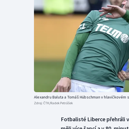
Curling
Dostihy
Florbal
Futsal
Golf
Gymnastika
Alexandru Baluta a Tomáš Hübschman v hlavičkovém s
Zdroj:
ČTK/Radek Petrášek
Fotbalisté Liberce přehráli
měli více šancí a v 80. minu