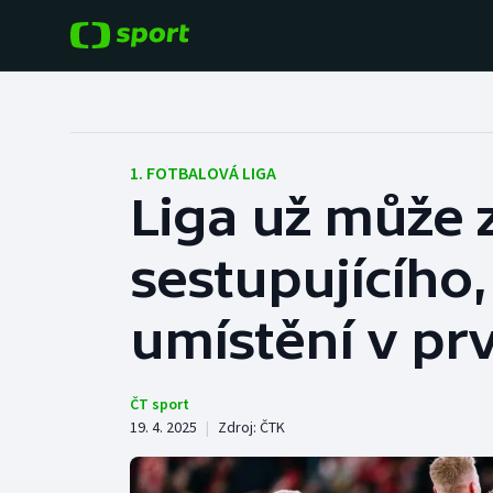
POPULÁRNÍ
DALŠÍ SPORTY
Fotbal
Americký fotbal
1. FOTBALOVÁ LIGA
Liga už může z
Hokej
Baseball a softbal
sestupujícího,
Tenis
Basketbal
Atletika
umístění v prv
Biatlon
Cyklistika
Boby a skeleton
ČT sport
19. 4. 2025
|
Zdroj:
ČTK
Box