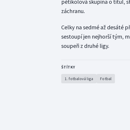
pětikolová skupina o titul, 
záchranu.
Celky na sedmé až desáté pří
sestoupí jen nejhorší tým, m
soupeři z druhé ligy.
ŠTÍTKY
1. fotbalová liga
Fotbal