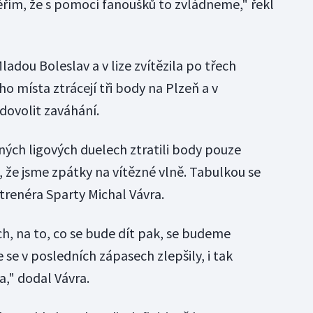
ěřím, že s pomocí fanoušků to zvládneme," řekl
adou Boleslav a v lize zvítězila po třech
ho místa ztrácejí tři body na Plzeň a v
dovolit zaváhání.
ných ligových duelech ztratili body pouze
, že jsme zpátky na vítězné vlně. Tabulkou se
trenéra Sparty Michal Vávra.
h, na to, co se bude dít pak, se budeme
 se v posledních zápasech zlepšily, i tak
a," dodal Vávra.