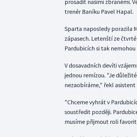
prosadit našimi zbraněmi. V
trenér Baníku Pavel Hapal.
Sparta naposledy porazila Ml
zápasech. Letenští ze čtvrté
Pardubicích si tak nemohou 
V dosavadních devíti vzájem
jednou remízou. "Je důležité
nezaobíráme," řekl asistent 
"Chceme vyhrát v Pardubicíc
soustředit později. Pardubice
musíme přijmout roli favorit