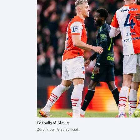
Curling
Dostihy
Florbal
Futsal
Golf
Gymnastika
Fotbalisté Slavie
Zdroj:
x.com/slaviaofficial