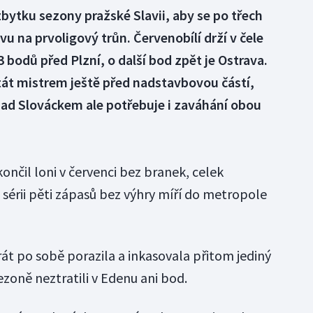
bytku sezony pražské Slavii, aby se po třech
u na prvoligový trůn. Červenobílí drží v čele
bodů před Plzní, o další bod zpět je Ostrava.
tát mistrem ještě před nadstavbovou částí,
ad Slováckem ale potřebuje i zaváhání obou
ončil loni v červenci bez branek, celek
 sérii pěti zápasů bez výhry míří do metropole
t po sobě porazila a inkasovala přitom jediný
sezoně neztratili v Edenu ani bod.