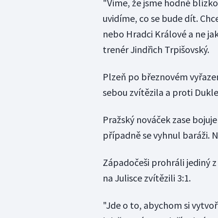
"Víme, že jsme hodně blízk
uvidíme, co se bude dít. Ch
nebo Hradci Králové a ne jak
trenér Jindřich Trpišovský.
Plzeň po březnovém vyřazení 
sebou zvítězila a proti Duk
Pražský nováček zase bojuje 
případně se vyhnul baráži. N
Západočeši prohráli jediný 
na Julisce zvítězili 3:1.
"Jde o to, abychom si vytvoř