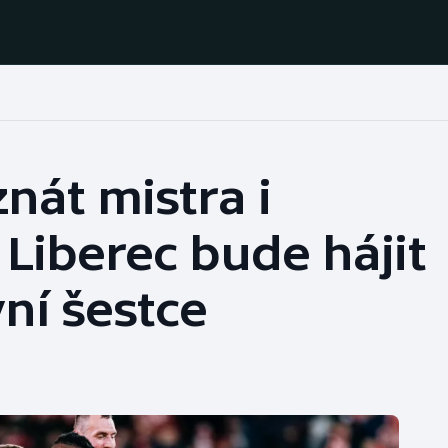
Házená
Ragby
nát mistra i
Jezdectví
Rychlobruslení
 Liberec bude hájit
Rychlostní
Judo
kanoistika
ní šestce
Krasobruslení
Short track
Lezení
Sportovní střelba
Lyže a snowboard
Stolní tenis