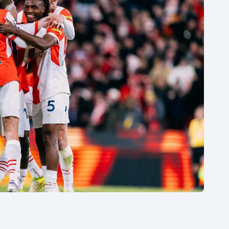
Moderní pětiboj
Triatlon
Motorsport
Veslování
Olympijské hry
Vodní slalom
Parasport
Volejbal
Plavání
Ostatní
Plážový volejbal