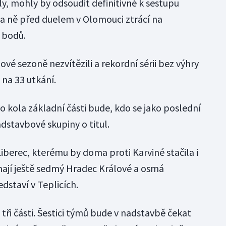
, mohly by odsoudit definitivně k sestupu
a ně před duelem v Olomouci ztrácí na
 bodů.
igové sezoně nezvítězili a rekordní sérii bez výhry
ž na 33 utkání.
 kola základní části bude, kdo se jako poslední
adstavbové skupiny o titul.
 Liberec, kterému by doma proti Karviné stačila i
mají ještě sedmý Hradec Králové a osmá
dstaví v Teplicích.
a tři části. Šestici týmů bude v nadstavbě čekat