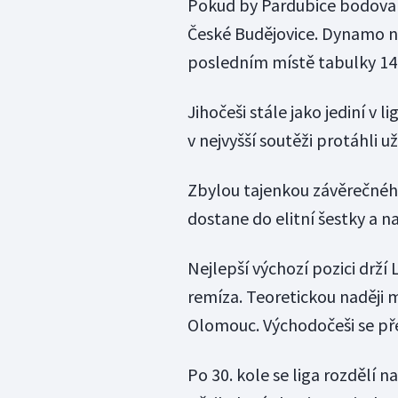
Pokud by Pardubice bodovaly
České Budějovice. Dynamo n
posledním místě tabulky 14
Jihočeši stále jako jediní v l
v nejvyšší soutěži protáhli u
Zbylou tajenkou závěrečného
dostane do elitní šestky a n
Nejlepší výchozí pozici drží
remíza. Teoretickou naději 
Olomouc. Východočeši se pře
Po 30. kole se liga rozdělí n