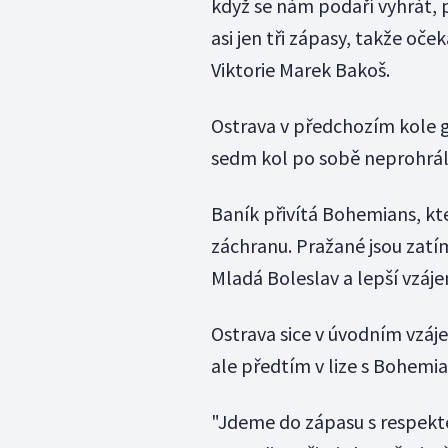
když se nám podaří vyhrát, 
asi jen tři zápasy, takže oče
Viktorie Marek Bakoš.
Ostrava v předchozím kole gó
sedm kol po sobě neprohrála 
Baník přivítá Bohemians, kteř
záchranu. Pražané jsou zatím
Mladá Boleslav a lepší vzáj
Ostrava sice v úvodním vzáj
ale předtím v lize s Bohemi
"Jdeme do zápasu s respekte