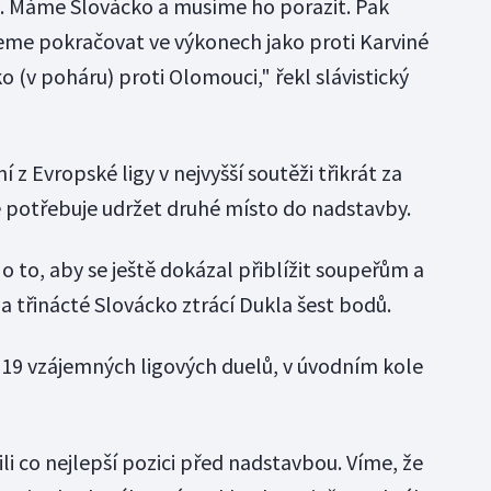
o. Máme Slovácko a musíme ho porazit. Pak
ceme pokračovat ve výkonech jako proti Karviné
o (v poháru) proti Olomouci," řekl slávistický
z Evropské ligy v nejvyšší soutěži třikrát za
le potřebuje udržet druhé místo do nadstavby.
o to, aby se ještě dokázal přiblížit soupeřům a
a třinácté Slovácko ztrácí Dukla šest bodů.
z 19 vzájemných ligových duelů, v úvodním kole
ili co nejlepší pozici před nadstavbou. Víme, že