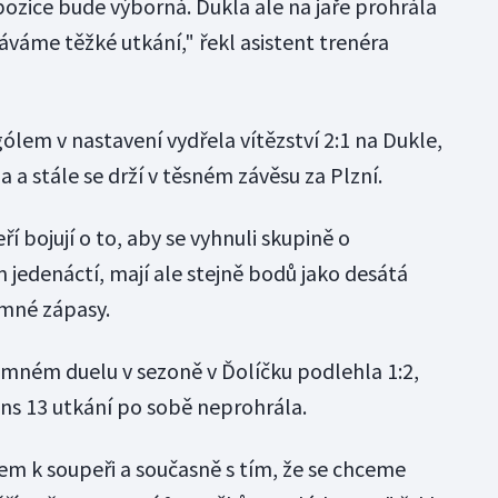
pozice bude výborná. Dukla ale na jaře prohrála
káváme těžké utkání," řekl asistent trenéra
lem v nastavení vydřela vítězství 2:1 na Dukle,
a stále se drží v těsném závěsu za Plzní.
í bojují o to, aby se vyhnuli skupině o
 jedenáctí, mají ale stejně bodů jako desátá
emné zápasy.
emném duelu v sezoně v Ďolíčku podlehla 1:2,
ans 13 utkání po sobě neprohrála.
m k soupeři a současně s tím, že se chceme