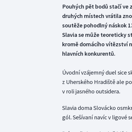
Pouhých pět bodů stačí ve z
druhých místech vrátila znov
soutěže pohodlný náskok 13 
Slavia se může teoreticky s
kromě domácího vítězství n
hlavních konkurentů.
Úvodní vzájemný duel sice sk
z Uherského Hradiště ale po
v roli jasného outsidera.
Slavia doma Slovácko osmkrá
gól. Sešívaní navíc v ligové 