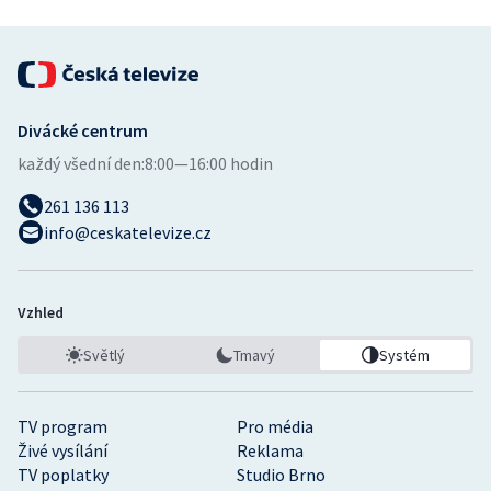
Divácké centrum
každý všední den:
8:00—16:00 hodin
261 136 113
info@ceskatelevize.cz
Vzhled
Světlý
Tmavý
Systém
TV program
Pro média
Živé vysílání
Reklama
TV poplatky
Studio Brno