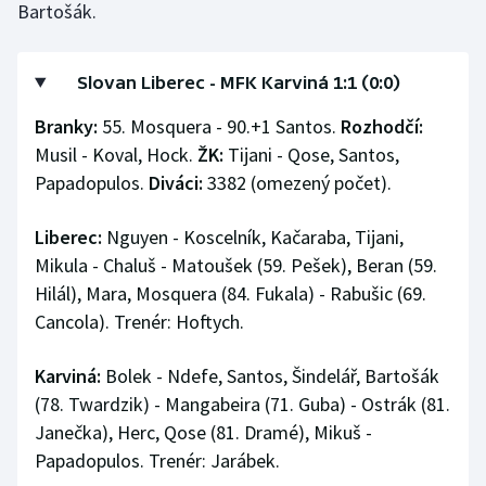
Bartošák.
Stolní tenis
Triatlon
Slovan Liberec - MFK Karviná 1:1 (0:0)
Veslování
Branky:
55. Mosquera - 90.+1 Santos.
Rozhodčí:
Musil - Koval, Hock.
ŽK:
Tijani - Qose, Santos,
Vodní slalom
Papadopulos.
Diváci:
3382 (omezený počet).
Volejbal
Liberec:
Nguyen - Koscelník, Kačaraba, Tijani,
Mikula - Chaluš - Matoušek (59. Pešek), Beran (59.
Ostatní
Hilál), Mara, Mosquera (84. Fukala) - Rabušic (69.
Cancola). Trenér: Hoftych.
Karviná:
Bolek - Ndefe, Santos, Šindelář, Bartošák
(78. Twardzik) - Mangabeira (71. Guba) - Ostrák (81.
Janečka), Herc, Qose (81. Dramé), Mikuš -
Papadopulos. Trenér: Jarábek.