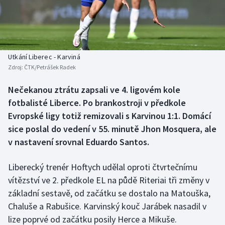
Baseball a softbal
Soutěže
Basketbal
Historické návraty
Biatlon
Aplikace ČT sport
Utkání Liberec - Karviná
Zdroj:
ČTK/Petrášek Radek
Boby a skeleton
AZ kvíz
Nečekanou ztrátu zapsali ve 4. ligovém kole
fotbalisté Liberce. Po brankostroji v předkole
Box
Evropské ligy totiž remizovali s Karvinou 1:1. Domácí
Curling
sice poslal do vedení v 55. minutě Jhon Mosquera, ale
v nastavení srovnal Eduardo Santos.
Dostihy
Liberecký trenér Hoftych udělal oproti čtvrtečnímu
Florbal
vítězství ve 2. předkole EL na půdě Riteriai tři změny v
základní sestavě, od začátku se dostalo na Matouška,
Futsal
Chaluše a Rabušice. Karvinský kouč Jarábek nasadil v
lize poprvé od začátku posily Herce a Mikuše.
Golf