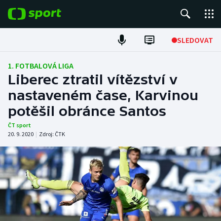
POPULÁRNÍ
SLEDOVAT
Fotbal
1. FOTBALOVÁ LIGA
Liberec ztratil vítězství v
Hokej
nastaveném čase, Karvinou
potěšil obránce Santos
Tenis
ČT sport
Atletika
20. 9. 2020
|
Zdroj:
ČTK
Cyklistika
DALŠÍ SPORTY
Americký fotbal
NEPŘEHLÉDNĚTE