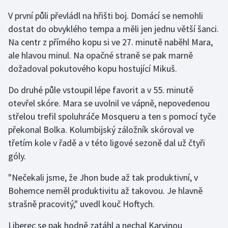
V první půli převládl na hřišti boj. Domácí se nemohli
Gymnastika
dostat do obvyklého tempa a měli jen jednu větší šanci.
Na centr z přímého kopu si ve 27. minutě naběhl Mara,
Házená
ale hlavou minul. Na opačné straně se pak marně
dožadoval pokutového kopu hostující Mikuš.
Jezdectví
Do druhé půle vstoupil lépe favorit a v 55. minutě
Judo
otevřel skóre. Mara se uvolnil ve vápně, nepovedenou
střelou trefil spoluhráče Mosqueru a ten s pomocí tyče
Krasobruslení
překonal Bolka. Kolumbijský záložník skóroval ve
třetím kole v řadě a v této ligové sezoně dal už čtyři
Lezení
góly.
Lyže a snowboard
"Nečekali jsme, že Jhon bude až tak produktivní, v
Bohemce neměl produktivitu až takovou. Je hlavně
Moderní pětiboj
strašně pracovitý," uvedl kouč Hoftych.
Motorsport
Liberec se pak hodně zatáhl a nechal Karvinou