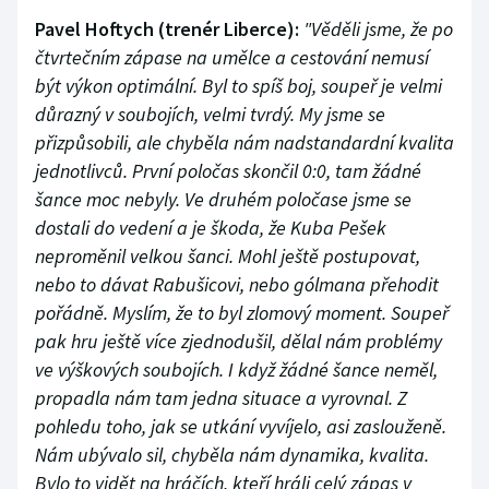
Pavel Hoftych (trenér Liberce):
"Věděli jsme, že po
čtvrtečním zápase na umělce a cestování nemusí
být výkon optimální. Byl to spíš boj, soupeř je velmi
důrazný v soubojích, velmi tvrdý. My jsme se
přizpůsobili, ale chyběla nám nadstandardní kvalita
jednotlivců. První poločas skončil 0:0, tam žádné
šance moc nebyly. Ve druhém poločase jsme se
dostali do vedení a je škoda, že Kuba Pešek
neproměnil velkou šanci. Mohl ještě postupovat,
nebo to dávat Rabušicovi, nebo gólmana přehodit
pořádně. Myslím, že to byl zlomový moment. Soupeř
pak hru ještě více zjednodušil, dělal nám problémy
ve výškových soubojích. I když žádné šance neměl,
propadla nám tam jedna situace a vyrovnal. Z
pohledu toho, jak se utkání vyvíjelo, asi zaslouženě.
Nám ubývalo sil, chyběla nám dynamika, kvalita.
Bylo to vidět na hráčích, kteří hráli celý zápas v