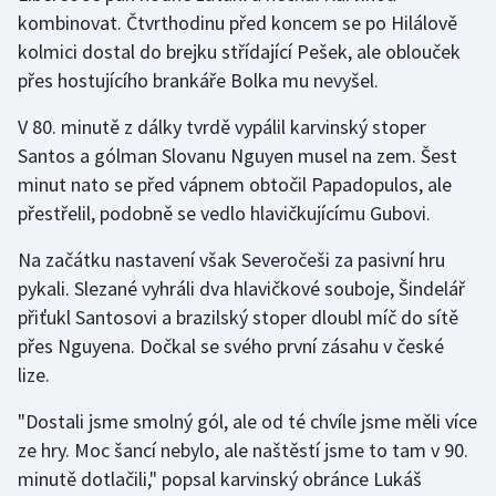
kombinovat. Čtvrthodinu před koncem se po Hilálově
Olympijské hry
kolmici dostal do brejku střídající Pešek, ale oblouček
přes hostujícího brankáře Bolka mu nevyšel.
Parasport
V 80. minutě z dálky tvrdě vypálil karvinský stoper
Plavání
Santos a gólman Slovanu Nguyen musel na zem. Šest
minut nato se před vápnem obtočil Papadopulos, ale
Plážový volejbal
přestřelil, podobně se vedlo hlavičkujícímu Gubovi.
Ragby
Na začátku nastavení však Severočeši za pasivní hru
pykali. Slezané vyhráli dva hlavičkové souboje, Šindelář
Rychlobruslení
přiťukl Santosovi a brazilský stoper dloubl míč do sítě
přes Nguyena. Dočkal se svého první zásahu v české
Rychlostní kanoistika
lize.
Short track
"Dostali jsme smolný gól, ale od té chvíle jsme měli více
ze hry. Moc šancí nebylo, ale naštěstí jsme to tam v 90.
Sportovní střelba
minutě dotlačili," popsal karvinský obránce Lukáš