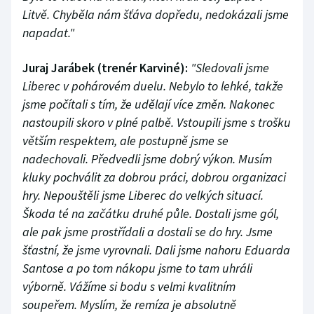
Litvě. Chyběla nám šťáva dopředu, nedokázali jsme
napadat."
Juraj Jarábek (trenér Karviné):
"Sledovali jsme
Liberec v pohárovém duelu. Nebylo to lehké, takže
jsme počítali s tím, že udělají více změn. Nakonec
nastoupili skoro v plné palbě. Vstoupili jsme s trošku
větším respektem, ale postupně jsme se
nadechovali. Předvedli jsme dobrý výkon. Musím
kluky pochválit za dobrou práci, dobrou organizaci
hry. Nepouštěli jsme Liberec do velkých situací.
Škoda té na začátku druhé půle. Dostali jsme gól,
ale pak jsme prostřídali a dostali se do hry. Jsme
šťastní, že jsme vyrovnali. Dali jsme nahoru Eduarda
Santose a po tom nákopu jsme to tam uhráli
výborně. Vážíme si bodu s velmi kvalitním
soupeřem. Myslím, že remíza je absolutně