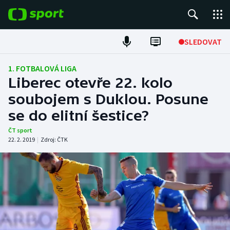
POPULÁRNÍ
SLEDOVAT
Fotbal
1. FOTBALOVÁ LIGA
Liberec otevře 22. kolo
Hokej
soubojem s Duklou. Posune
se do elitní šestice?
Tenis
ČT sport
Atletika
22. 2. 2019
|
Zdroj:
ČTK
Cyklistika
DALŠÍ SPORTY
Americký fotbal
NEPŘEHLÉDNĚTE