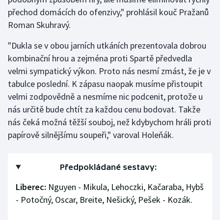
Stolní tenis
přechod domácích do ofenzivy," prohlásil kouč Pražanů
Roman Skuhravý.
Triatlon
"Dukla se v obou jarních utkáních prezentovala dobrou
Veslování
kombinační hrou a zejména proti Spartě předvedla
velmi sympatický výkon. Proto nás nesmí zmást, že je v
Vodní slalom
tabulce poslední. K zápasu naopak musíme přistoupit
velmi zodpovědně a nesmíme nic podcenit, protože u
Volejbal
nás určitě bude chtít za každou cenu bodovat. Takže
nás čeká možná těžší souboj, než kdybychom hráli proti
Ostatní
papírově silnějšímu soupeři," varoval Holeňák.
Předpokládané sestavy:
Liberec:
Nguyen - Mikula, Lehoczki, Kačaraba, Hybš
- Potočný, Oscar, Breite, Nešický, Pešek - Kozák.