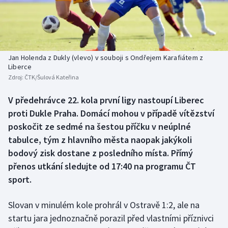
Baseball a softbal
Soutěže
Basketbal
Historické návraty
Biatlon
Aplikace ČT sport
Jan Holenda z Dukly (vlevo) v souboji s Ondřejem Karafiátem z
Liberce
Zdroj:
ČTK/Šulová Kateřina
Boby a skeleton
AZ kvíz
V předehrávce 22. kola první ligy nastoupí Liberec
Box
proti Dukle Praha. Domácí mohou v případě vítězství
poskočit ze sedmé na šestou příčku v neúplné
Curling
tabulce, tým z hlavního města naopak jakýkoli
bodový zisk dostane z posledního místa. Přímý
Dostihy
přenos utkání sledujte od 17:40 na programu ČT
Florbal
sport.
Futsal
Slovan v minulém kole prohrál v Ostravě 1:2, ale na
startu jara jednoznačně porazil před vlastními příznivci
Golf