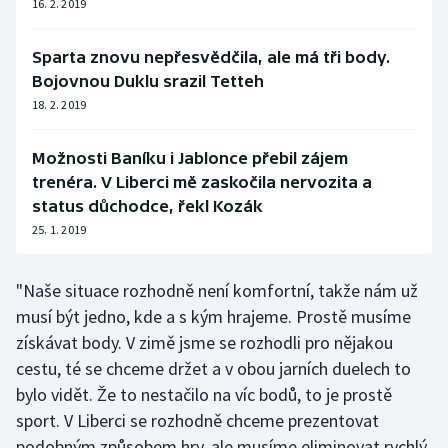
16. 2. 2019
Olympijské hry
Sparta znovu nepřesvědčila, ale má tři body.
Parasport
Bojovnou Duklu srazil Tetteh
18. 2. 2019
Plavání
Možnosti Baníku i Jablonce přebil zájem
Plážový volejbal
trenéra. V Liberci mě zaskočila nervozita a
status důchodce, řekl Kozák
Ragby
25. 1. 2019
Rychlobruslení
"Naše situace rozhodně není komfortní, takže nám už
musí být jedno, kde a s kým hrajeme. Prostě musíme
Rychlostní kanoistika
získávat body. V zimě jsme se rozhodli pro nějakou
Short track
cestu, té se chceme držet a v obou jarních duelech to
bylo vidět. Že to nestačilo na víc bodů, to je prostě
Sportovní střelba
sport. V Liberci se rozhodně chceme prezentovat
podobným způsobem hry, ale musíme eliminovat rychlý