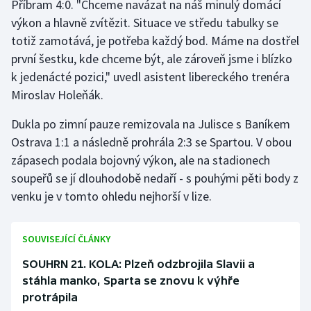
Příbram 4:0. "Chceme navázat na náš minulý domácí
výkon a hlavně zvítězit. Situace ve středu tabulky se
Gymnastika
totiž zamotává, je potřeba každý bod. Máme na dostřel
první šestku, kde chceme být, ale zároveň jsme i blízko
Házená
k jedenácté pozici," uvedl asistent libereckého trenéra
Miroslav Holeňák.
Jezdectví
Dukla po zimní pauze remizovala na Julisce s Baníkem
Judo
Ostrava 1:1 a následně prohrála 2:3 se Spartou. V obou
zápasech podala bojovný výkon, ale na stadionech
Krasobruslení
soupeřů se jí dlouhodobě nedaří - s pouhými pěti body z
venku je v tomto ohledu nejhorší v lize.
Lezení
Lyže a snowboard
SOUVISEJÍCÍ ČLÁNKY
SOUHRN 21. KOLA: Plzeň odzbrojila Slavii a
Moderní pětiboj
stáhla manko, Sparta se znovu k výhře
protrápila
Motorsport