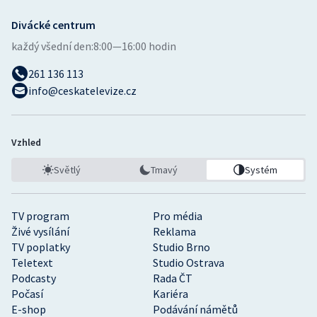
Divácké centrum
každý všední den:
8:00—16:00 hodin
261 136 113
info@ceskatelevize.cz
Vzhled
Světlý
Tmavý
Systém
TV program
Pro média
Živé vysílání
Reklama
TV poplatky
Studio Brno
Teletext
Studio Ostrava
Podcasty
Rada ČT
Počasí
Kariéra
E-shop
Podávání námětů