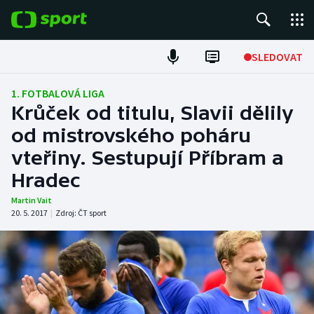
POPULÁRNÍ
SLEDOVAT
Fotbal
1. FOTBALOVÁ LIGA
Krůček od titulu, Slavii dělily
Hokej
od mistrovského poháru
vteřiny. Sestupují Příbram a
Tenis
Hradec
Atletika
Martin Vait
20. 5. 2017
|
Zdroj:
ČT sport
Cyklistika
DALŠÍ SPORTY
Americký fotbal
NEPŘEHLÉDNĚTE