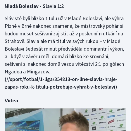
Mladá Boleslav - Slavia 1:2
Gymnastika
Slávisté byli blízko titulu už v Mladé Boleslavi, ale výhra
Plzně v Brně nakonec znamená, že mistrovský pohár si
Házená
budou muset sešívaní zajistit až v posledním utkání na
Strahově. Slavia ale má titul ve svých rukou – v Mladé
Jezdectví
Boleslavi šedesát minut předváděla dominantní výkon,
Judo
a i když v závěru měli domácí blízko ke srovnání,
sešívaní si nakonec domů vezou vítězství 2:1 po gólech
Krasobruslení
Ngadea a Mingazova.
(//sport/fotbal/1-liga/354813-on-line-slavia-hraje-
Lezení
zapas-roku-k-titulu-potrebuje-vyhrat-v-boleslavi)
Lyže a snowboard
Videa
Moderní pětiboj
Motorsport