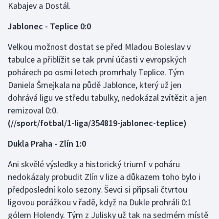
Kabajev a Dostál.
Jablonec - Teplice 0:0
Velkou možnost dostat se před Mladou Boleslav v
tabulce a přiblížit se tak první účasti v evropských
pohárech po osmi letech promrhaly Teplice. Tým
Daniela Šmejkala na půdě Jablonce, který už jen
dohrává ligu ve středu tabulky, nedokázal zvítězit a jen
remizoval 0:0.
(//sport/fotbal/1-liga/354819-jablonec-teplice)
Dukla Praha - Zlín 1:0
Ani skvělé výsledky a historický triumf v poháru
nedokázaly probudit Zlín v lize a důkazem toho bylo i
předposlední kolo sezony. Ševci si připsali čtvrtou
ligovou porážkou v řadě, když na Dukle prohráli 0:1
gólem Holendy. Tým z Julisky už tak na sedmém místě