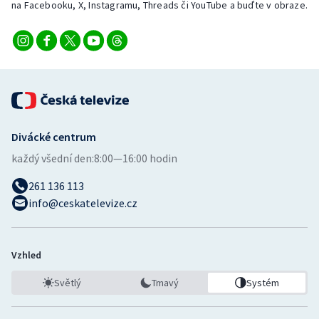
na Facebooku, X, Instagramu, Threads či YouTube a buďte v obraze.
Divácké centrum
každý všední den:
8:00—16:00 hodin
261 136 113
info@ceskatelevize.cz
Vzhled
Světlý
Tmavý
Systém