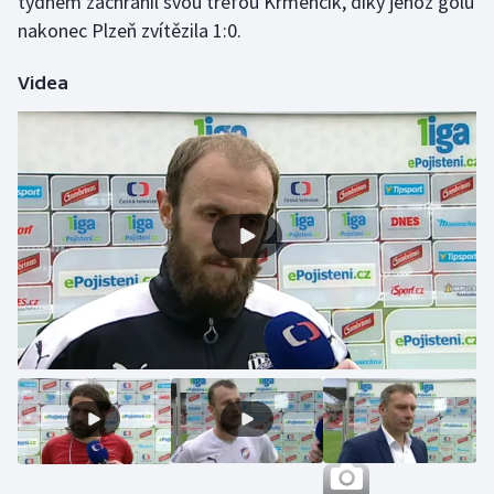
týdnem zachránil svou trefou Krmenčik, díky jehož gólu
Stolní tenis
nakonec Plzeň zvítězila 1:0.
Triatlon
Videa
Veslování
Vodní slalom
Volejbal
Ostatní