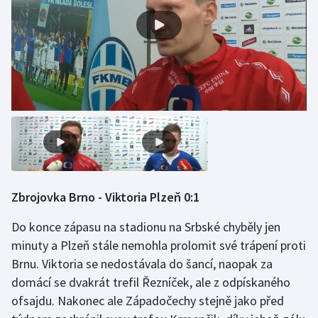
Olympijské hry
Parasport
Plavání
Plážový volejbal
Ragby
Rychlobruslení
Zbrojovka Brno - Viktoria Plzeň 0:1
Do konce zápasu na stadionu na Srbské chyběly jen
Rychlostní kanoistika
minuty a Plzeň stále nemohla prolomit své trápení proti
Short track
Brnu. Viktoria se nedostávala do šancí, naopak za
domácí se dvakrát trefil Řezníček, ale z odpískaného
Sportovní střelba
ofsajdu. Nakonec ale Západočechy stejně jako před