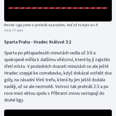
Rezek: Ligu jsme si prohráli na podzim, teď už to bylo sci-fi
Zdroj:
ČT sport
Sparta Praha - Hradec Králové 3:2
Sparta po pětapadesáti minutách vedla už 3:0 a
spokojeně mířila k dalšímu vítězství, které by jí zajistilo
třetí místo. V posledních dvaceti minutách se ale ještě
Hradec vzepjal ke comebacku, když dokázal vstřelit dva
góly, na zásadní třetí trefu, která by jim ještě dodala
naději, už se ale nezmohli. Votroci tak prohráli 2:3 a po
roce mezi elitou spolu s Příbramí znovu sestupují do
druhé ligy.