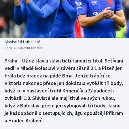
Baseball a softbal
Soutěže
Basketbal
Historické návraty
Biatlon
Aplikace ČT sport
Slávističtí fotbalisté
Boby a skeleton
AZ kvíz
Zdroj:
ČTK/David Taneček
Box
Praha – Už už slavili slávističtí fanoušci titul. Sešívaní
vedli v Mladé Boleslavi v závěru těsně 2:1 a Plzeň jen
Curling
hrála bez branek na půdě Brna. Jenže trápící se
Viktoria nakonec přece jen dokázala vytěžit tři body,
Dostihy
když se v nastavení trefil Krmenčík a Západočeši
zvítězili 1:0. Slávisté ale mají titul ve svých rukou,
Florbal
když v Boleslavi přece jen vybojovali tři body. Jasno
je každopádně o sestupujících, ligu opouštějí Příbram
Futsal
a Hradec Králové.
Golf