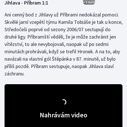
Jihlava - Příbram 1:1
+ 3 další
Ani cenný bod z Jihlavy už Příbrami nedokázal pomoci.
Skvělé jarní vzepětí týmu Kamila Tobiáše je tak u konce,
Středočeši poprvé od sezony 2006/07 sestupují do
druhé ligy. Příbramští věděli, že je může zachránit jen
vítězství, to ale nevybojovali, naopak už po sedmi
minutách prohrávali, když se trefil Hronek. A na to, aby
navázali na vlastní gól Štěpánka v 87. minutě, už bylo
příliš pozdě. Příbram sestupuje, naopak Jihlava slaví
záchranu.
Nahrávám video