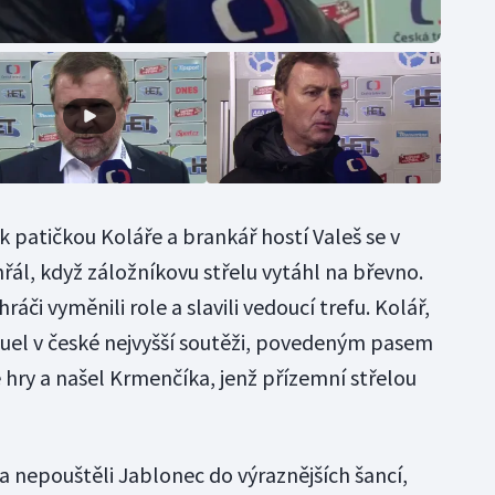
k patičkou Koláře a brankář hostí Valeš se v
ál, když záložníkovu střelu vytáhl na břevno.
ráči vyměnili role a slavili vedoucí trefu. Kolář,
 duel v české nejvyšší soutěži, povedeným pasem
e hry a našel Krmenčíka, jenž přízemní střelou
a nepouštěli Jablonec do výraznějších šancí,