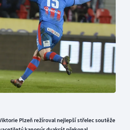
Moderní pětiboj
Triatlon
Motorsport
Veslování
Olympijské hry
Vodní slalom
Parasport
Volejbal
Plavání
Ostatní
Plážový volejbal
ktorie Plzeň režíroval nejlepší střelec soutěže
vacetiletý kanonýr dvakrát překonal