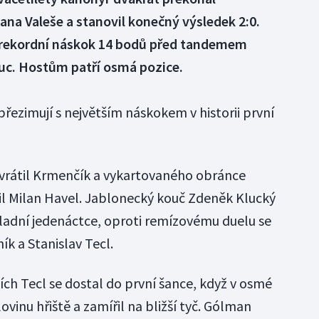
na Valeše a stanovil konečný výsledek 2:0.
i rekordní náskok 14 bodů před tandemem
uc. Hostům patří osmá pozice.
přezimují s největším náskokem v historii první
 vrátil Krmenčík a vykartovaného obránce
l Milan Havel. Jablonecký kouč Zdeněk Klucký
ladní jedenáctce, oproti remízovému duelu se
ník a Stanislav Tecl.
ch Tecl se dostal do první šance, když v osmé
inu hřiště a zamířil na bližší tyč. Gólman