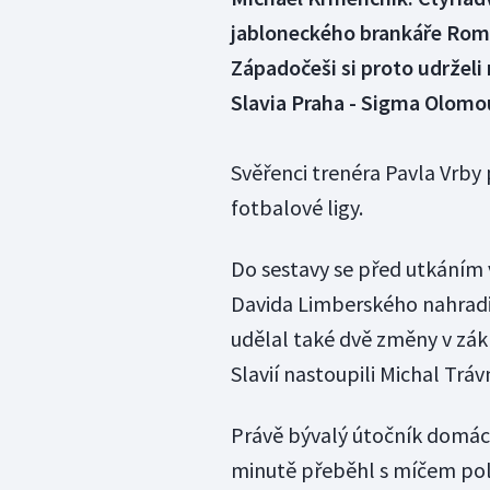
jabloneckého brankáře Roma
Západočeši si proto udržel
Slavia Praha - Sigma Olomo
Svěřenci trenéra Pavla Vrby 
fotbalové ligy.
Do sestavy se před utkáním
Davida Limberského nahradi
udělal také dvě změny v zák
Slavií nastoupili Michal Tráv
Právě bývalý útočník domácí
minutě přeběhl s míčem polov