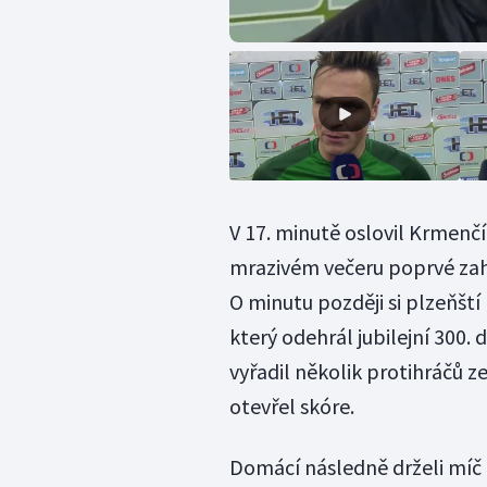
V 17. minutě oslovil Krmenčí
mrazivém večeru poprvé zahř
O minutu později si plzeňští h
který odehrál jubilejní 300.
vyřadil několik protihráčů z
otevřel skóre.
Domácí následně drželi míč 