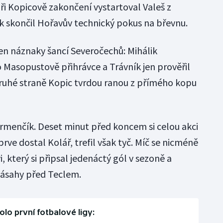
ři Kopicově zakončení vystartoval Valeš z
ak skončil Hořavův technický pokus na břevnu.
jen náznaky šancí Severočechů: Mihálik
 Masopustově přihrávce a Trávník jen prověřil
ruhé straně Kopic tvrdou ranou z přímého kopu
rmenčík. Deset minut před koncem si celou akci
prve dostal Kolář, trefil však tyč. Míč se nicméně
, který si připsal jedenáctý gól v sezoně a
 zásahy před Teclem.
kolo první fotbalové ligy: