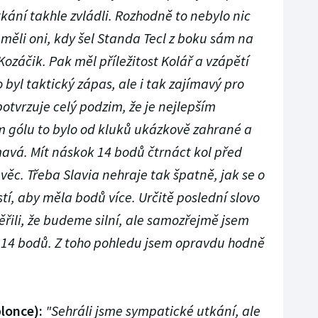
tkání takhle zvládli. Rozhodně to nebylo nic
měli oni, kdy šel Standa Tecl z boku sám na
ozáčik. Pak měl příležitost Kolář a vzápětí
o byl taktický zápas, ale i tak zajímavý pro
otvrzuje celý podzim, že je nejlepším
ím gólu to bylo od kluků ukázkově zahrané a
mavá. Mít náskok 14 bodů čtrnáct kol před
věc. Třeba Slavia nehraje tak špatně, jak se o
tí, aby měla bodů více. Určitě poslední slovo
věřili, že budeme silní, ale samozřejmě jsem
 14 bodů. Z toho pohledu jsem opravdu hodně
lonce):
"Sehráli jsme sympatické utkání, ale