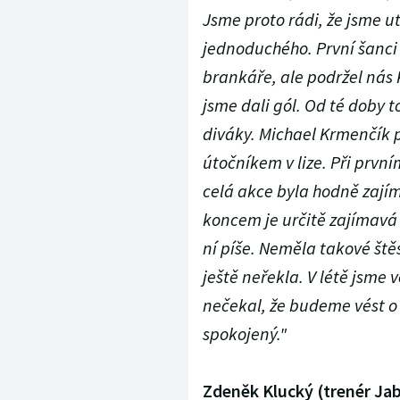
Jsme proto rádi, že jsme u
jednoduchého. První šanci 
brankáře, ale podržel nás K
jsme dali gól. Od té doby t
diváky. Michael Krmenčík p
útočníkem v lize. Při prvn
celá akce byla hodně zají
koncem je určitě zajímavá 
ní píše. Neměla takové štěs
ještě neřekla. V létě jsme 
nečekal, že budeme vést o
spokojený."
Zdeněk Klucký (trenér Jab