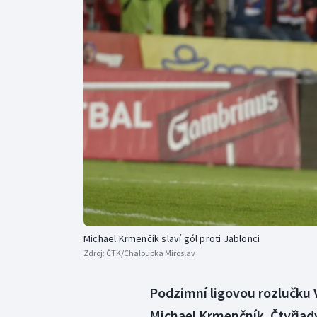
Curling
Dostihy
Florbal
Futsal
Golf
Gymnastika
Michael Krmenčík slaví gól proti Jablonci
Zdroj:
ČTK/Chaloupka Miroslav
Podzimní ligovou rozlučku Vi
Michael Krmenčník. Čtyřiad