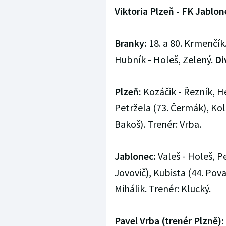
Viktoria Plzeň - FK Jablone
Branky:
18. a 80. Krmenčík
Hubník - Holeš, Zelený.
Di
Plzeň:
Kozáčik - Řezník, H
Petržela (73. Čermák), Kolá
Bakoš). Trenér: Vrba.
Jablonec:
Valeš - Holeš, P
Jovovič), Kubista (44. Pova
Mihálik. Trenér: Klucký.
Pavel Vrba (trenér Plzně):