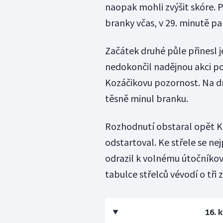
naopak mohli zvýšit skóre. P
branky včas, v 29. minutě p
Začátek druhé půle přinesl 
nedokončil nadějnou akci po
Kozáčikovu pozornost. Na d
těsně minul branku.
Rozhodnutí obstaral opět K
odstartoval. Ke střele se nej
odrazil k volnému útočníkovi
tabulce střelců vévodí o tři
16. 