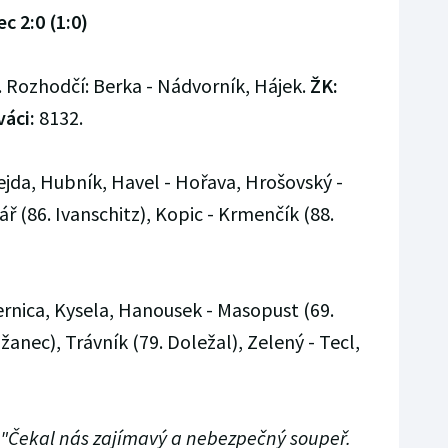
c 2:0 (1:0)
. Rozhodčí: Berka - Nádvorník, Hájek.
ŽK:
váci:
8132.
ejda, Hubník, Havel - Hořava, Hrošovský -
ř (86. Ivanschitz), Kopic - Krmenčík (88.
ernica, Kysela, Hanousek - Masopust (69.
žanec), Trávník (79. Doležal), Zelený - Tecl,
"Čekal nás zajímavý a nebezpečný soupeř.