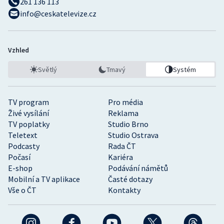
261 136 113
info@ceskatelevize.cz
Vzhled
Světlý
Tmavý
Systém
TV program
Pro média
Živé vysílání
Reklama
TV poplatky
Studio Brno
Teletext
Studio Ostrava
Podcasty
Rada ČT
Počasí
Kariéra
E-shop
Podávání námětů
Mobilní a TV aplikace
Časté dotazy
Vše o ČT
Kontakty