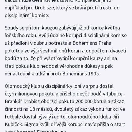
Stolní tenis
například pro Drobisze, který se brání proti trestu od
disciplinární komise.
Triatlon
Soudy se přitom kauzou zabývají již od konce května
Veslování
loňského roku. Kvůli údajné korupci disciplinární komise
už předloni v dubnu potrestala Bohemians Praha
Vodní slalom
pokutou ve výši šest milionů korun a odpočtem dvaceti
bodů za to, že při vyšetřování korupční kauzy ani na
Volejbal
třetí pokus klub nedodal věrohodné důkazy a pak
nenastoupil k utkání proti Bohemians 1905.
Ostatní
Olomoucký klub u disciplinárky loni v srpnu dostal
čtyřmilionovou pokutu a přišel o devět bodů v tabulce.
Brankář Drobisz obdržel pokutu 200 000 korun a zákaz
činnosti na 18 měsíců, dvouletý zákaz výkonu funkcí ve
fotbale dostal bývalý ředitel olomouckého klubu Jiří
Kubíček. Sigma kvůli dřívější korupci navíc přišla o start
v nové sezoně Evropské ligy.