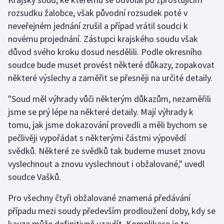
rozsudku žalobce, však původní rozsudek poté v
Olympijské hry
neveřejném jednání zrušil a případ vrátil soudci k
novému projednání. Zástupci krajského soudu však
Parasport
důvod svého kroku dosud nesdělili. Podle okresního
Plavání
soudce bude muset provést některé důkazy, zopakovat
některé výslechy a zaměřit se přesněji na určité detaily.
Plážový volejbal
"Soud měl výhrady vůči některým důkazům, nezaměřili
jsme se prý lépe na některé detaily. Mají výhrady k
Ragby
tomu, jak jsme dokazování provedli a měli bychom se
Rychlobruslení
pečlivěji vypořádat s některými částmi výpovědí
svědků. Některé ze svědků tak budeme muset znovu
Rychlostní kanoistika
vyslechnout a znovu vyslechnout i obžalované," uvedl
soudce Vašků.
Short track
Pro všechny čtyři obžalované znamená předávání
Sportovní střelba
případu mezi soudy především prodloužení doby, kdy se
kauza může definitivně uzavřít. Komplikace je to