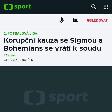
POPULÁRNÍ
SLEDOVAT
Fotbal
1. FOTBALOVÁ LIGA
Korupční kauza se Sigmou a
Hokej
Bohemians se vrátí k soudu
Tenis
ČT sport
23. 7. 2012
|
Zdroj:
ČTK
Atletika
Cyklistika
DALŠÍ SPORTY
Americký fotbal
NEPŘEHLÉDNĚTE