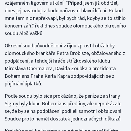
vzájemném ligovém utkání. "Případ jsem již obdržel,
dnes jej nastuduji a budu nařizovat hlavní líčení. Pokud
Gymnastika
mne tam nic nepřekvapí, byl bych rád, kdyby se to stihlo
koncem září," řekl dnes soudce olomouckého okresního
Házená
soudu Aleš Vašků.
Jezdectví
Okresní soud původně loni v říjnu zprostil obžaloby
olomouckého brankáře Petra Drobisze, obžalovaného z
Judo
podplácení, a tehdejší hráče střížkovského klubu
Miroslava Obermajera, Davida Zoubka a prezidenta
Krasobruslení
Bohemians Praha Karla Kapra zodpovídajících se z
přijímání úplatků.
Lezení
Podle soudu bylo sice prokázáno, že peníze ze strany
Lyže a snowboard
Sigmy byly klubu Bohemians předány, ale neprokázalo
se, že by se na podplácení podíleli samotní obžalovaní.
Moderní pětiboj
Soudce proto neměl dostatek jednoznačných důkazů.
Motorsport
Krajský soud, ke kterému se odvolal po zprošťujícím