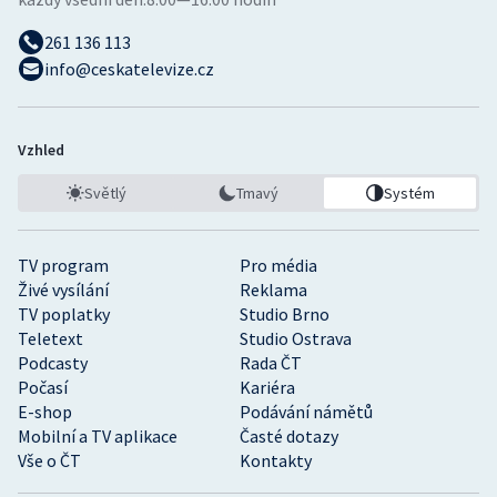
261 136 113
info@ceskatelevize.cz
Vzhled
Světlý
Tmavý
Systém
TV program
Pro média
Živé vysílání
Reklama
TV poplatky
Studio Brno
Teletext
Studio Ostrava
Podcasty
Rada ČT
Počasí
Kariéra
E-shop
Podávání námětů
Mobilní a TV aplikace
Časté dotazy
Vše o ČT
Kontakty