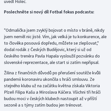
uvedl Holec.
Olympijské hry
Poslechněte si nový díl Fotbal fokus podcastu:
Parasport
"Odmalička jsem zvyklý bojovat o místo v bráně, nikdy
Plavání
jsem neměl nic jisté. Vím, jak velká je tu konkurence, ale
to člověka posouvá dopředu, můžete se zlepšovat,"
Plážový volejbal
dodal rodák z Českých Budějovic, který si už od
Ragby
českého trenéra Pavla Hapala vysloužil pozvánku do
slovenské reprezentace, ale start si zatím nepřipsal.
Rychlobruslení
Žilina z finančních důvodů po přerušení soutěže kvůli
pandemii koronaviru ukončila s hráči smlouvu. Ze
Rychlostní kanoistika
stejného klubu už na začátku května získala Viktoria
Short track
Plzeň Filipa Kašu a Miroslava Káčera. Všichni tři hráči
budou moci v českých klubech nastoupit až v příští
Sportovní střelba
sezoně a s týmy zatím budou jen trénovat.