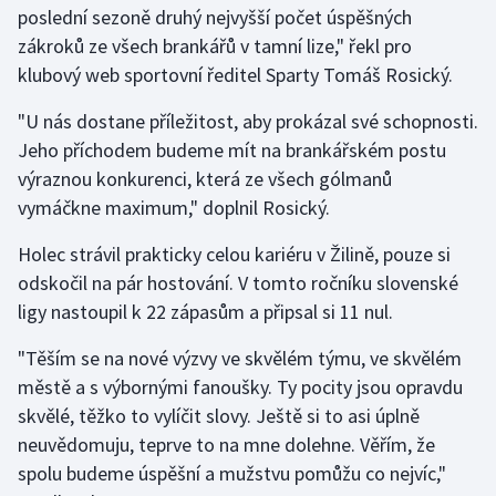
poslední sezoně druhý nejvyšší počet úspěšných
zákroků ze všech brankářů v tamní lize," řekl pro
Gymnastika
klubový web sportovní ředitel Sparty Tomáš Rosický.
Házená
"U nás dostane příležitost, aby prokázal své schopnosti.
Jeho příchodem budeme mít na brankářském postu
Jezdectví
výraznou konkurenci, která ze všech gólmanů
vymáčkne maximum," doplnil Rosický.
Judo
Holec strávil prakticky celou kariéru v Žilině, pouze si
Krasobruslení
odskočil na pár hostování. V tomto ročníku slovenské
ligy nastoupil k 22 zápasům a připsal si 11 nul.
Lezení
"Těším se na nové výzvy ve skvělém týmu, ve skvělém
Lyže a snowboard
městě a s výbornými fanoušky. Ty pocity jsou opravdu
skvělé, těžko to vylíčit slovy. Ještě si to asi úplně
Moderní pětiboj
neuvědomuju, teprve to na mne dolehne. Věřím, že
spolu budeme úspěšní a mužstvu pomůžu co nejvíc,"
Motorsport