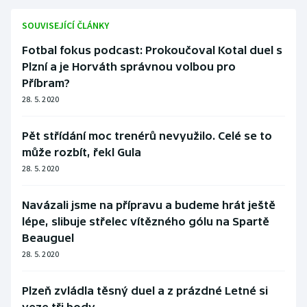
Stolní tenis
SOUVISEJÍCÍ ČLÁNKY
Triatlon
Fotbal fokus podcast: Prokoučoval Kotal duel s
Plzní a je Horváth správnou volbou pro
Veslování
Příbram?
28. 5. 2020
Vodní slalom
Pět střídání moc trenérů nevyužilo. Celé se to
Volejbal
může rozbít, řekl Gula
28. 5. 2020
Ostatní
Navázali jsme na přípravu a budeme hrát ještě
lépe, slibuje střelec vítězného gólu na Spartě
Beauguel
28. 5. 2020
Plzeň zvládla těsný duel a z prázdné Letné si