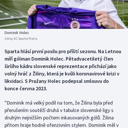
Baseball a softbal
Soutěže
Basketbal
Historické návraty
Biatlon
Aplikace ČT sport
Dominik Holec
Zdroj:
AC Sparta Praha
Boby a skeleton
AZ kvíz
Sparta hlásí první posilu pro příští sezonu. Na Letnou
míří gólman Dominik Holec. Pětadvacetiletý člen
Box
širšího kádru slovenské reprezentace přichází jako
Curling
volný hráč z Žiliny, která je kvůli koronavirové krizi v
likvidaci. S Pražany Holec podepsal smlouvu do
Dostihy
konce června 2023.
Florbal
"Dominik má velký podíl na tom, že Žilina byla před
přerušením soutěží druhá v tabulce slovenské ligy s
Futsal
druhým nejnižším počtem inkasovaných gólů. Žilina
přitom hraje hodně ofenzivním stylem. Dominik měl v
Golf