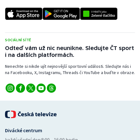
SOCIÁLNÍ SÍTĚ
Odteď vám už nic neunikne. Sledujte ČT sport
i na dalších platformách.
Nenechte si nikde ujít nejnovější sportovní události. Sledujte nás i
na Facebooku, X, Instagramu, Threads či YouTube a buďte v obraze.
Divácké centrum
každý všední den:
8:00—16:00 hodin