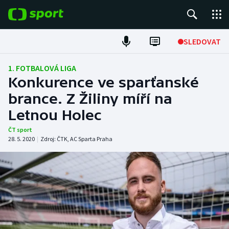
POPULÁRNÍ
SLEDOVAT
Fotbal
1. FOTBALOVÁ LIGA
Konkurence ve sparťanské
Hokej
brance. Z Žiliny míří na
Letnou Holec
Tenis
ČT sport
Atletika
28. 5. 2020
|
Zdroj:
ČTK
,
AC Sparta Praha
Cyklistika
DALŠÍ SPORTY
Americký fotbal
NEPŘEHLÉDNĚTE