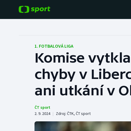
POPULÁRNÍ
DALŠÍ SPORTY
Fotbal
Americký fotbal
1. FOTBALOVÁ LIGA
Komise vytkla
Hokej
Baseball a softbal
chyby v Liber
Tenis
Basketbal
Atletika
ani utkání v 
Biatlon
Cyklistika
Boby a skeleton
ČT sport
2. 9. 2024
|
Zdroj:
ČTK
,
ČT sport
Box