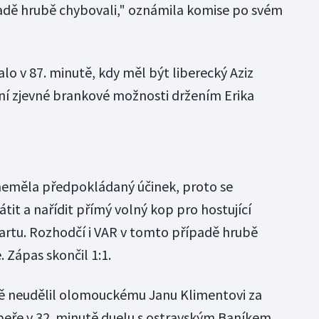
adě hrubě chybovali," oznámila komise po svém
lo v 87. minutě, kdy měl být liberecký Aziz
í zjevné brankové možnosti držením Erika
eměla předpokládaný účinek, proto se
tit a nařídit přímý volný kop pro hostující
kartu. Rozhodčí i VAR v tomto případě hrubě
. Zápas skončil 1:1.
ě neudělil olomouckému Janu Klimentovi za
eře v 32. minutě duelu s ostravským Baníkem,