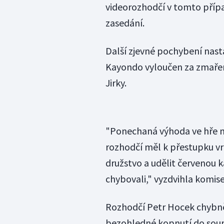
videorozhodčí v tomto příp
zasedání.
Další zjevné pochybení nasta
Kayondo vyloučen za zmařen
Jirky.
"Ponechaná výhoda ve hře n
rozhodčí měl k přestupku vrá
družstvo a udělit červenou 
chybovali," vyzdvihla komise
Rozhodčí Petr Hocek chybn
bezohledné kopnutí do soup