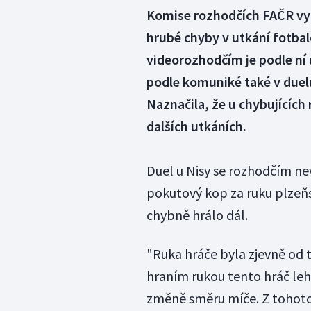
Komise rozhodčích FAČR vyt
hrubé chyby v utkání fotbalo
videorozhodčím je podle ní 
podle komuniké také v duel
Naznačila, že u chybujících 
dalších utkáních.
Duel u Nisy se rozhodčím ne
pokutový kop za ruku plzeň
chybně hrálo dál.
"Ruka hráče byla zjevně od 
hraním rukou tento hráč leh
změně směru míče. Z tohoto