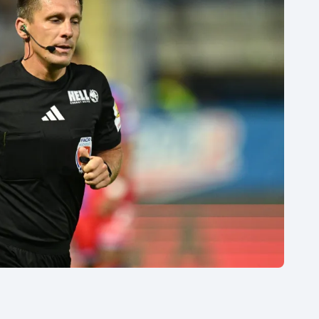
Moderní pětiboj
Triatlon
Motorsport
Veslování
Olympijské hry
Vodní slalom
Parasport
Volejbal
Plavání
Ostatní
Plážový volejbal