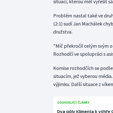
situaci, kterou měl vyřešit s
Problém nastal také ve druhé
(2:1) sudí Jan Machálek chy
družstva.
"Míč překročil celým svým 
Rozhodčí ve spolupráci s as
Komise rozhodčích se podle
situacím, jež vyberou média
výjimku. Další situace z ví
SOUVISEJÍCÍ ČLÁNKY
Dva góly Klimenta k výhře 