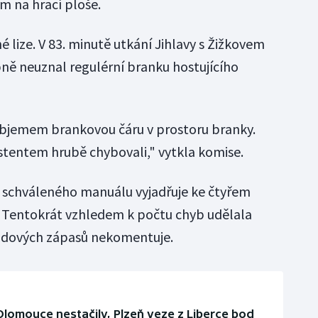
ám na hrací ploše.
 lize. V 83. minutě utkání Jihlavy s Žižkovem
bně neuznal regulérní branku hostujícího
objemem brankovou čáru v prostoru branky.
istentem hrubě chybovali," vytkla komise.
 schváleného manuálu vyjadřuje ke čtyřem
. Tentokrát vzhledem k počtu chyb udělala
kendových zápasů nekomentuje.
Olomouce nestačily, Plzeň veze z Liberce bod