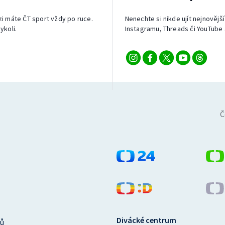
izi máte ČT sport vždy po ruce.
Nenechte si nikde ujít nejnovější
ykoli.
Instagramu, Threads či YouTube 
Č
Divácké centrum
ů