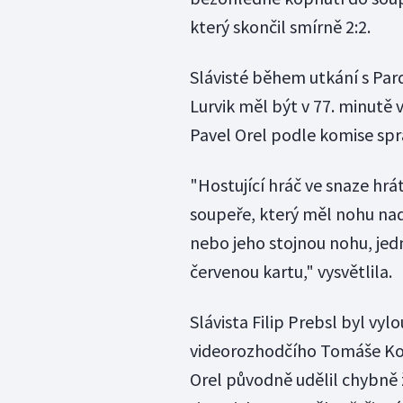
který skončil smírně 2:2.
Slávisté během utkání s Pard
Lurvik měl být v 77. minutě
Pavel Orel podle komise sprá
"Hostující hráč ve snaze h
soupeře, který měl nohu na
nebo jeho stojnou nohu, jedn
červenou kartu," vysvětlila.
Slávista Filip Prebsl byl vy
videorozhodčího Tomáše Koc
Orel původně udělil chybně 