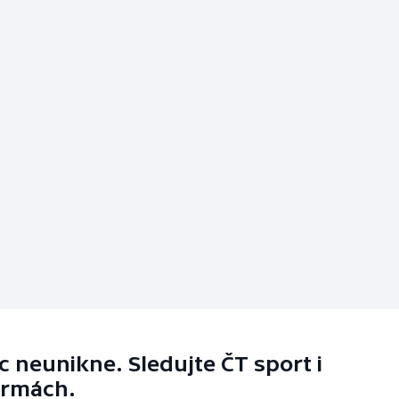
 neunikne. Sledujte ČT sport i
ormách.