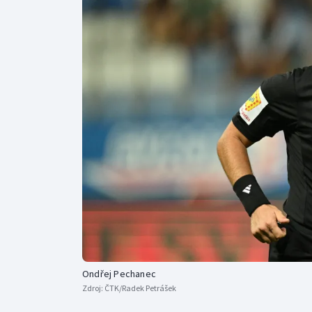
Curling
Dostihy
Florbal
Futsal
Golf
Gymnastika
Ondřej Pechanec
Zdroj:
ČTK/Radek Petrášek