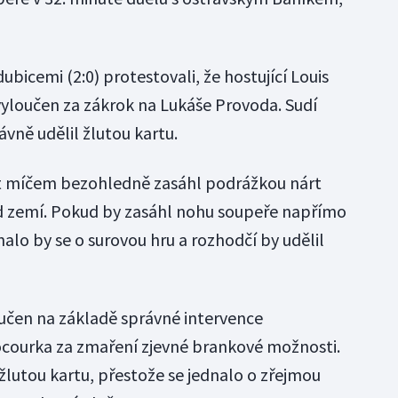
ubicemi (2:0) protestovali, že hostující Louis
 vyloučen za zákrok na Lukáše Provoda. Sudí
vně udělil žlutou kartu.
rát míčem bezohledně zasáhl podrážkou nárt
d zemí. Pokud by zasáhl nohu soupeře napřímo
alo by se o surovou hru a rozhodčí by udělil
loučen na základě správné intervence
ourka za zmaření zjevné brankové možnosti.
žlutou kartu, přestože se jednalo o zřejmou