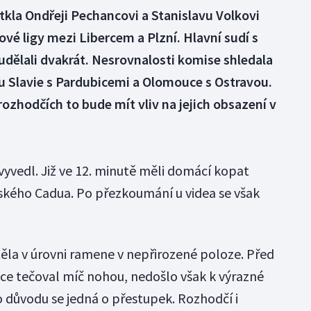
kla Ondřeji Pechancovi a Stanislavu Volkovi
vé ligy mezi Libercem a Plzní. Hlavní sudí s
udělali dvakrát. Nesrovnalosti komise shledala
u Slavie s Pardubicemi a Olomouce s Ostravou.
rozhodčích to bude mít vliv na jejich obsazení v
vyvedl. Již ve 12. minutě měli domácí kopat
ského Cadua. Po přezkoumání u videa se však
těla v úrovni ramene v nepřirozené poloze. Před
ce tečoval míč nohou, nedošlo však k výrazné
 důvodu se jedná o přestupek. Rozhodčí i