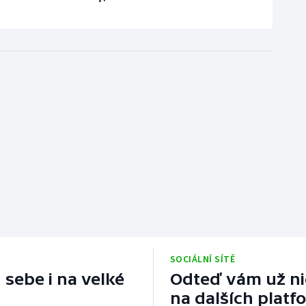
SOCIÁLNÍ SÍTĚ
 sebe i na velké
Odteď vám už nic
na dalších platf