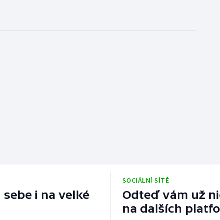
SOCIÁLNÍ SÍTĚ
 sebe i na velké
Odteď vám už nic
na dalších platf