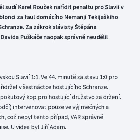
 sudí Karel Rouček nařídit penaltu pro Slavii v
Jablonci za faul domácího Nemanji Tekijaškiho
Schranze. Za zákrok slávisty Štěpána
Davida Puškáče naopak správně neudělil
skou Slavií 1:1. Ve 44. minutě za stavu 1:0 pro
přidržel v šestnáctce hostujícího Schranze.
pokutový kop pro hostující družstvo za držení.
dčí) intervenovat pouze ve výjimečných a
h, což nebyl tento případ, VAR správně
se. U videa byl Jiří Adam.