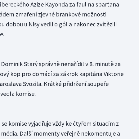
 libereckého Azize Kayonda za faul na sparťana
 pádem zmaření zjevné brankové možnosti
 dobou u Nisy vedli o gól a nakonec zvítězili
e.
 Dominik Starý správně nenařídil v 8. minutě za
vý kop pro domácí za zákrok kapitána Viktorie
roslava Svozila. Krátké přidržení soupeře
uvedla komise.
e komise vyjadřuje vždy ke čtyřem situacím z
u média. Další momenty veřejně nekomentuje a