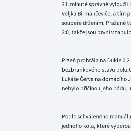
31. minutě správně vyloučil
Veljka Birmančeviče, a tím
soupeře držením. Pražané tou
2:0, takže jsou první v tabulc
Plzeň prohrála na Dukle 0:2.
bezbrankového stavu pokuto
Lukáše Červa na domácího Ja
nebylo příčinou jeho pádu, 
Podle schváleného manuálu s
jednoho kola, které vybero