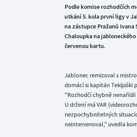
Podle komise rozhodčích měl
utkání 5. kola první ligy v 
na zástupce Pražanů Ivana 
Chaloupka na jabloneckého 
červenou kartu.
Jablonec remizoval s mistrov
domácí si kapitán Tekijaški 
"Rozhodčí chybně nenařídil 
U držení má VAR (videorozho
nezpochybnitelných situacíc
neintervenoval," uvedla komi