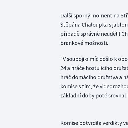
Další sporný moment na Střel
Štěpána Chaloupka s jablo
případě správně neudělil Ch
brankové možnosti.
"V souboji o míč došlo k ob
24 a hráče hostujícího družst
hráč domácího družstva a ná
komise s tím, že videorozho
základní doby poté srovnal 
Komise potvrdila verdikty ve