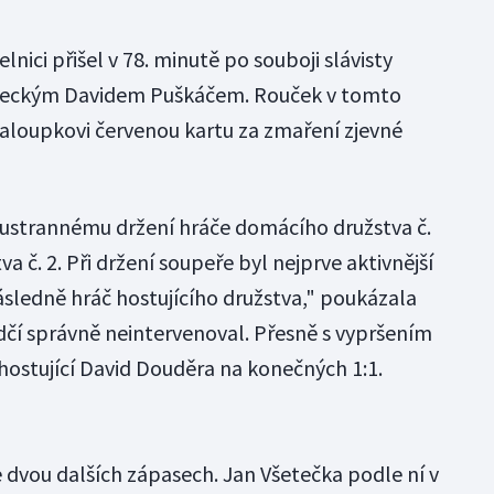
nici přišel v 78. minutě po souboji slávisty
neckým Davidem Puškáčem. Rouček v tomto
aloupkovi červenou kartu za zmaření zjevné
oustrannému držení hráče domácího družstva č.
va č. 2. Při držení soupeře byl nejprve aktivnější
sledně hráč hostujícího družstva," poukázala
dčí správně neintervenoval. Přesně s vypršením
hostující David Douděra na konečných 1:1.
 dvou dalších zápasech. Jan Všetečka podle ní v