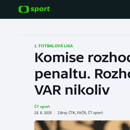
POPULÁRNÍ
DALŠÍ SPORTY
Fotbal
Americký fotbal
1. FOTBALOVÁ LIGA
Komise rozhod
Hokej
Baseball a softbal
penaltu. Rozh
Tenis
Basketbal
Atletika
VAR nikoliv
Biatlon
Cyklistika
Boby a skeleton
ČT sport
18. 8. 2025
|
Zdroj:
ČTK
,
FAČR
,
ČT sport
Box