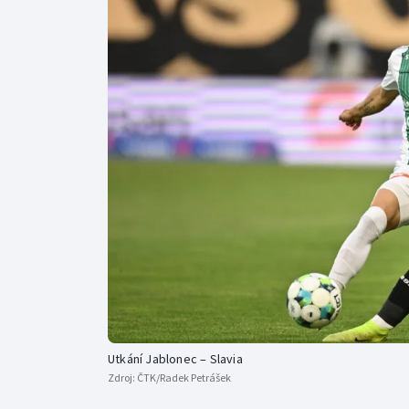
Curling
Dostihy
Florbal
Futsal
Golf
Gymnastika
Utkání Jablonec – Slavia
Zdroj:
ČTK/Radek Petrášek