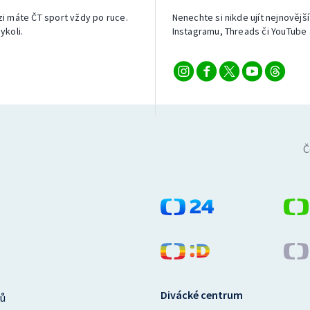
izi máte ČT sport vždy po ruce.
Nenechte si nikde ujít nejnovější
ykoli.
Instagramu, Threads či YouTube 
Č
Divácké centrum
ů