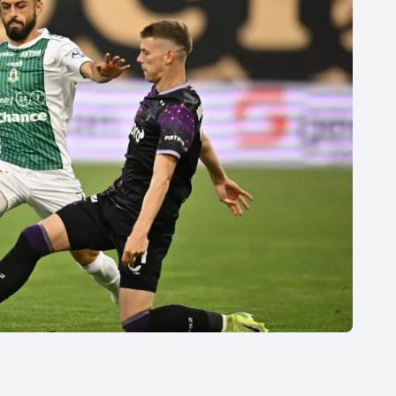
Moderní pětiboj
Triatlon
Motorsport
Veslování
Olympijské hry
Vodní slalom
Parasport
Volejbal
Plavání
Ostatní
Plážový volejbal