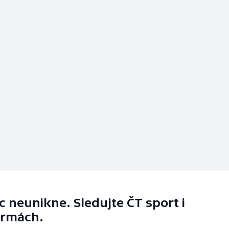
 neunikne. Sledujte ČT sport i
ormách.