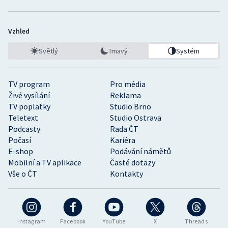
Vzhled
Světlý
Tmavý
Systém
TV program
Pro média
Živé vysílání
Reklama
TV poplatky
Studio Brno
Teletext
Studio Ostrava
Podcasty
Rada ČT
Počasí
Kariéra
E-shop
Podávání námětů
Mobilní a TV aplikace
Časté dotazy
Vše o ČT
Kontakty
Instagram
Facebook
YouTube
X
Threads