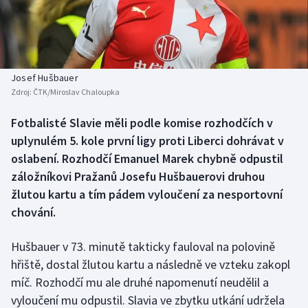
Baseball a softbal
Soutěže
Basketbal
Historické návraty
Biatlon
Aplikace ČT sport
Josef Hušbauer
Zdroj:
ČTK/Miroslav Chaloupka
Boby a skeleton
AZ kvíz
Fotbalisté Slavie měli podle komise rozhodčích v
uplynulém 5. kole první ligy proti Liberci dohrávat v
Box
oslabení. Rozhodčí Emanuel Marek chybně odpustil
Curling
záložníkovi Pražanů Josefu Hušbauerovi druhou
žlutou kartu a tím pádem vyloučení za nesportovní
Dostihy
chování.
Florbal
Hušbauer v 73. minutě takticky fauloval na polovině
hřiště, dostal žlutou kartu a následně ve vzteku zakopl
Futsal
míč. Rozhodčí mu ale druhé napomenutí neudělil a
vyloučení mu odpustil. Slavia ve zbytku utkání udržela
Golf