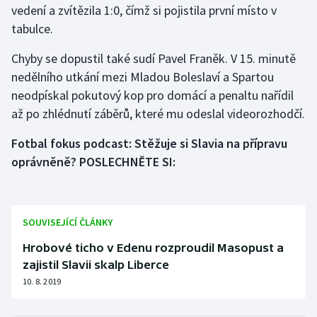
vedení a zvítězila 1:0, čímž si pojistila první místo v
tabulce.
Gymnastika
Chyby se dopustil také sudí Pavel Franěk. V 15. minutě
Házená
nedělního utkání mezi Mladou Boleslaví a Spartou
neodpískal pokutový kop pro domácí a penaltu nařídil
Jezdectví
až po zhlédnutí záběrů, které mu odeslal videorozhodčí.
Judo
Fotbal fokus podcast: Stěžuje si Slavia na přípravu
oprávněně? POSLECHNĚTE SI:
Krasobruslení
Lezení
SOUVISEJÍCÍ ČLÁNKY
Lyže a snowboard
Hrobové ticho v Edenu rozproudil Masopust a
zajistil Slavii skalp Liberce
Moderní pětiboj
10. 8. 2019
Motorsport