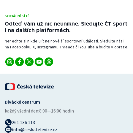
Stolní tenis
SOCIÁLNÍ SÍTĚ
Triatlon
Odteď vám už nic neunikne. Sledujte ČT sport
i na dalších platformách.
Veslování
Nenechte si nikde ujít nejnovější sportovní události. Sledujte nás i
Vodní slalom
na Facebooku, X, Instagramu, Threads či YouTube a buďte v obraze.
Volejbal
Ostatní
Divácké centrum
každý všední den:
8:00—16:00 hodin
261 136 113
info@ceskatelevize.cz