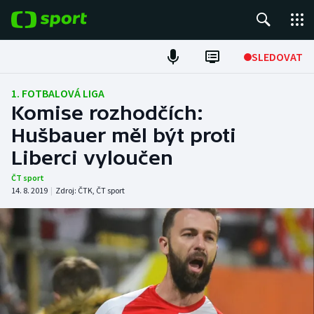
POPULÁRNÍ
SLEDOVAT
Fotbal
1. FOTBALOVÁ LIGA
Komise rozhodčích:
Hokej
Hušbauer měl být proti
Liberci vyloučen
Tenis
ČT sport
Atletika
14. 8. 2019
|
Zdroj:
ČTK
,
ČT sport
Cyklistika
DALŠÍ SPORTY
Americký fotbal
NEPŘEHLÉDNĚTE