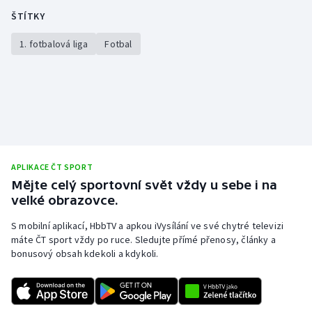
ŠTÍTKY
Olympijské hry
1. fotbalová liga
Fotbal
Parasport
Plavání
Plážový volejbal
Ragby
APLIKACE ČT SPORT
Mějte celý sportovní svět vždy u sebe i na
Rychlobruslení
velké obrazovce.
Rychlostní kanoistika
S mobilní aplikací, HbbTV a apkou iVysílání ve své chytré televizi
máte ČT sport vždy po ruce. Sledujte přímé přenosy, články a
bonusový obsah kdekoli a kdykoli.
Short track
Sportovní střelba