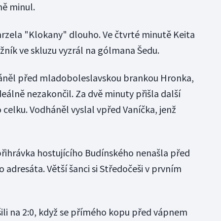
ně minul.
zela "Klokany" dlouho. Ve čtvrté minutě Keita
žník ve skluzu vyzrál na gólmana Šedu.
háněl před mladoboleslavskou brankou Hronka,
ideálně nezakončil. Za dvě minuty přišla další
o celku. Vodháněl vyslal vpřed Vaníčka, jenž
řihrávka hostujícího Budínského nenašla před
dresáta. Větší šanci si Středočeši v prvním
ili na 2:0, když se přímého kopu před vápnem