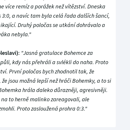
me více remíz a porážek než vítězství. Dneska
 3:0, a navíc tam byla celá řada dalších šancí,
nikající. Druhý poločas se utkání dohrávalo a
váka nebyla."
eslavi):
"Jasná gratulace Bohemce za
půli, kdy nás přehráli a svlékli do naha. Proto
ví. První poločas bych zhodnotil tak, že
 že jsou možná lepší než hráči Bohemky, a to si
 Bohemka hrála daleko důrazněji, agresivněji.
 na to herně malinko zareagovali, ale
zmohli. Proto zasloužená prohra 0:3."