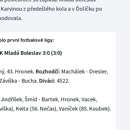
 Karvinou z předešlého kola a v Ďolíčku po
bodovala.
olo první fotbalové ligy:
 Mladá Boleslav 3:0 (3:0)
ný, 43. Hronek.
Rozhodčí:
Machálek - Dresler,
Záviška - Bucha.
Diváci:
4522.
 Jindřišek, Šmíd - Bartek, Hronek, Vacek,
iška), Keita (56. Nečas), Vaníček (85. Koubek).