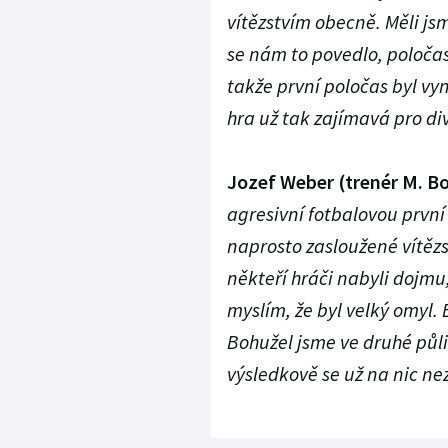
vítězstvím obecně. Měli js
se nám to povedlo, poločas
takže první poločas byl vy
hra už tak zajímavá pro di
Jozef Weber (trenér M. Bol
agresivní fotbalovou první 
naprosto zasloužené vítězst
někteří hráči nabyli dojmu,
myslím, že byl velký omyl.
Bohužel jsme ve druhé půli
výsledkově se už na nic ne