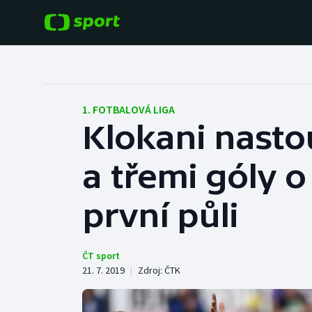
POPULÁRNÍ
DALŠÍ SPORTY
Fotbal
Americký fotbal
1. FOTBALOVÁ LIGA
Klokani nasto
Hokej
Baseball a softbal
a třemi góly o
Tenis
Basketbal
Atletika
první půli
Biatlon
Cyklistika
Boby a skeleton
ČT sport
21. 7. 2019
|
Zdroj:
ČTK
Box