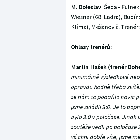
M. Boleslav:
Šeda - Fulnek 
Wiesner (68. Ladra), Budín
Klíma), Mešanovič. Trenér
Ohlasy trenérů:
Martin Hašek (trenér Boh
minimálně výsledkově nepov
opravdu hodně třeba zvítěz
se nám to podařilo navíc p
jsme zvládli 3:0. Je to po
bylo 3:0 v poločase. Jinak j
soutěže vedli po poločase 3
všichni dobře víte, jsme m