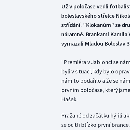
Už v poločase vedli fotbalis
boleslavského střelce Nikola
střídání. "Klokanům" se dru
náramně. Brankami Kamila 
vymazali Mladou Boleslav 3
"Premiéra v Jablonci se ná
byli v situaci, kdy bylo opra
nám to podařilo a že se nám
prvním poločase, který jsme 
Hašek.
Pražané od začátku hýřili akt
se ocitli blízko první branc