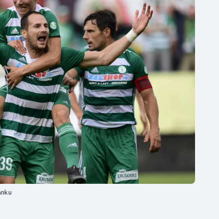
Moderní pětiboj
Triatlon
Motorsport
Veslování
Olympijské hry
Vodní slalom
Parasport
Volejbal
Plavání
Ostatní
Plážový volejbal
anku