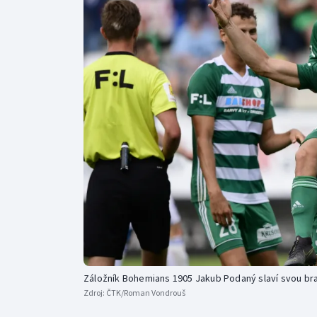
Curling
Dostihy
Florbal
Futsal
Golf
Gymnastika
Záložník Bohemians 1905 Jakub Podaný slaví svou br
Zdroj:
ČTK/Roman Vondrouš