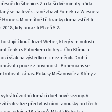
přesně do šibenice. Za další dvě minuty přidal
daný se na levé straně zbavil Fulneka a Wiesnera
tě Hronek. Minimálně tři branky doma vstřelili
018, kdy porazili Plzeň 5:2.
hostující kouč Jozef Weber, který v minulosti
mličenka s Fulnekem do hry Jiřího Klímu a
hozí však na výsledku nic nezměnili. Druhá
ohrávala pouze z povinnosti. Bohemians se
ontrolovali zápas. Pokusy Mešanoviče a Klímy z
vyhráli úvodní domácí duel nové sezony. V
ítězili v lize před vlastními fanoušky po třech
a posledních 18 zápasů. Mladá Boleslav