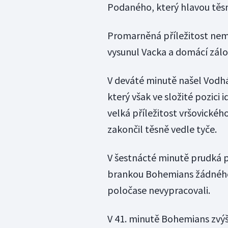
Podaného, který hlavou těs
Promarněná příležitost nemr
vysunul Vacka a domácí zálo
V deváté minutě našel Vod
který však ve složité pozici 
velká příležitost vršovickéh
zakončil těsně vedle tyče.
V šestnácté minutě prudká p
brankou Bohemians žádného a
poločase nevypracovali.
V 41. minutě Bohemians zvýš