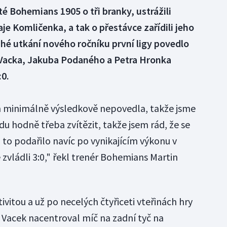
té Bohemians 1905 o tři branky, ustrážili
je Komličenka, a tak o přestávce zařídili jeho
hé utkání nového ročníku první ligy povedlo
Vacka, Jakuba Podaného a Petra Hronka
:0.
m minimálně výsledkově nepovedla, takže jsme
vdu hodně třeba zvítězit, takže jsem rád, že se
 to podařilo navíc po vynikajícím výkonu v
zvládli 3:0," řekl trenér Bohemians Martin
ivitou a už po necelých čtyřiceti vteřinách hry
e. Vacek nacentroval míč na zadní tyč na