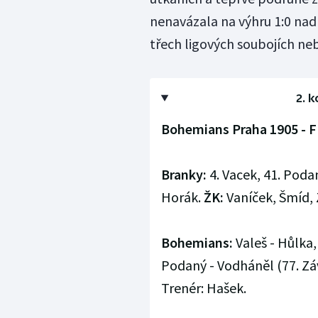
nenavázala na výhru 1:0 nad
třech ligových soubojích ne
2. k
Bohemians Praha 1905 - FK
Branky:
4. Vacek, 41. Poda
Horák.
ŽK:
Vaníček, Šmíd, 
Bohemians:
Valeš - Hůlka,
Podaný - Vodháněl (77. Záv
Trenér: Hašek.