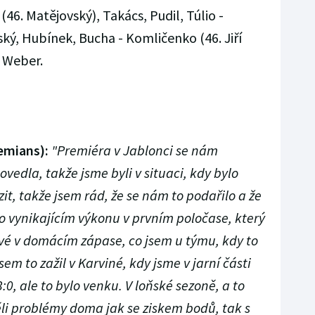
(46. Matějovský), Takács, Pudil, Túlio -
ský, Hubínek, Bucha - Komličenko (46. Jiří
: Weber.
emians):
"Premiéra v Jablonci se nám
edla, takže jsme byli v situaci, kdy bylo
it, takže jsem rád, že se nám to podařilo a že
o vynikajícím výkonu v prvním poločase, který
prvé v domácím zápase, co jsem u týmu, kdy to
sem to zažil v Karviné, kdy jsme v jarní části
:0, ale to bylo venku. V loňské sezoně, a to
ěli problémy doma jak se ziskem bodů, tak s