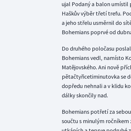
ujal Podaný a balon umístil 
Haškův výběr třetí trefu. Po
a jeho střelu usměrnil do sí
Bohemians poprvé od dubna 2
Do druhého poločasu poslal 
Bohemians vedl, namísto Ko
Matějovského. Ani nově příc
pětačtyřicetiminutovka se d
dopředu nehnali a v klidu k
dálky skončily nad.
Bohemians potřetí za sebou 
součtu s minulým ročníkem zv
utkáních a teprve podruhé z