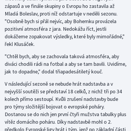
zápasů a ve finále skupiny o Evropu ho zastavila až
Mladá Boleslav, proti níž odstartuje v neděli sezonu.
Gymnastika
"Osobně bych si přál nejvíc, aby Bohemku provázela
Házená
pozitivní atmosféra z jara. Nedokážu říct, jestli
dokážeme zopakovat výsledky, které byly mimořádné,"
Jezdectví
řekl Klusáček.
Judo
"Chtěl bych, aby se zachovala taková atmosféra, aby
diváci chodili rádi na fotbal a aby se tam bavili. Uvidíme,
Krasobruslení
jak to dopadne," dodal třiapadesátiletý kouč.
V následující sezoně se nebude hrát nadstavba a v
Lezení
nejvyšší soutěži se představí 18 celků, z nichž tři po 34
Lyže a snowboard
kolech přímo sestoupí. Kvůli zrušení nadstavby bude
pro týmy složitější bojovat o evropské poháry.
Moderní pětiboj
Dostanou se do nich jen první čtyři mužstva tabulky plus
vítěz domácího poháru. Díky nadstavbě mohl o 2.
Motorsport
předkolo Evropské ligy hrát i tým, jenž po základní části