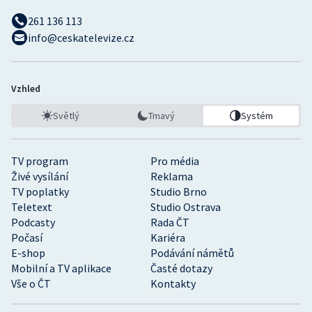
261 136 113
info@ceskatelevize.cz
Vzhled
Světlý
Tmavý
Systém
TV program
Pro média
Živé vysílání
Reklama
TV poplatky
Studio Brno
Teletext
Studio Ostrava
Podcasty
Rada ČT
Počasí
Kariéra
E-shop
Podávání námětů
Mobilní a TV aplikace
Časté dotazy
Vše o ČT
Kontakty