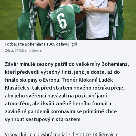
Baseball a softbal
Soutěže
Basketbal
Historické návraty
Biatlon
Aplikace ČT sport
Fotbalisté Bohemians 1905 oslavují gól
Boby a skeleton
AZ kvíz
Zdroj:
ČTK/Deml Ondřej
Box
Závěr minulé sezony patřil do velké míry Bohemians,
kteří předvedli výtečný finiš, jenž je dostal až do
Curling
finále skupiny o Evropu. Trenér Klokanů Luděk
Klusáček si tak před startem nového ročníku přeje,
Dostihy
aby jeho svěřenci navázali na pozitivní jarní
atmosféru, ale i kvůli změně herního formátu
Florbal
zaviněné pandemií koronaviru se primárně chce
vyhnout sestupovým starostem.
Futsal
Vršovický celek vyhrál na jaře deset ze 14 ligových
Golf