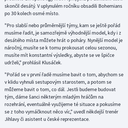
skončil desátý. V uplynulém ročníku obsadili Bohemians
Olympijské hry
po 30 kolech osmé místo.
Parasport
"Pro slabší nebo průměrnější týmy, kam se ještě pořád
musíme řadit, je samozřejmě výhodnější model, kdy i z
Plavání
desátého místa můžete hrát o poháry. Nynější model je
náročný, musíte se k tomu prokousat celou sezonou,
Plážový volejbal
musíte mít konstantní výsledky, abyste se ve špičce
udrželi," prohlásil Klusáček.
Ragby
"Pořád se v první řadě musíme bavit o tom, abychom se
Rychlobruslení
v klidu vyhnuli sestupovým starostem, a potom se
můžeme bavit o tom, co dál. Jestli budeme budovat
Rychlostní kanoistika
tým, dáme šanci některým mladým hráčům na
rozehrání, eventuálně využijeme té situace a pokusíme
Short track
se z toho vymáčknout něco víc," uvedl někdejší trenér
Sportovní střelba
Jihlavy či asistent u české reprezentace.