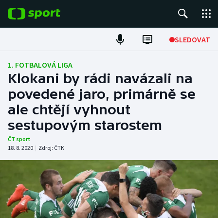
POPULÁRNÍ
SLEDOVAT
Fotbal
1. FOTBALOVÁ LIGA
Klokani by rádi navázali na
Hokej
povedené jaro, primárně se
ale chtějí vyhnout
Tenis
sestupovým starostem
Atletika
ČT sport
18. 8. 2020
|
Zdroj:
ČTK
Cyklistika
DALŠÍ SPORTY
Americký fotbal
NEPŘEHLÉDNĚTE