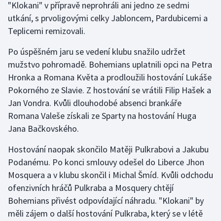
"Klokani" v přípravě neprohráli ani jedno ze sedmi
Stolní tenis
utkání, s prvoligovými celky Jabloncem, Pardubicemi a
Teplicemi remizovali.
Triatlon
Po úspěšném jaru se vedení klubu snažilo udržet
Veslování
mužstvo pohromadě. Bohemians uplatnili opci na Petra
Hronka a Romana Květa a prodloužili hostování Lukáše
Vodní slalom
Pokorného ze Slavie. Z hostování se vrátili Filip Hašek a
Volejbal
Jan Vondra. Kvůli dlouhodobé absenci brankáře
Romana Valeše získali ze Sparty na hostování Huga
Ostatní
Jana Bačkovského.
Hostování naopak skončilo Matěji Pulkrabovi a Jakubu
Podanému. Po konci smlouvy odešel do Liberce Jhon
Mosquera a v klubu skončil i Michal Šmíd. Kvůli odchodu
ofenzivních hráčů Pulkraba a Mosquery chtějí
Bohemians přivést odpovídající náhradu. "Klokani" by
měli zájem o další hostování Pulkraba, který se v létě