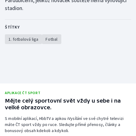
Pardubicemi, jelikož nováček soutěže nemá vyhovující
stadion.
ŠTÍTKY
1. fotbalová liga
Fotbal
APLIKACE ČT SPORT
Mějte celý sportovní svět vždy u sebe i na
velké obrazovce.
S mobilní aplikací, HbbTV a apkou iVysílání ve své chytré televizi
máte ČT sport vždy po ruce. Sledujte přímé přenosy, články a
bonusový obsah kdekoli a kdykoli.