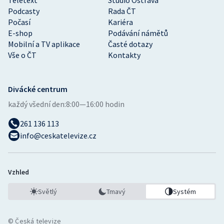
Teletext
Studio Ostrava
Podcasty
Rada ČT
Počasí
Kariéra
E-shop
Podávání námětů
Mobilní a TV aplikace
Časté dotazy
Vše o ČT
Kontakty
Divácké centrum
každý všední den:
8:00—16:00 hodin
261 136 113
info@ceskatelevize.cz
Vzhled
Světlý
Tmavý
Systém
© Česká televize