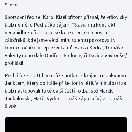
Slavie.
Stolní tenis
Sportovní ředitel Karol Kisel přitom přiznal, že vršovický
Triatlon
klub neměl o Pecháčka zájem. "Slavia mu kontrakt
nenabídla z důvodu velké konkurence na postu
Veslování
záložníků, kde jsme větší míru talentu pozorovali v
Vodní slalom
tomto ročníku u reprezentantů Marka Kodra, Tomáše
Valenty nebo dále Ondřeje Badochy či Davida Vavrouše,"
Volejbal
prohlásil.
Pecháček se v Udine může potkat s krajanem Jakubem
Ostatní
Janktem, který do Itálie přišel loni v létě. V minulosti za
klub nastupovali také další čeští fotbalisté Marek
Jankulovski, Matěj Vydra, Tomáš Zápotočný a Tomáš
Sivok.