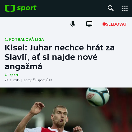
POPULÁRNÍ
SLEDOVAT
Fotbal
1. FOTBALOVÁ LIGA
Kisel: Juhar nechce hrát za
Hokej
Slavii, ať si najde nové
angažmá
Tenis
ČT sport
Atletika
27. 1. 2015
|
Zdroj:
ČT sport
,
ČTK
Cyklistika
DALŠÍ SPORTY
Americký fotbal
NEPŘEHLÉDNĚTE