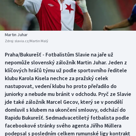
Baseball a softbal
Soutěže
Basketbal
Historické návraty
Biatlon
Aplikace ČT sport
Martin Juhar
Zdroj:
slavia.cz/Martin Malý
Boby a skeleton
AZ kvíz
Praha/Bukurešť - Fotbalistům Slavie na jaře už
nepomůže slovenský záložník Martin Juhar. Jeden z
Box
klíčových hráčů týmu už podle sportovního ředitele
Curling
klubu Karola Kisela nechce za pražský celek
nastupovat, vedení klubu ho proto přeřadilo do
Dostihy
juniorky a nebude mu bránit v odchodu. Pryč ze Slavie
jde také záložník Marcel Gecov, který se v pondělí
Florbal
domluvil s klubem na ukončení smlouvy, odchází do
Rapidu Bukurešť. Sedmadvacetiletý fotbalista podle
Futsal
facebookové stránky svého agenta Jiřího Müllera
podepsal s posledním celkem rumunské ligy kontrakt
Golf