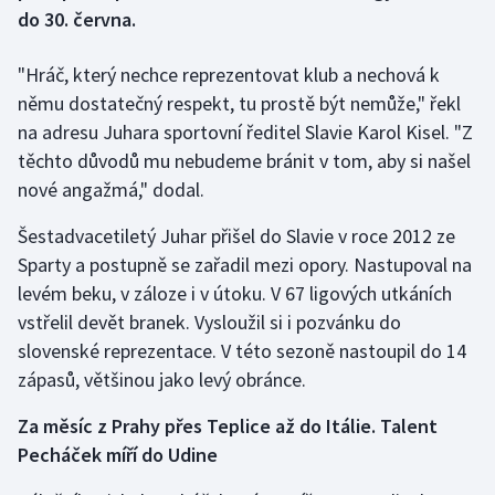
do 30. června.
Gymnastika
"Hráč, který nechce reprezentovat klub a nechová k
němu dostatečný respekt, tu prostě být nemůže," řekl
Házená
na adresu Juhara sportovní ředitel Slavie Karol Kisel. "Z
Jezdectví
těchto důvodů mu nebudeme bránit v tom, aby si našel
nové angažmá," dodal.
Judo
Šestadvacetiletý Juhar přišel do Slavie v roce 2012 ze
Sparty a postupně se zařadil mezi opory. Nastupoval na
Krasobruslení
levém beku, v záloze i v útoku. V 67 ligových utkáních
Lezení
vstřelil devět branek. Vysloužil si i pozvánku do
slovenské reprezentace. V této sezoně nastoupil do 14
Lyže a snowboard
zápasů, většinou jako levý obránce.
Moderní pětiboj
Za měsíc z Prahy přes Teplice až do Itálie. Talent
Pecháček míří do Udine
Motorsport