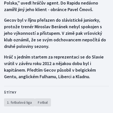
Polska," uvedl hráčův agent. Do Rapidu nedávno
zamířil jiný jeho klient - obránce Pavel Čmovš.
Gecov byl v říjnu přeřazen do slávistické juniorky,
protože trenér Miroslav Beránek nebyl spokojen s
jeho výkonností a přístupem. V zimě pak vršovický
klub oznámil, že se svým odchovancem nepočítá do
druhé poloviny sezony.
Hráč s jedním startem za reprezentaci se do Slavie
vrátil v závěru roku 2012 a nějakou dobu byl i
kapitánem. Předtím Gecov působil v belgickém
Gentu, anglickém Fulhamu, Liberci a Kladnu.
ŠTÍTKY
1. fotbalová liga
Fotbal