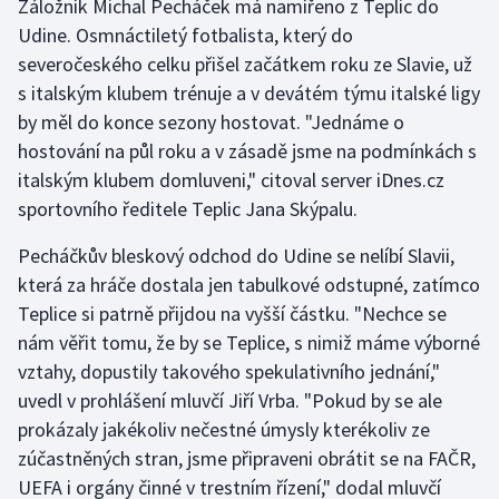
Záložník Michal Pecháček má namířeno z Teplic do
Udine. Osmnáctiletý fotbalista, který do
Olympijské hry
severočeského celku přišel začátkem roku ze Slavie, už
Parasport
s italským klubem trénuje a v devátém týmu italské ligy
by měl do konce sezony hostovat. "Jednáme o
Plavání
hostování na půl roku a v zásadě jsme na podmínkách s
italským klubem domluveni," citoval server iDnes.cz
Plážový volejbal
sportovního ředitele Teplic Jana Skýpalu.
Ragby
Pecháčkův bleskový odchod do Udine se nelíbí Slavii,
která za hráče dostala jen tabulkové odstupné, zatímco
Rychlobruslení
Teplice si patrně přijdou na vyšší částku. "Nechce se
nám věřit tomu, že by se Teplice, s nimiž máme výborné
Rychlostní kanoistika
vztahy, dopustily takového spekulativního jednání,"
uvedl v prohlášení mluvčí Jiří Vrba. "Pokud by se ale
Short track
prokázaly jakékoliv nečestné úmysly kterékoliv ze
zúčastněných stran, jsme připraveni obrátit se na FAČR,
Sportovní střelba
UEFA i orgány činné v trestním řízení," dodal mluvčí