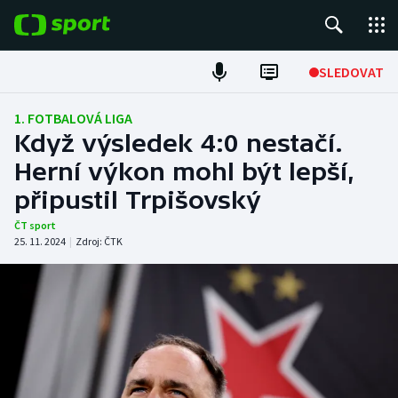
POPULÁRNÍ
SLEDOVAT
Fotbal
1. FOTBALOVÁ LIGA
Když výsledek 4:0 nestačí.
Hokej
Herní výkon mohl být lepší,
připustil Trpišovský
Tenis
ČT sport
Atletika
25. 11. 2024
|
Zdroj:
ČTK
Cyklistika
DALŠÍ SPORTY
Americký fotbal
NEPŘEHLÉDNĚTE