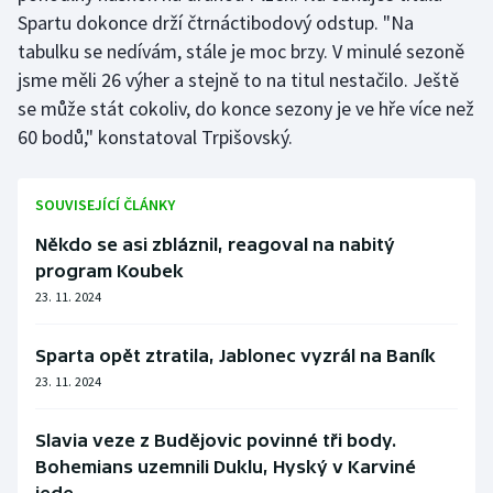
Stolní tenis
Spartu dokonce drží čtrnáctibodový odstup. "Na
tabulku se nedívám, stále je moc brzy. V minulé sezoně
Triatlon
jsme měli 26 výher a stejně to na titul nestačilo. Ještě
se může stát cokoliv, do konce sezony je ve hře více než
Veslování
60 bodů," konstatoval Trpišovský.
Vodní slalom
SOUVISEJÍCÍ ČLÁNKY
Volejbal
Někdo se asi zbláznil, reagoval na nabitý
program Koubek
Ostatní
23. 11. 2024
Sparta opět ztratila, Jablonec vyzrál na Baník
23. 11. 2024
Slavia veze z Budějovic povinné tři body.
Bohemians uzemnili Duklu, Hyský v Karviné