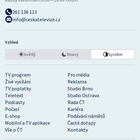
261 136 113
info@ceskatelevize.cz
Vzhled
Světlý
Tmavý
Systém
TV program
Pro média
Živé vysílání
Reklama
TV poplatky
Studio Brno
Teletext
Studio Ostrava
Podcasty
Rada ČT
Počasí
Kariéra
E-shop
Podávání námětů
Mobilní a TV aplikace
Časté dotazy
Vše o ČT
Kontakty