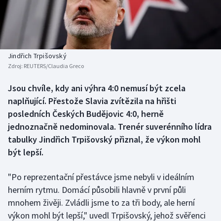
Baseball a softbal
Soutěže
Basketbal
Historické návraty
Biatlon
Aplikace ČT sport
Jindřich Trpišovský
Zdroj:
REUTERS/Claudia Greco
Boby a skeleton
AZ kvíz
Jsou chvíle, kdy ani výhra 4:0 nemusí být zcela
naplňující. Přestože Slavia zvítězila na hřišti
Box
posledních Českých Budějovic 4:0, herně
Curling
jednoznačně nedominovala. Trenér suverénního lídra
tabulky Jindřich Trpišovský přiznal, že výkon mohl
Dostihy
být lepší.
Florbal
"Po reprezentační přestávce jsme nebyli v ideálním
herním rytmu. Domácí působili hlavně v první půli
Futsal
mnohem živěji. Zvládli jsme to za tři body, ale herní
výkon mohl být lepší," uvedl Trpišovský, jehož svěřenci
Golf