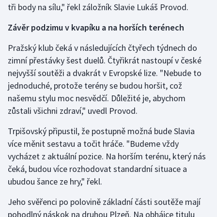
tři body na sílu," řekl záložník Slavie Lukáš Provod.
Olympijské hry
Závěr podzimu v kvapíku a na horších terénech
Parasport
Pražský klub čeká v následujících čtyřech týdnech do
zimní přestávky šest duelů. Čtyřikrát nastoupí v české
Plavání
nejvyšší soutěži a dvakrát v Evropské lize. "Nebude to
Plážový volejbal
jednoduché, protože terény se budou horšit, což
našemu stylu moc nesvědčí. Důležité je, abychom
Ragby
zůstali všichni zdraví," uvedl Provod.
Trpišovský připustil, že postupně možná bude Slavia
Rychlobruslení
více měnit sestavu a točit hráče. "Budeme vždy
Rychlostní kanoistika
vycházet z aktuální pozice. Na horším terénu, který nás
čeká, budou více rozhodovat standardní situace a
Short track
ubudou šance ze hry," řekl.
Sportovní střelba
Jeho svěřenci po polovině základní části soutěže mají
pohodlný náskok na druhou Plzeň. Na obhájce titulu