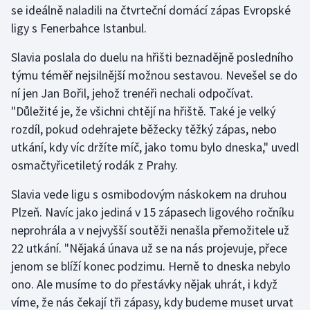
se ideálně naladili na čtvrteční domácí zápas Evropské
ligy s Fenerbahce Istanbul.
Gymnastika
Slavia poslala do duelu na hřišti beznadějně posledního
Házená
týmu téměř nejsilnější možnou sestavou. Nevešel se do
ní jen Jan Bořil, jehož trenéři nechali odpočívat.
Jezdectví
"Důležité je, že všichni chtějí na hřiště. Také je velký
rozdíl, pokud odehrajete běžecky těžký zápas, nebo
Judo
utkání, kdy víc držíte míč, jako tomu bylo dneska," uvedl
osmačtyřicetiletý rodák z Prahy.
Krasobruslení
Slavia vede ligu s osmibodovým náskokem na druhou
Lezení
Plzeň. Navíc jako jediná v 15 zápasech ligového ročníku
neprohrála a v nejvyšší soutěži nenašla přemožitele už
Lyže a snowboard
22 utkání. "Nějaká únava už se na nás projevuje, přece
Moderní pětiboj
jenom se blíží konec podzimu. Herně to dneska nebylo
ono. Ale musíme to do přestávky nějak uhrát, i když
Motorsport
víme, že nás čekají tři zápasy, kdy budeme muset urvat