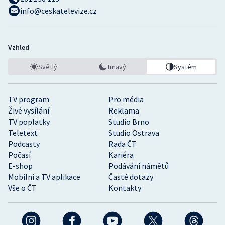
info@ceskatelevize.cz
Vzhled
Světlý
Tmavý
Systém
TV program
Pro média
Živé vysílání
Reklama
TV poplatky
Studio Brno
Teletext
Studio Ostrava
Podcasty
Rada ČT
Počasí
Kariéra
E-shop
Podávání námětů
Mobilní a TV aplikace
Časté dotazy
Vše o ČT
Kontakty