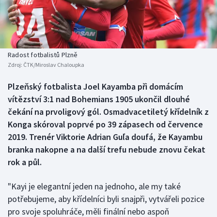
Baseball a softbal
Soutěže
Basketbal
Historické návraty
Biatlon
Aplikace ČT sport
Radost fotbalistů Plzně
Zdroj:
ČTK/Miroslav Chaloupka
Boby a skeleton
AZ kvíz
Plzeňský fotbalista Joel Kayamba při domácím
vítězství 3:1 nad Bohemians 1905 ukončil dlouhé
Box
čekání na prvoligový gól. Osmadvacetiletý křídelník z
Curling
Konga skóroval poprvé po 39 zápasech od července
2019. Trenér Viktorie Adrian Guľa doufá, že Kayambu
Dostihy
branka nakopne a na další trefu nebude znovu čekat
rok a půl.
Florbal
"Kayi je elegantní jeden na jednoho, ale my také
Futsal
potřebujeme, aby křídelníci byli snajpři, vytvářeli pozice
pro svoje spoluhráče, měli finální nebo aspoň
Golf