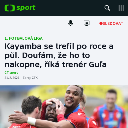
POPULÁRNÍ
SLEDOVAT
Fotbal
1. FOTBALOVÁ LIGA
Kayamba se trefil po roce a
Hokej
půl. Doufám, že ho to
nakopne, říká trenér Guľa
Tenis
ČT sport
Atletika
21. 2. 2021
|
Zdroj:
ČTK
Cyklistika
DALŠÍ SPORTY
Americký fotbal
NEPŘEHLÉDNĚTE