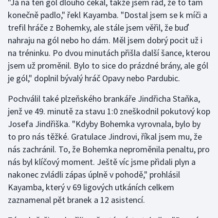
"Já na ten gól dlouho čekal, takže jsem rád, že to tam
konečně padlo," řekl Kayamba. "Dostal jsem se k míči a
Olympijské hry
trefil hráče z Bohemky, ale stále jsem věřil, že buď
Parasport
nahraju na gól nebo ho dám. Měl jsem dobrý pocit už i
na tréninku. Po dvou minutách přišla další šance, kterou
Plavání
jsem už proměnil. Bylo to sice do prázdné brány, ale gól
je gól," doplnil bývalý hráč Opavy nebo Pardubic.
Plážový volejbal
Pochválil také plzeňského brankáře Jindřicha Staňka,
Ragby
jenž ve 49. minutě za stavu 1:0 zneškodnil pokutový kop
Josefa Jindřiška. "Kdyby Bohemka vyrovnala, bylo by
Rychlobruslení
to pro nás těžké. Gratulace Jindrovi, říkal jsem mu, že
nás zachránil. To, že Bohemka neproměnila penaltu, pro
Rychlostní kanoistika
nás byl klíčový moment. Ještě víc jsme přidali plyn a
nakonec zvládli zápas úplně v pohodě," prohlásil
Short track
Kayamba, který v 69 ligových utkáních celkem
zaznamenal pět branek a 12 asistencí.
Sportovní střelba