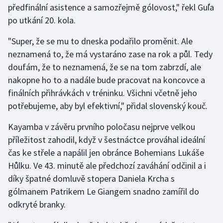
předfinální asistence a samozřejmě gólovost," řekl Guľa
po utkání 20. kola.
Gymnastika
"Super, že se mu to dneska podařilo proměnit. Ale
Házená
neznamená to, že má vystaráno zase na rok a půl. Tedy
doufám, že to neznamená, že se na tom zabrzdí, ale
Jezdectví
nakopne ho to a nadále bude pracovat na koncovce a
finálních přihrávkách v tréninku. Všichni včetně jeho
Judo
potřebujeme, aby byl efektivní," přidal slovenský kouč.
Krasobruslení
Kayamba v závěru prvního poločasu nejprve velkou
příležitost zahodil, když v šestnáctce prováhal ideální
Lezení
čas ke střele a napálil jen obránce Bohemians Lukáše
Hůlku. Ve 43. minutě ale předchozí zaváhání odčinil a i
Lyže a snowboard
díky špatné domluvě stopera Daniela Krcha s
Moderní pětiboj
gólmanem Patrikem Le Giangem snadno zamířil do
odkryté branky.
Motorsport