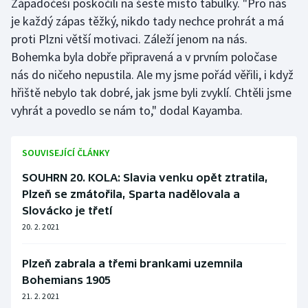
Západočeši poskočili na šesté místo tabulky. "Pro nás
Stolní tenis
je každý zápas těžký, nikdo tady nechce prohrát a má
proti Plzni větší motivaci. Záleží jenom na nás.
Triatlon
Bohemka byla dobře připravená a v prvním poločase
nás do ničeho nepustila. Ale my jsme pořád věřili, i když
Veslování
hřiště nebylo tak dobré, jak jsme byli zvyklí. Chtěli jsme
Vodní slalom
vyhrát a povedlo se nám to," dodal Kayamba.
Volejbal
SOUVISEJÍCÍ ČLÁNKY
Ostatní
SOUHRN 20. KOLA: Slavia venku opět ztratila,
Plzeň se zmátořila, Sparta nadělovala a
Slovácko je třetí
20. 2. 2021
Plzeň zabrala a třemi brankami uzemnila
Bohemians 1905
21. 2. 2021