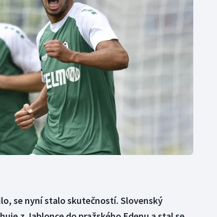
Moderní pětiboj
Triatlon
Motorsport
Veslování
Olympijské hry
Vodní slalom
Parasport
Volejbal
Plavání
Ostatní
Plážový volejbal
ilo, se nyní stalo skutečností. Slovenský
huje z Jablonce do pražského Edenu a stal se