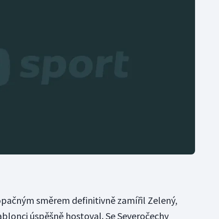
opačným směrem definitivně zamířil Zelený,
Jablonci úspěšně hostoval. Se Severočechy