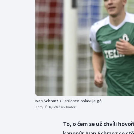
Curling
Dostihy
Florbal
Futsal
Golf
Gymnastika
Ivan Schranz z Jablonce oslavuje gól
Zdroj:
ČTK/Petrášek Radek
To, o čem se už chvíli hovoř
kanonýr Ivan Schranz se stě