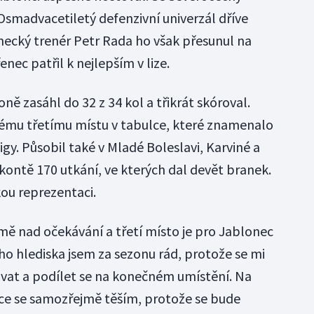
Osmadvacetiletý defenzivní univerzál dříve
onecký trenér Petr Rada ho však přesunul na
enec patřil k nejlepším v lize.
ně zasáhl do 32 z 34 kol a třikrát skóroval.
mu třetímu místu v tabulce, které znamenalo
ligy. Působil také v Mladé Boleslavi, Karviné a
 kontě 170 utkání, ve kterých dal devět branek.
ou reprezentaci.
mě nad očekávání a třetí místo je pro Jablonec
ho hlediska jsem za sezonu rád, protože se mi
vat a podílet se na konečném umístění. Na
nce se samozřejmě těším, protože se bude