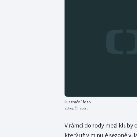
Ilustrační foto
Zdroj:
ČT sport
V rámci dohody mezi kluby 
který už v minulé sezoně v 