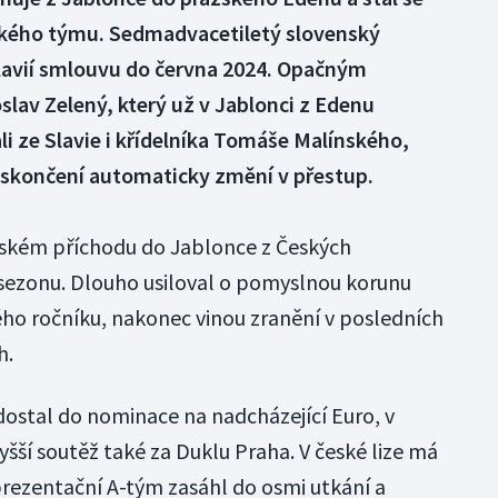
vského týmu. Sedmadvacetiletý slovenský
lavií smlouvu do června 2024. Opačným
lav Zelený, který už v Jablonci z Edenu
li ze Slavie i křídelníka Tomáše Malínského,
o skončení automaticky změní v přestup.
ském příchodu do Jablonce z Českých
sezonu. Dlouho usiloval o pomyslnou korunu
vého ročníku, nakonec vinou zranění v posledních
h.
dostal do nominace na nadcházející Euro, v
yšší soutěž také za Duklu Praha. V české lize má
prezentační A-tým zasáhl do osmi utkání a