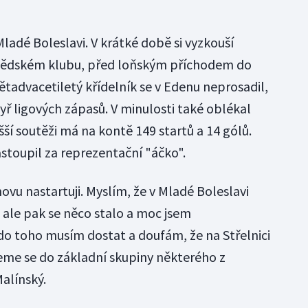
Mladé Boleslavi. V krátké době si vyzkouší
tědském klubu, před loňským příchodem do
větadvacetiletý křídelník se v Edenu neprosadil,
tyř ligových zápasů. V minulosti také oblékal
šší soutěži má na kontě 149 startů a 14 gólů.
stoupil za reprezentační "áčko".
ovu nastartuji. Myslím, že v Mladé Boleslavi
ale pak se něco stalo a moc jsem
o toho musím dostat a doufám, že na Střelnici
jeme se do základní skupiny některého z
alínský.