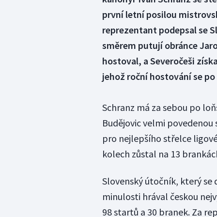
první letní posilou mistro
reprezentant podepsal se S
směrem putují obránce Jaros
hostoval, a Severočeši získa
jehož roční hostování se p
Schranz má za sebou po loň
Budějovic velmi povedenou 
pro nejlepšího střelce ligo
kolech zůstal na 13 brankác
Slovenský útočník, který se 
minulosti hrával českou nejv
98 startů a 30 branek. Za re