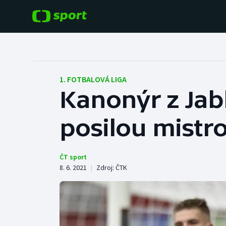
POPULÁRNÍ
DALŠÍ SPORTY
Fotbal
Americký fotbal
1. FOTBALOVÁ LIGA
Kanonýr z Jabl
Hokej
Baseball a softbal
posilou mistro
Tenis
Basketbal
Atletika
Biatlon
ČT sport
8. 6. 2021
|
Zdroj:
ČTK
Cyklistika
Boby a skeleton
Box