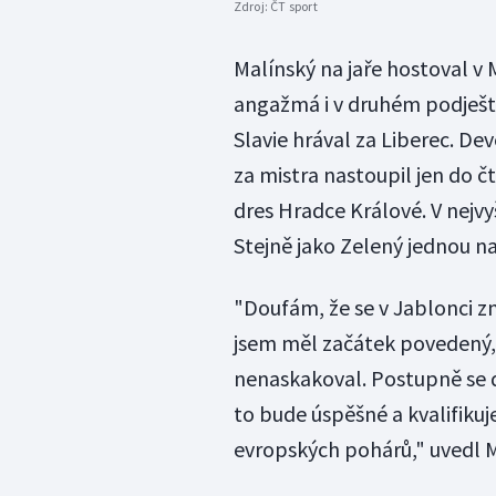
Zdroj:
ČT sport
Malínský na jaře hostoval v 
angažmá i v druhém podješ
Slavie hrával za Liberec. De
za mistra nastoupil jen do č
dres Hradce Králové. V nejvy
Stejně jako Zelený jednou na
"Doufám, že se v Jablonci zn
jsem měl začátek povedený, 
nenaskakoval. Postupně se d
to bude úspěšné a kvalifiku
evropských pohárů," uvedl M