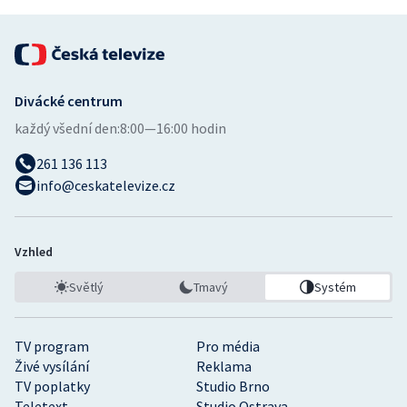
Stolní tenis
Triatlon
Veslování
Divácké centrum
každý všední den:
8:00—16:00 hodin
Vodní slalom
261 136 113
info@ceskatelevize.cz
Volejbal
Ostatní
Vzhled
Světlý
Tmavý
Systém
TV program
Pro média
Živé vysílání
Reklama
TV poplatky
Studio Brno
Teletext
Studio Ostrava