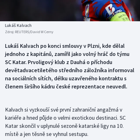
Baseball a softbal
Soutěže
Basketbal
Historické návraty
Lukáš Kalvach
Zdroj:
REUTERS/David W Cerny
Biatlon
Aplikace ČT sport
Lukáš Kalvach po konci smlouvy v Plzni, kde dělal
Boby a skeleton
AZ kvíz
jednoho z kapitánů, zamířil jako volný hráč do týmu
SC Katar. Prvoligový klub z Dauhá o příchodu
Box
devětadvacetiletého středního záložníka informoval
na sociálních sítích, délku uzavřeného kontraktu s
Curling
členem širšího kádru české reprezentace neuvedl.
Dostihy
Kalvach si vyzkouší své první zahraniční angažmá v
Florbal
kariéře a hned půjde o velmi exotickou destinaci. SC
Futsal
Katar skončil v uplynulé sezoně katarské ligy na 10.
místě a jen těsně se vyhnul sestupu.
Golf