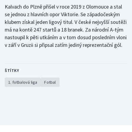
Kalvach do Plzně přišel v roce 2019 z Olomouce a stal
Gymnastika
se jednou z hlavních opor Viktorie. Se západočeským
klubem získal jeden ligový titul. V české nejvyšší soutěži
Házená
má na kontě 247 startů a 18 branek. Za národní A-tým
nastoupil k pěti utkáním a v tom dosud posledním vloni
Jezdectví
v září v Gruzii si připsal zatím jediný reprezentační gól.
Judo
Krasobruslení
ŠTÍTKY
1. fotbalová liga
Fotbal
Lezení
Lyže a snowboard
Moderní pětiboj
Motorsport