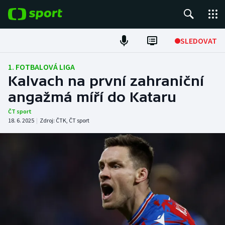
POPULÁRNÍ
SLEDOVAT
Fotbal
1. FOTBALOVÁ LIGA
Kalvach na první zahraniční
Hokej
angažmá míří do Kataru
Tenis
ČT sport
18. 6. 2025
|
Zdroj:
ČTK
,
ČT sport
Atletika
Cyklistika
DALŠÍ SPORTY
Americký fotbal
NEPŘEHLÉDNĚTE