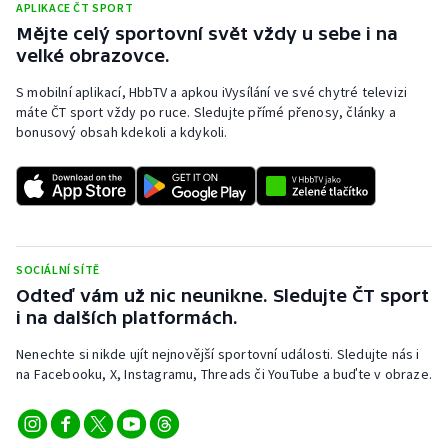
APLIKACE ČT SPORT
Olympijské hry
Mějte celý sportovní svět vždy u sebe i na
velké obrazovce.
Parasport
S mobilní aplikací, HbbTV a apkou iVysílání ve své chytré televizi
máte ČT sport vždy po ruce. Sledujte přímé přenosy, články a
Plavání
bonusový obsah kdekoli a kdykoli.
Plážový volejbal
Ragby
Rychlobruslení
SOCIÁLNÍ SÍTĚ
Odteď vám už nic neunikne. Sledujte ČT sport
i na dalších platformách.
Rychlostní kanoistika
Nenechte si nikde ujít nejnovější sportovní události. Sledujte nás i
Short track
na Facebooku, X, Instagramu, Threads či YouTube a buďte v obraze.
Sportovní střelba