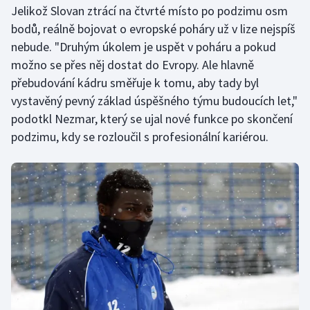
Jelikož Slovan ztrácí na čtvrté místo po podzimu osm
Olympijské hry
bodů, reálně bojovat o evropské poháry už v lize nejspíš
nebude. "Druhým úkolem je uspět v poháru a pokud
Parasport
možno se přes něj dostat do Evropy. Ale hlavně
přebudování kádru směřuje k tomu, aby tady byl
Plavání
vystavěný pevný základ úspěšného týmu budoucích let,"
podotkl Nezmar, který se ujal nové funkce po skončení
Plážový volejbal
podzimu, kdy se rozloučil s profesionální kariérou.
Ragby
Rychlobruslení
Rychlostní kanoistika
Short track
Sportovní střelba