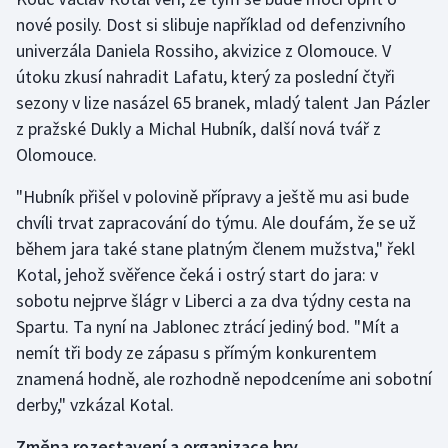
nové posily. Dost si slibuje například od defenzivního
univerzála Daniela Rossiho, akvizice z Olomouce. V
útoku zkusí nahradit Lafatu, který za poslední čtyři
sezony v lize nasázel 65 branek, mladý talent Jan Pázler
z pražské Dukly a Michal Hubník, další nová tvář z
Olomouce.
"Hubník přišel v polovině přípravy a ještě mu asi bude
chvíli trvat zapracování do týmu. Ale doufám, že se už
během jara také stane platným členem mužstva," řekl
Kotal, jehož svěřence čeká i ostrý start do jara: v
sobotu nejprve šlágr v Liberci a za dva týdny cesta na
Spartu. Ta nyní na Jablonec ztrácí jediný bod. "Mít a
nemít tři body ze zápasu s přímým konkurentem
znamená hodně, ale rozhodně nepodceníme ani sobotní
derby," vzkázal Kotal.
Změna rozestavení a organizace hry