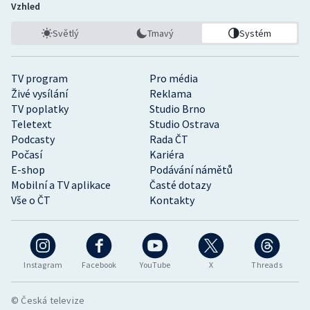
Vzhled
Světlý
Tmavý
Systém
TV program
Pro média
Živé vysílání
Reklama
TV poplatky
Studio Brno
Teletext
Studio Ostrava
Podcasty
Rada ČT
Počasí
Kariéra
E-shop
Podávání námětů
Mobilní a TV aplikace
Časté dotazy
Vše o ČT
Kontakty
Instagram
Facebook
YouTube
X
Threads
© Česká televize