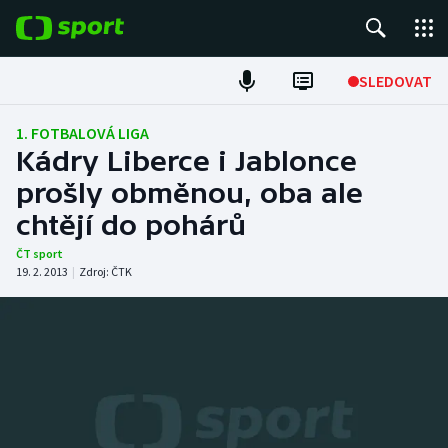
POPULÁRNÍ
SLEDOVAT
Fotbal
1. FOTBALOVÁ LIGA
Kádry Liberce i Jablonce
Hokej
prošly obměnou, oba ale
chtějí do pohárů
Tenis
ČT sport
Atletika
19. 2. 2013
|
Zdroj:
ČTK
Cyklistika
DALŠÍ SPORTY
Americký fotbal
NEPŘEHLÉDNĚTE