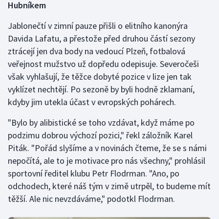
Hubníkem
Jablonečtí v zimní pauze přišli o elitního kanonýra
Davida Lafatu, a přestože před druhou částí sezony
ztrácejí jen dva body na vedoucí Plzeň, fotbalová
veřejnost mužstvo už dopředu odepisuje. Severočeši
však vyhlašují, že těžce dobyté pozice v lize jen tak
vyklízet nechtějí. Po sezoně by byli hodně zklamaní,
kdyby jim utekla účast v evropských pohárech.
"Bylo by alibistické se toho vzdávat, když máme po
podzimu dobrou výchozí pozici," řekl záložník Karel
Piták. "Pořád slyšíme a v novinách čteme, že se s námi
nepočítá, ale to je motivace pro nás všechny," prohlásil
sportovní ředitel klubu Petr Flodrman. "Ano, po
odchodech, které náš tým v zimě utrpěl, to budeme mít
těžší. Ale nic nevzdáváme," podotkl Flodrman.