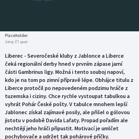
Baseball a softbal
Soutěže
Basketbal
Historické návraty
Biatlon
Aplikace ČT sport
Placeholder
Zdroj:
ČT sport
Boby a skeleton
AZ kvíz
Liberec - Severočeské kluby z Jablonce a Liberce
čeká regionální derby hned v prvním zápase jarní
Box
části Gambrinus ligy. Možná i tento souboj napoví,
Curling
kdo je na tom po zimní přípravě lépe. Obhájce titulu z
Liberce protočil po nepovedeném podzimu hráče z
Dostihy
tuzemska i ciziny. Chce rychle vystoupat tabulkou a
vyhrát Pohár České pošty. V tabulce mnohem lepší
Florbal
Jablonec získal zajímavé posily, ale přišel o gólovou
jistotu v podobě Davida Lafaty. Propad pořadím ale
Futsal
nechtějí jeho hráči připustit. Motivací je umlčet
pochybovače a udržet tak pohárové příčky.
Golf