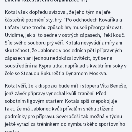
Kotal však dopředu avizoval, že jeho tým na jaře
částečně pozmění styl hry. "Po odchodech Kovaříka a
Lafaty jsme trochu způsob hry museli přeorganizovat.
Uvidíme, jak si to sedne v ostrých zápasech," řekl kouč.
Síle svého souboru prý věří. Kotala nevyvádí z míry ani
skutečnost, že Jablonec v posledních pěti přípravných
zápasech ani jednou nedokázal zvítězit, byť se na
soustředění na Kypru utkal například s kvalitními soky v
čele se Steauou Bukurešť a Dynamem Moskva.
Kotal věří, že k dispozici bude mít i stopera Víta Beneše,
jenž závěr přípravy vynechal kvůli zranění. Před
sobotním ligovým startem Kotala spíš znepokojuje
fakt, že má Jablonec kvůli přívalům sněhu ztížené
podmínky pro přípravu. Severočeši tak možná v týdnu
ještě vyrazí za tréninkem do nymburského sportovního
centra.