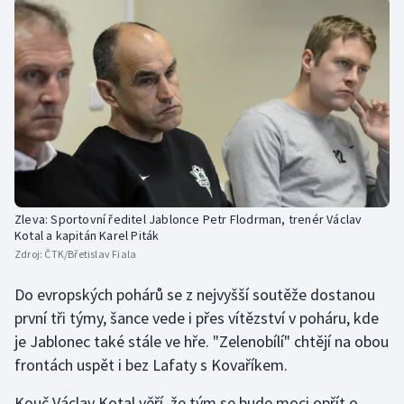
Zleva: Sportovní ředitel Jablonce Petr Flodrman, trenér Václav
Kotal a kapitán Karel Piták
Zdroj:
ČTK/Břetislav Fiala
Do evropských pohárů se z nejvyšší soutěže dostanou
první tři týmy, šance vede i přes vítězství v poháru, kde
je Jablonec také stále ve hře. "Zelenobílí" chtějí na obou
frontách uspět i bez Lafaty s Kovaříkem.
Kouč Václav Kotal věří, že tým se bude moci opřít o