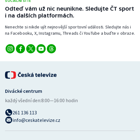
SOCIÁLNÍ SÍTĚ
Odteď vám už nic neunikne. Sledujte ČT sport
i na dalších platformách.
Nenechte si nikde ujít nejnovější sportovní události. Sledujte nás i
na Facebooku, X, Instagramu, Threads či YouTube a buďte v obraze.
Divácké centrum
každý všední den:
8:00—16:00 hodin
261 136 113
info@ceskatelevize.cz