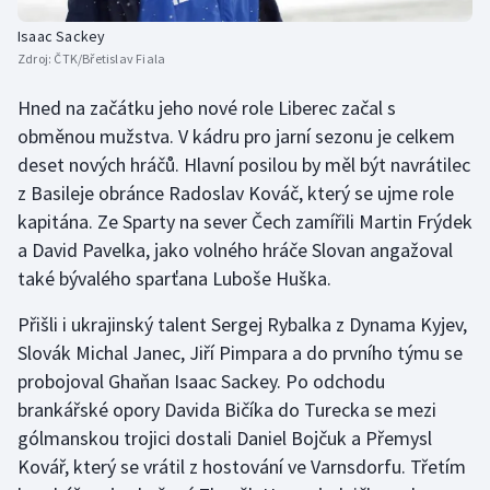
Stolní tenis
Isaac Sackey
Zdroj:
ČTK/Břetislav Fiala
Triatlon
Hned na začátku jeho nové role Liberec začal s
Veslování
obměnou mužstva. V kádru pro jarní sezonu je celkem
deset nových hráčů. Hlavní posilou by měl být navrátilec
Vodní slalom
z Basileje obránce Radoslav Kováč, který se ujme role
kapitána. Ze Sparty na sever Čech zamířili Martin Frýdek
Volejbal
a David Pavelka, jako volného hráče Slovan angažoval
také bývalého sparťana Luboše Huška.
Ostatní
Přišli i ukrajinský talent Sergej Rybalka z Dynama Kyjev,
Slovák Michal Janec, Jiří Pimpara a do prvního týmu se
probojoval Ghaňan Isaac Sackey. Po odchodu
brankářské opory Davida Bičíka do Turecka se mezi
gólmanskou trojici dostali Daniel Bojčuk a Přemysl
Kovář, který se vrátil z hostování ve Varnsdorfu. Třetím