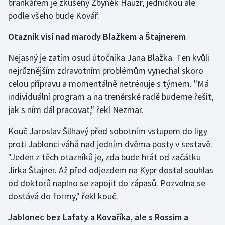
brankářem je zkušený Zbyněk Hauzr, jedničkou ale
podle všeho bude Kovář.
Otazník visí nad marody Blažkem a Štajnerem
Nejasný je zatím osud útočníka Jana Blažka. Ten kvůli
nejrůznějším zdravotním problémům vynechal skoro
celou přípravu a momentálně netrénuje s týmem. "Má
individuální program a na trenérské radě budeme řešit,
jak s ním dál pracovat," řekl Nezmar.
Kouč Jaroslav Šilhavý před sobotním vstupem do ligy
proti Jablonci váhá nad jedním dvěma posty v sestavě.
"Jeden z těch otazníků je, zda bude hrát od začátku
Jirka Štajner. Až před odjezdem na Kypr dostal souhlas
od doktorů naplno se zapojit do zápasů. Pozvolna se
dostává do formy," řekl kouč.
Jablonec bez Lafaty a Kovaříka, ale s Rossim a