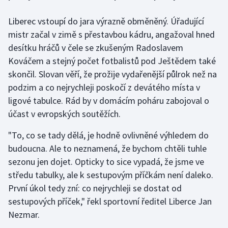
Liberec vstoupí do jara výrazně obměněný. Úřadující
Gymnastika
mistr začal v zimě s přestavbou kádru, angažoval hned
desítku hráčů v čele se zkušeným Radoslavem
Házená
Kováčem a stejný počet fotbalistů pod Ještědem také
Jezdectví
skončil. Slovan věří, že prožije vydařenější půlrok než na
podzim a co nejrychleji poskočí z devátého místa v
Judo
ligové tabulce. Rád by v domácím poháru zabojoval o
účast v evropských soutěžích.
Krasobruslení
"To, co se tady dělá, je hodně ovlivněné výhledem do
Lezení
budoucna. Ale to neznamená, že bychom chtěli tuhle
sezonu jen dojet. Opticky to sice vypadá, že jsme ve
Lyže a snowboard
středu tabulky, ale k sestupovým příčkám není daleko.
První úkol tedy zní: co nejrychleji se dostat od
Moderní pětiboj
sestupových příček," řekl sportovní ředitel Liberce Jan
Nezmar.
Motorsport