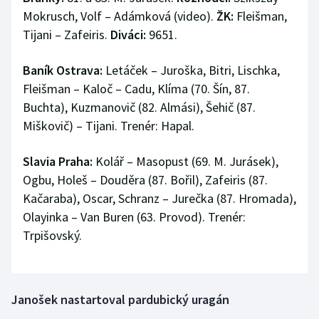
Mokrusch, Volf – Adámková (video).
ŽK:
Fleišman,
Olympijské hry
Tijani – Zafeiris.
Diváci:
9651.
Parasport
Baník Ostrava:
Letáček – Juroška, Bitri, Lischka,
Fleišman – Kaloč – Cadu, Klíma (70. Šín, 87.
Plavání
Buchta), Kuzmanovič (82. Almási), Šehič (87.
Plážový volejbal
Miškovič) – Tijani. Trenér: Hapal.
Ragby
Slavia Praha:
Kolář – Masopust (69. M. Jurásek),
Ogbu, Holeš – Douděra (87. Bořil), Zafeiris (87.
Rychlobruslení
Kačaraba), Oscar, Schranz – Jurečka (87. Hromada),
Olayinka – Van Buren (63. Provod). Trenér:
Rychlostní kanoistika
Trpišovský.
Short track
Sportovní střelba
Janošek nastartoval pardubický uragán