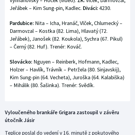
Vyhnanovský – Hocek (video).
ŽK:
Vlček, Darmovzal,
Jeřábek – Kim Sung-pin, Kadlec.
Diváci:
4230.
Pardubice:
Nita – Icha, Hranáč, Vlček, Chlumecký –
Darmovzal – Kostka (82. Lima), Hlavatý (72.
Jeřábek), Janošek (82. Koukola), Sychra (67. Pikul)
– Černý (82. Huf). Trenér: Kováč.
Slovácko:
Nguyen – Reinberk, Hofmann, Kadlec,
Holzer – Havlík, Trávník – Petržela (80. Sinjavskij),
Kim Sung-pin (64. Vecheta), Juroška (64. Kalabiška)
– Mihálik (80. Šašinka). Trenér: Svědík.
Vyloučeného brankáře Grigara zastoupil v závěru
útočník Jásir
Teplice poslal do vedení v 16. minutě z pokutového