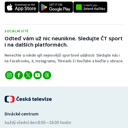
Stolní tenis
Triatlon
Veslování
SOCIÁLNÍ SÍTĚ
Odteď vám už nic neunikne. Sledujte ČT sport
i na dalších platformách.
Vodní slalom
Nenechte si nikde ujít nejnovější sportovní události. Sledujte nás i
Volejbal
na Facebooku, X, Instagramu, Threads či YouTube a buďte v obraze.
Ostatní
Divácké centrum
každý všední den:
8:00—16:00 hodin