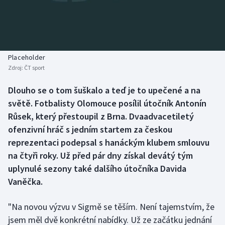
Baseball a softbal
Soutěže
Basketbal
Historické návraty
Biatlon
Aplikace ČT sport
Placeholder
Zdroj:
ČT sport
Boby a skeleton
AZ kvíz
Dlouho se o tom šuškalo a teď je to upečené a na
světě. Fotbalisty Olomouce posílil útočník Antonín
Box
Růsek, který přestoupil z Brna. Dvaadvacetiletý
Curling
ofenzivní hráč s jedním startem za českou
reprezentaci podepsal s hanáckým klubem smlouvu
Dostihy
na čtyři roky. Už před pár dny získal devátý tým
uplynulé sezony také dalšího útočníka Davida
Florbal
Vaněčka.
Futsal
"Na novou výzvu v Sigmě se těším. Není tajemstvím, že
jsem měl dvě konkrétní nabídky. Už ze začátku jednání
Golf