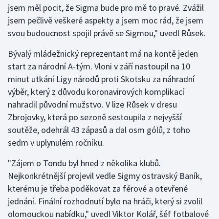
jsem měl pocit, že Sigma bude pro mě to pravé. Zvážil
jsem pečlivě veškeré aspekty a jsem moc rád, že jsem
Gymnastika
svou budoucnost spojil právě se Sigmou," uvedl Růsek.
Házená
Bývalý mládežnický reprezentant má na kontě jeden
start za národní A-tým. Vloni v září nastoupil na 10
Jezdectví
minut utkání Ligy národů proti Skotsku za náhradní
výběr, který z důvodu koronavirových komplikací
Judo
nahradil původní mužstvo. V lize Růsek v dresu
Zbrojovky, která po sezoně sestoupila z nejvyšší
Krasobruslení
soutěže, odehrál 43 zápasů a dal osm gólů, z toho
Lezení
sedm v uplynulém ročníku.
"Zájem o Tondu byl hned z několika klubů.
Lyže a snowboard
Nejkonkrétnější projevil vedle Sigmy ostravský Baník,
Moderní pětiboj
kterému je třeba poděkovat za férové a otevřené
jednání. Finální rozhodnutí bylo na hráči, který si zvolil
Motorsport
olomouckou nabídku," uvedl Viktor Kolář, šéf fotbalové