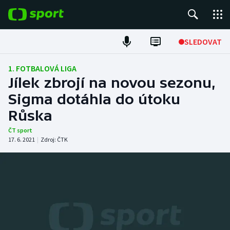
POPULÁRNÍ
SLEDOVAT
Fotbal
1. FOTBALOVÁ LIGA
Jílek zbrojí na novou sezonu,
Hokej
Sigma dotáhla do útoku
Růska
Tenis
ČT sport
Atletika
17. 6. 2021
|
Zdroj:
ČTK
Cyklistika
DALŠÍ SPORTY
Americký fotbal
NEPŘEHLÉDNĚTE