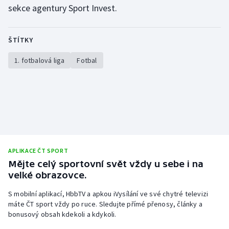
sekce agentury Sport Invest.
Olympijské hry
Parasport
ŠTÍTKY
1. fotbalová liga
Fotbal
Plavání
Plážový volejbal
Ragby
Rychlobruslení
APLIKACE ČT SPORT
Rychlostní kanoistika
Mějte celý sportovní svět vždy u sebe i na
velké obrazovce.
Short track
S mobilní aplikací, HbbTV a apkou iVysílání ve své chytré televizi
máte ČT sport vždy po ruce. Sledujte přímé přenosy, články a
Sportovní střelba
bonusový obsah kdekoli a kdykoli.