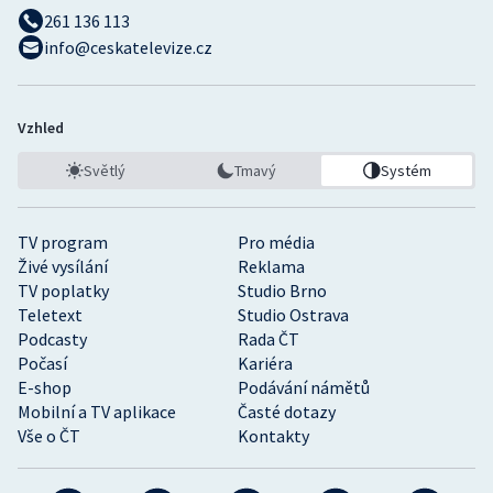
261 136 113
info@ceskatelevize.cz
Vzhled
Světlý
Tmavý
Systém
TV program
Pro média
Živé vysílání
Reklama
TV poplatky
Studio Brno
Teletext
Studio Ostrava
Podcasty
Rada ČT
Počasí
Kariéra
E-shop
Podávání námětů
Mobilní a TV aplikace
Časté dotazy
Vše o ČT
Kontakty