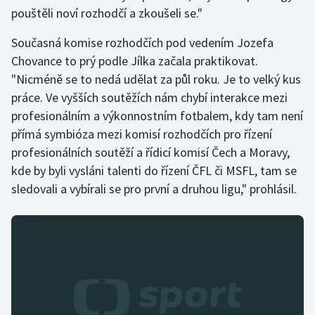
pouštěli noví rozhodčí a zkoušeli se."
Současná komise rozhodčích pod vedením Jozefa
Chovance to prý podle Jílka začala praktikovat.
"Nicméně se to nedá udělat za půl roku. Je to velký kus
práce. Ve vyšších soutěžích nám chybí interakce mezi
profesionálním a výkonnostním fotbalem, kdy tam není
přímá symbióza mezi komisí rozhodčích pro řízení
profesionálních soutěží a řídicí komisí Čech a Moravy,
kde by byli vysláni talenti do řízení ČFL či MSFL, tam se
sledovali a vybírali se pro první a druhou ligu," prohlásil.