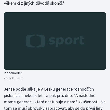
věkem či z jiných důvodů skončí."
Placeholder
Zdroj:
ČT sport
Jenže podle Jílka je v Česku generace rozhodčích
pískajících několik let - a pak prázdno. "A následně
máme generaci, která nastupuje a nemá zkušenosti. Na
tom se musí obrovsky zapracovat, aby se do první ligy