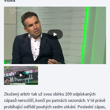
Videa
Olympijské hry
Parasport
Plavání
Plážový volejbal
Ragby
Rychlobruslení
Rychlostní kanoistika
Short track
Zkušený arbitr tak už svou sbírku 209 odpískaných
zápasů nerozšíří, končí po patnácti sezonách. V té právě
Sportovní střelba
probíhající odřídil pouhých sedm utkání. Poslední zápas,