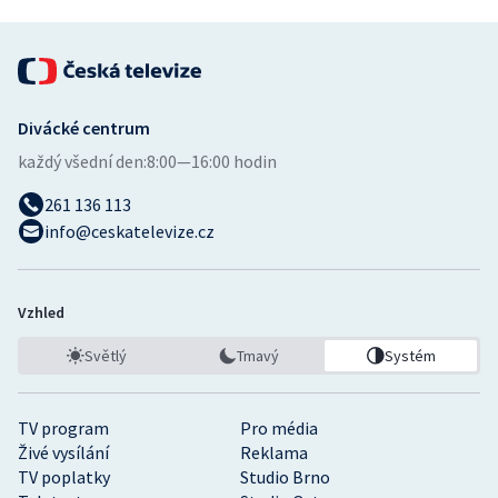
Divácké centrum
každý všední den:
8:00—16:00 hodin
261 136 113
info@ceskatelevize.cz
Vzhled
Světlý
Tmavý
Systém
TV program
Pro média
Živé vysílání
Reklama
TV poplatky
Studio Brno