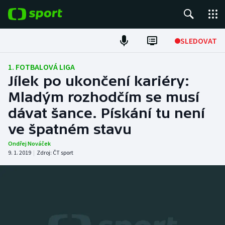
POPULÁRNÍ
SLEDOVAT
Fotbal
1. FOTBALOVÁ LIGA
Jílek po ukončení kariéry:
Hokej
Mladým rozhodčím se musí
dávat šance. Pískání tu není
Tenis
ve špatném stavu
Atletika
Ondřej Nováček
9. 1. 2019
|
Zdroj:
ČT sport
Cyklistika
DALŠÍ SPORTY
Americký fotbal
NEPŘEHLÉDNĚTE