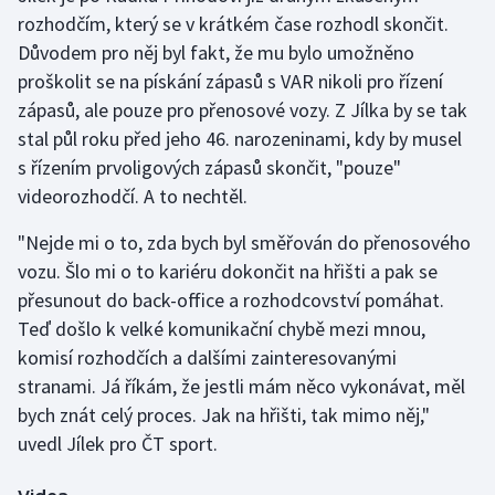
rozhodčím, který se v krátkém čase rozhodl skončit.
Důvodem pro něj byl fakt, že mu bylo umožněno
Gymnastika
proškolit se na pískání zápasů s VAR nikoli pro řízení
Házená
zápasů, ale pouze pro přenosové vozy. Z Jílka by se tak
stal půl roku před jeho 46. narozeninami, kdy by musel
Jezdectví
s řízením prvoligových zápasů skončit, "pouze"
videorozhodčí. A to nechtěl.
Judo
"Nejde mi o to, zda bych byl směřován do přenosového
Krasobruslení
vozu. Šlo mi o to kariéru dokončit na hřišti a pak se
přesunout do back-office a rozhodcovství pomáhat.
Lezení
Teď došlo k velké komunikační chybě mezi mnou,
komisí rozhodčích a dalšími zainteresovanými
Lyže a snowboard
stranami. Já říkám, že jestli mám něco vykonávat, měl
bych znát celý proces. Jak na hřišti, tak mimo něj,"
Moderní pětiboj
uvedl Jílek pro ČT sport.
Motorsport