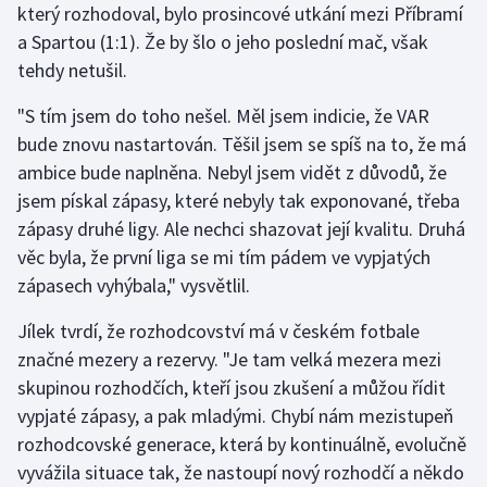
který rozhodoval, bylo prosincové utkání mezi Příbramí
Stolní tenis
a Spartou (1:1). Že by šlo o jeho poslední mač, však
Triatlon
tehdy netušil.
"S tím jsem do toho nešel. Měl jsem indicie, že VAR
Veslování
bude znovu nastartován. Těšil jsem se spíš na to, že má
ambice bude naplněna. Nebyl jsem vidět z důvodů, že
Vodní slalom
jsem pískal zápasy, které nebyly tak exponované, třeba
Volejbal
zápasy druhé ligy. Ale nechci shazovat její kvalitu. Druhá
věc byla, že první liga se mi tím pádem ve vypjatých
Ostatní
zápasech vyhýbala," vysvětlil.
Jílek tvrdí, že rozhodcovství má v českém fotbale
značné mezery a rezervy. "Je tam velká mezera mezi
skupinou rozhodčích, kteří jsou zkušení a můžou řídit
vypjaté zápasy, a pak mladými. Chybí nám mezistupeň
rozhodcovské generace, která by kontinuálně, evolučně
vyvážila situace tak, že nastoupí nový rozhodčí a někdo