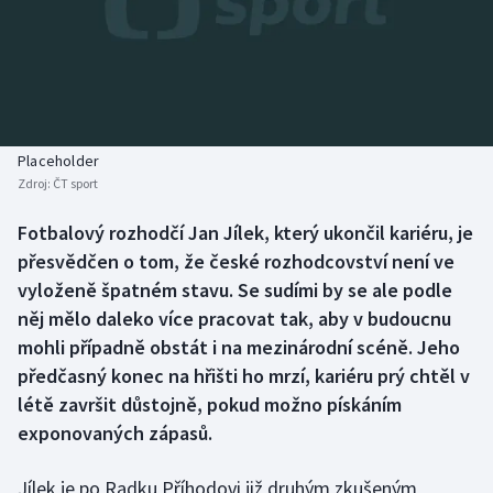
Baseball a softbal
Soutěže
Basketbal
Historické návraty
Biatlon
Aplikace ČT sport
Placeholder
Boby a skeleton
AZ kvíz
Zdroj:
ČT sport
Box
Fotbalový rozhodčí Jan Jílek, který ukončil kariéru, je
přesvědčen o tom, že české rozhodcovství není ve
Curling
vyloženě špatném stavu. Se sudími by se ale podle
něj mělo daleko více pracovat tak, aby v budoucnu
Dostihy
mohli případně obstát i na mezinárodní scéně. Jeho
předčasný konec na hřišti ho mrzí, kariéru prý chtěl v
Florbal
létě završit důstojně, pokud možno pískáním
exponovaných zápasů.
Futsal
Jílek je po Radku Příhodovi již druhým zkušeným
Golf