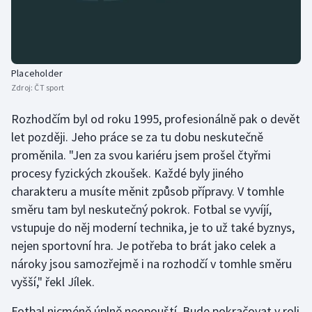
Placeholder
Zdroj:
ČT sport
Rozhodčím byl od roku 1995, profesionálně pak o devět
let později. Jeho práce se za tu dobu neskutečně
proměnila. "Jen za svou kariéru jsem prošel čtyřmi
procesy fyzických zkoušek. Každé byly jiného
charakteru a musíte měnit způsob přípravy. V tomhle
směru tam byl neskutečný pokrok. Fotbal se vyvíjí,
vstupuje do něj moderní technika, je to už také byznys,
nejen sportovní hra. Je potřeba to brát jako celek a
nároky jsou samozřejmě i na rozhodčí v tomhle směru
vyšší," řekl Jílek.
Fotbal nicméně úplně neopouští. Bude pokračovat v roli