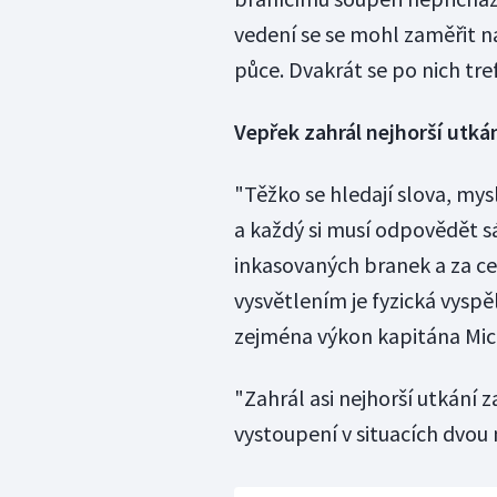
vedení se se mohl zaměřit na
půce. Dvakrát se po nich tre
Vepřek zahrál nejhorší utká
"Těžko se hledají slova, mys
a každý si musí odpovědět 
inkasovaných branek a za cel
vysvětlením je fyzická vyspě
zejména výkon kapitána Mic
"Zahrál asi nejhorší utkání 
vystoupení v situacích dvou