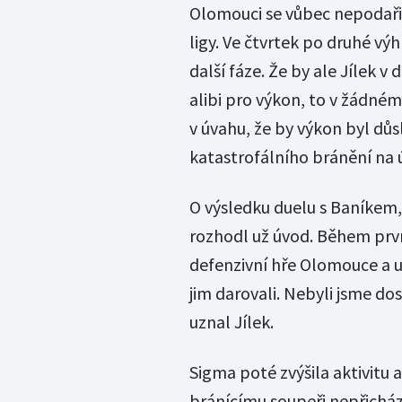
Olomouci se vůbec nepodaři
ligy. Ve čtvrtek po druhé vý
další fáze. Že by ale Jílek
alibi pro výkon, to v žádné
v úvahu, že by výkon byl důs
katastrofálního bránění na 
O výsledku duelu s Baníkem, 
rozhodl už úvod. Během první
defenzivní hře Olomouce a u
jim darovali. Nebyli jsme dost
uznal Jílek.
Sigma poté zvýšila aktivitu 
bránícímu soupeři nepřichá