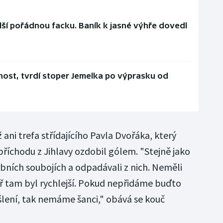
ší pořádnou facku. Baník k jasné výhře dovedl
ost, tvrdí stoper Jemelka po výprasku od
 ani trefa střídajícího Pavla Dvořáka, který
říchodu z Jihlavy ozdobil gólem. "Stejně jako
sobních soubojích a odpadávali z nich. Neměli
ř tam byl rychlejší. Pokud nepřidáme buďto
yšlení, tak nemáme šanci," obává se kouč