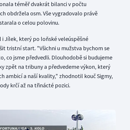
konala téměř dvakrát bilanci v počtu
ich obdržela osm. Vše vygradovalo právě
starala o celou polovinu.
i Jílek, který po loňské veleúspěšné
t tristní start. "Všichni u mužstva bychom se
to, co jsme předvedli. Dlouhodobě si budujeme
áky zpět na tribuny a předvedeme výkon, který
 ambicí a naší kvality," zhodnotil kouč Sigmy,
ody krčí až na třinácté pozici.