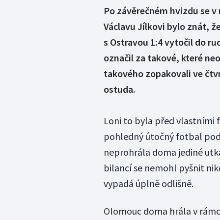
Po závěrečném hvizdu se v
Václavu Jílkovi bylo znát, 
s Ostravou 1:4 vytočil do r
označil za takové, které n
takového zopakovali ve čtvrt
ostuda.
Loni to byla před vlastními 
pohledný útočný fotbal pod
neprohrála doma jediné utk
bilancí se nemohl pyšnit nik
vypadá úplně odlišně.
Olomouc doma hrála v rámci 