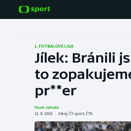
POPULÁRNÍ
DALŠÍ SPORTY
Fotbal
Americký fotbal
1. FOTBALOVÁ LIGA
Jílek: Bránili
Hokej
Baseball a softbal
to zopakujeme
Tenis
Basketbal
Atletika
pr**er
Biatlon
Cyklistika
Boby a skeleton
Pavel Jahoda
21. 8. 2018
|
Zdroj:
ČT sport
,
ČTK
Box