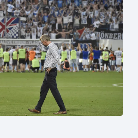
Moderní pětiboj
Triatlon
Motorsport
Veslování
Olympijské hry
Vodní slalom
Parasport
Volejbal
Plavání
Ostatní
Plážový volejbal