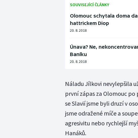
SOUVISEJÍCÍ ČLÁNKY
Olomouc schytala doma dal
hattrickem Diop
20. 8. 2018
Únava? Ne, nekoncentrovan
Baníku
20. 8. 2018
Náladu Jílkovi nevylepšila už
první zápas za Olomouc po p
se Slavií jsme byli druzí v o
jsme odražené míče a soupe
agresivitu nebo rychlejší m
Hanáků.