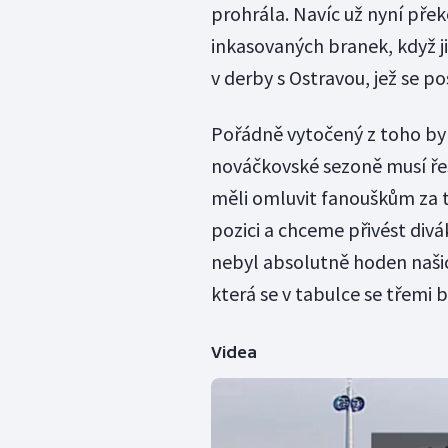
prohrála. Navíc už nyní pře
inkasovaných branek, když j
v derby s Ostravou, jež se po
Pořádně vytočený z toho byl 
nováčkovské sezoně musí řeši
měli omluvit fanouškům za 
pozici a chceme přivést div
nebyl absolutně hoden našich
která se v tabulce se třemi b
Videa