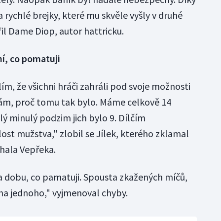
 rychlé brejky, které mu skvěle vyšly v druhé
fil Dame Diop, autor hattricku.
ní, co pomatuji
lím, že všichni hráči zahráli pod svoje možnosti
sám, proč tomu tak bylo. Máme celkově 14
ý minulý podzim jich bylo 9. Dílčím
lost mužstva," zlobil se Jílek, kterého zklamal
hala Vepřeka.
za dobu, co pamatuji. Spousta zkažených míčů,
 na jednoho," vyjmenoval chyby.