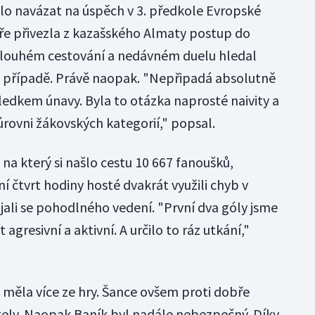
lo navázat na úspěch v 3. předkole Evropské
hře přivezla z kazašského Almaty postup do
 v dlouhém cestování a nedávném duelu hledal
m případě. Právě naopak. "Nepřipadá absolutně
ledkem únavy. Byla to otázka naprosté naivity a
úrovni žákovských kategorií," popsal.
na který si našlo cestu 10 667 fanoušků,
 čtvrt hodiny hosté dvakrát využili chyb v
jali se pohodlného vedení. "První dva góly jsme
 agresivní a aktivní. A určilo to ráz utkání,"
a měla více ze hry. Šance ovšem proti dobře
zely. Naopak Baník byl nadále nebezpečný. Díky