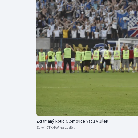
Curling
Dostihy
Florbal
Futsal
Golf
Gymnastika
Zklamaný kouč Olomouce Václav Jílek
Zdroj:
ČTK/Peřina Luděk