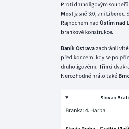
Proti druholigovým soupeř
Most
jasně 3:0, ani
Liberec
. 
Rajnochem nad
Ústím nad 
brankové konstrukce.
Baník Ostrava
zachránil vítěz
před koncem, kdy se po pří
druholigovému
Třinci
dvakrá
Nerozhodně hrálo také
Brn
Slovan Brati
Branka: 4. Harba.
Slavia Praha - Graffin Vlaš