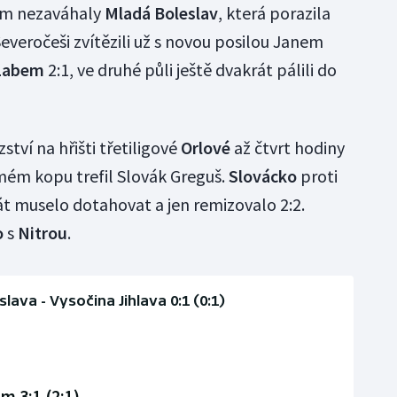
ům nezaváhaly
Mladá Boleslav
, která porazila
Severočeši zvítězili už s novou posilou Janem
Labem
2:1, ve druhé půli ještě dvakrát pálili do
ství na hřišti třetiligové
Orlové
až čtvrt hodiny
mém kopu trefil Slovák Greguš.
Slovácko
proti
t muselo dotahovat a jen remizovalo 2:2.
o
s
Nitrou
.
slava - Vysočina Jihlava 0:1 (0:1)
im 3:1 (2:1)