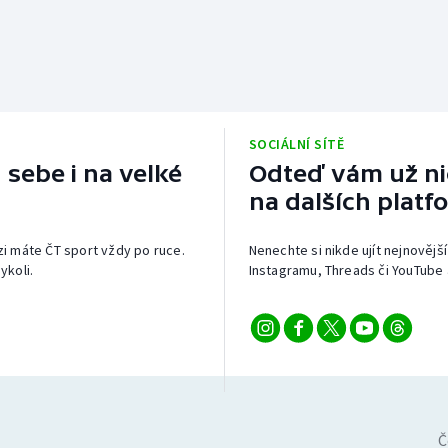
SOCIÁLNÍ SÍTĚ
 sebe i na velké
Odteď vám už nic
na dalších platf
izi máte ČT sport vždy po ruce.
Nenechte si nikde ujít nejnovější
ykoli.
Instagramu, Threads či YouTube 
Č