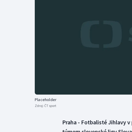
Curling
Dostihy
Florbal
Futsal
Golf
Gymnastika
Placeholder
Zdroj:
ČT sport
Praha - Fotbalisté Jihlavy 
týmem slovenské ligy Slova