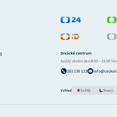
Divácké centrum
ů
každý všední den:
8:00—16:00 ho
261 136 113
info@ceskate
Vzhled
Světlý
Tmavý