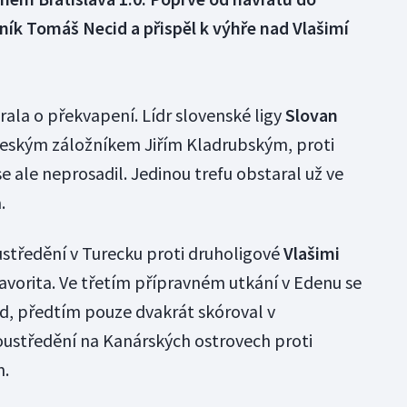
čník Tomáš Necid a přispěl k výhře nad Vlašimí
rala o překvapení. Lídr slovenské ligy
Slovan
s českým záložníkem Jiřím Kladrubským, proti
e ale neprosadil. Jedinou trefu obstaral už ve
.
středění v Turecku proti druholigové
Vlašimi
favorita. Ve třetím přípravném utkání v Edenu se
id, předtím pouze dvakrát skóroval v
oustředění na Kanárských ostrovech proti
.