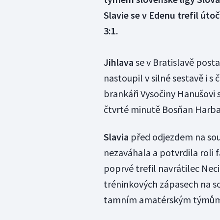
Slavie se v Edenu trefil úto
3:1.
Jihlava
se v Bratislavě posta
nastoupil v silné sestavě i 
brankáři Vysočiny Hanušovi s
čtvrté minutě Bosňan Harba
Slavia
před odjezdem na sou
nezaváhala a potvrdila roli 
poprvé trefil navrátilec Nec
tréninkových zápasech na s
tamním amatérským týmům