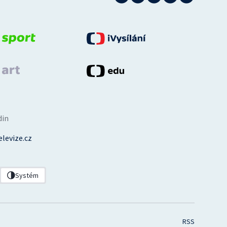
din
levize.cz
Systém
RSS