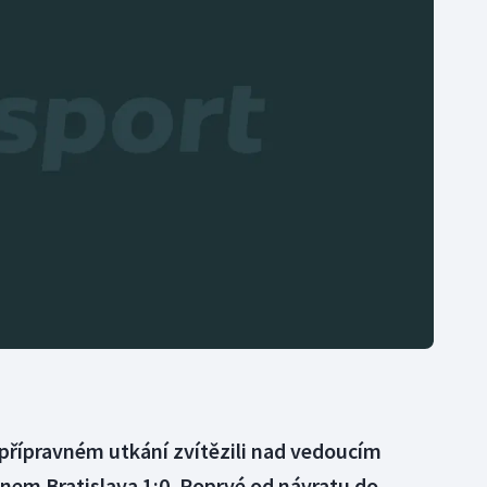
Moderní pětiboj
Triatlon
Motorsport
Veslování
Olympijské hry
Vodní slalom
Parasport
Volejbal
Plavání
Ostatní
Plážový volejbal
v přípravném utkání zvítězili nad vedoucím
nem Bratislava 1:0. Poprvé od návratu do