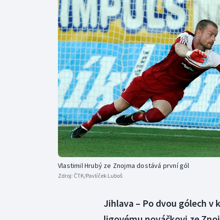
Curling
Dostihy
Florbal
Futsal
Golf
Gymnastika
Vlastimil Hrubý ze Znojma dostává první gól
Zdroj:
ČTK/Pavlíček Luboš
Jihlava – Po dvou gólech v 
ligovému nováčkovi ze Znojm