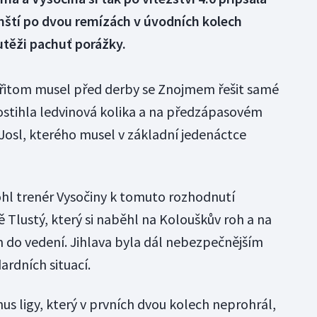
mští po dvou remízách v úvodních kolech
utěži pachuť porážky.
řitom musel před derby se Znojmem řešit samé
ostihla ledvinová kolika a na předzápasovém
 Josl, kterého musel v základní jedenáctce
ohl trenér Vysočiny k tomuto rozhodnutí
ě Tlustý, který si naběhl na Kolouškův roh a na
m do vedení. Jihlava byla dál nebezpečnějším
ardních situací.
 ligy, který v prvních dvou kolech neprohrál,