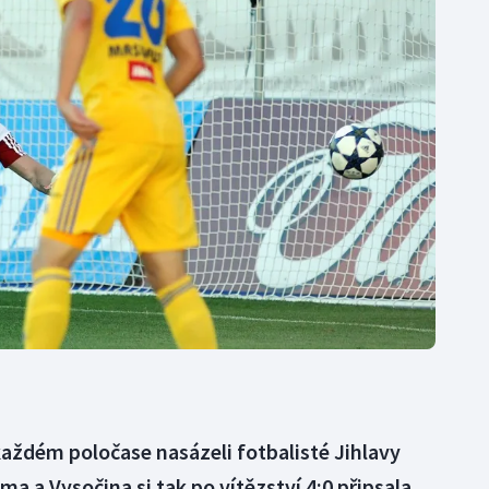
Moderní pětiboj
Triatlon
Motorsport
Veslování
Olympijské hry
Vodní slalom
Parasport
Volejbal
Plavání
Ostatní
Plážový volejbal
každém poločase nasázeli fotbalisté Jihlavy
a a Vysočina si tak po vítězství 4:0 připsala