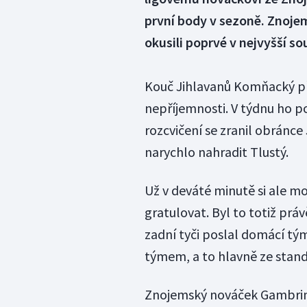
první body v sezoně. Znoje
okusili poprvé v nejvyšší so
Kouč Jihlavanů Komňacký p
nepříjemnosti. V týdnu ho p
rozcvičení se zranil obránce
narychlo nahradit Tlustý.
Už v deváté minutě si ale m
gratulovat. Byl to totiž práv
zadní tyči poslal domácí tý
týmem, a to hlavně ze stand
Znojemský nováček Gambrinus