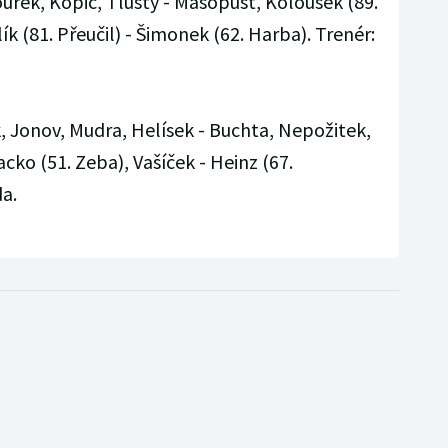
urek, Kopic, Tlustý - Masopust, Koloušek (89.
lík (81. Přeučil) - Šimonek (62. Harba). Trenér:
 Jonov, Mudra, Helísek - Buchta, Nepožitek,
cko (51. Zeba), Vašíček - Heinz (67.
da.