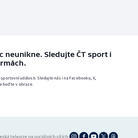
 neunikne. Sledujte ČT sport i
ormách.
 sportovní události. Sledujte nás i na Facebooku, X,
a buďte v obraze.
eská televize na sociálních sítích: