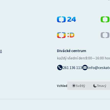
Divácké centrum
ů
každý všední den:
8:00—16:00 ho
261 136 113
info@ceskate
Vzhled
Světlý
Tmavý