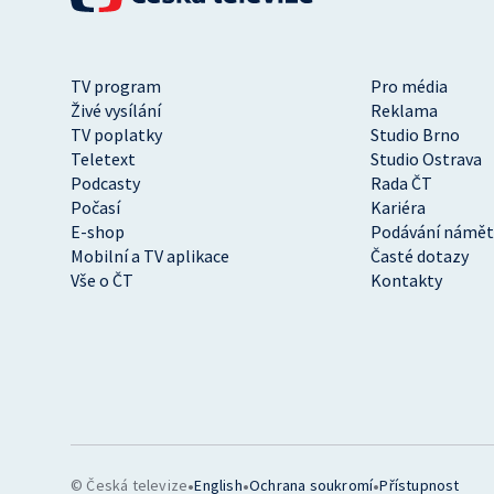
TV program
Pro média
Živé vysílání
Reklama
TV poplatky
Studio Brno
Teletext
Studio Ostrava
Podcasty
Rada ČT
Počasí
Kariéra
E-shop
Podávání námět
Mobilní a TV aplikace
Časté dotazy
Vše o ČT
Kontakty
•
•
•
© Česká televize
English
Ochrana soukromí
Přístupnost