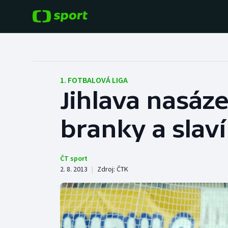
POPULÁRNÍ
DALŠÍ SPORTY
Fotbal
Americký fotbal
1. FOTBALOVÁ LIGA
Jihlava nasáze
Hokej
Baseball a softbal
branky a slaví
Tenis
Basketbal
Atletika
Biatlon
ČT sport
2. 8. 2013
|
Zdroj:
ČTK
Cyklistika
Boby a skeleton
Box