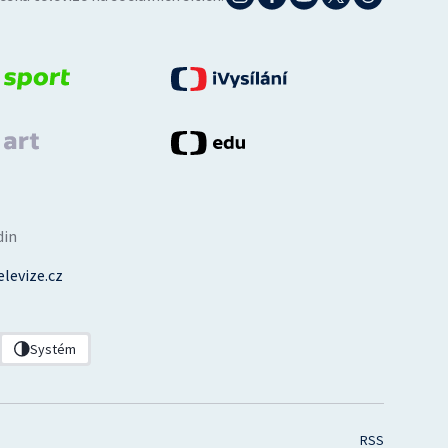
din
levize.cz
Systém
RSS