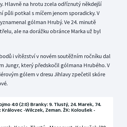
y. Hlavně na hrotu zcela odříznutý někdejší
ní půli potkal s míčem jenom sporadicky. V
 vyznamenal gólman Hrubý. Ve 24. minutě
třelu, ale na dorážku obránce Marka už byl
 bodů i vítězství v novém soutěžním ročníku dal
m Jungr, který předskočil gólmana Hrubého. V
érovým gólem v dresu Jihlavy zpečetil skóre
ové.
ojmo 4:0 (2:0) Branky: 9. Tlustý, 24. Marek, 74.
: Královec -Wilczek, Zeman. ŽK: Koloušek -