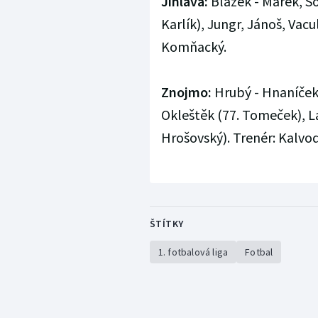
Jihlava:
Blažek - Marek, Šo
Karlík), Jungr, Jánoš, Vacu
Komňacký.
Znojmo:
Hrubý - Hnaníček,
Okleštěk (77. Tomeček), La
Hrošovský). Trenér: Kalvo
ŠTÍTKY
1. fotbalová liga
Fotbal