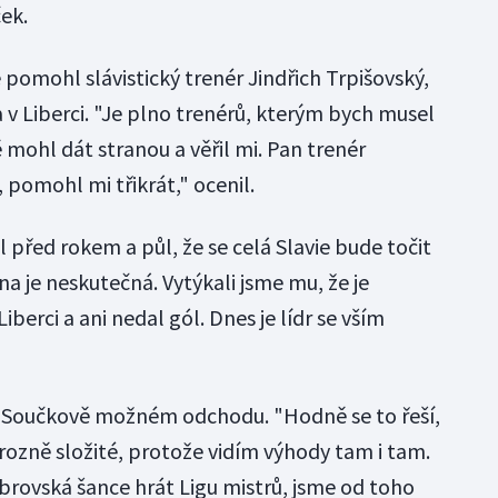
ek.
pomohl slávistický trenér Jindřich Trpišovský,
a v Liberci. "Je plno trenérů, kterým bych musel
mohl dát stranou a věřil mi. Pan trenér
, pomohl mi třikrát," ocenil.
l před rokem a půl, že se celá Slavie bude točit
je neskutečná. Vytýkali jsme mu, že je
iberci a ani nedal gól. Dnes je lídr se vším
 o Součkově možném odchodu. "Hodně se to řeší,
 hrozně složité, protože vidím výhody tam i tam.
 obrovská šance hrát Ligu mistrů, jsme od toho