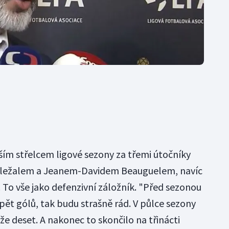
ším střelcem ligové sezony za třemi útočníky
ležalem a Jeanem-Davidem Beauguelem, navíc
cí. To vše jako defenzivní záložník. "Před sezonou
 pět gólů, tak budu strašně rád. V půlce sezony
, že deset. A nakonec to skončilo na třinácti