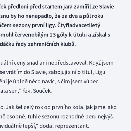
k předloni před startem jara zamířil ze Slavie
 snu by ho nenapadlo, že za dva a půl roku
čem sezony první ligy. Čtyřiadvacetiletý
mohl červenobílým 13 góly k titulu a získal s
edáčku řady zahraničních klubů.
duální ceny snad ani nepředstavoval. Když jsem
se vrátím do Slavie, zabojuji s ní o titul, Ligu
nění je úplně něco navíc, s čím jsem vůbec
la sen," řekl Souček.
o. Jak šel celý rok od prvního kola, jak jsme jako
mě osobně, tuhle sezonu rozhodně beru nejvýš.
ividuálně lepší," dodal reprezentant.