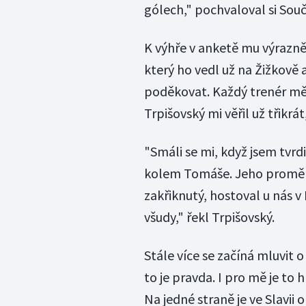
gólech," pochvaloval si Souč
K výhře v anketě mu výrazně 
který ho vedl už na Žižkově 
poděkovat. Každý trenér mě 
Trpišovský mi věřil už třikrát
"Smáli se mi, když jsem tvrdi
kolem Tomáše. Jeho proměna 
zakřiknutý, hostoval u nás v L
všudy," řekl Trpišovský.
Stále více se začíná mluvit
to je pravda. I pro mě je to
Na jedné straně je ve Slavii