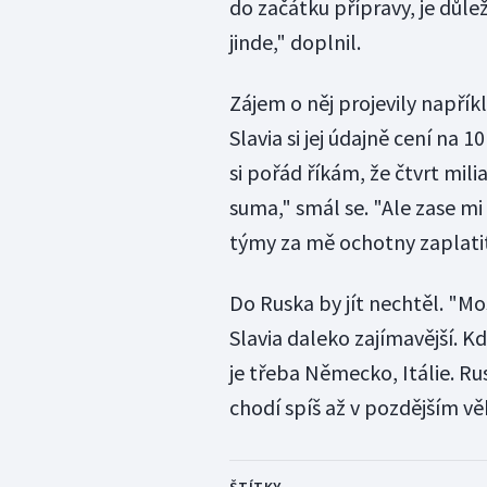
do začátku přípravy, je důlež
jinde," doplnil.
Zájem o něj projevily napří
Slavia si jej údajně cení na 1
si pořád říkám, že čtvrt mili
suma," smál se. "Ale zase mi
týmy za mě ochotny zaplatit
Do Ruska by jít nechtěl. "Mo
Slavia daleko zajímavější. Kdy
je třeba Německo, Itálie. R
chodí spíš až v pozdějším vě