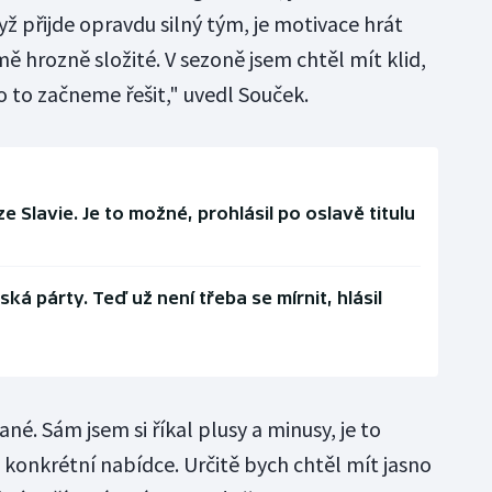
ž přijde opravdu silný tým, je motivace hrát
mě hrozně složité. V sezoně jsem chtěl mít klid,
o to začneme řešit," uvedl Souček.
 Slavie. Je to možné, prohlásil po oslavě titulu
ká párty. Teď už není třeba se mírnit, hlásil
né. Sám jsem si říkal plusy a minusy, je to
 konkrétní nabídce. Určitě bych chtěl mít jasno