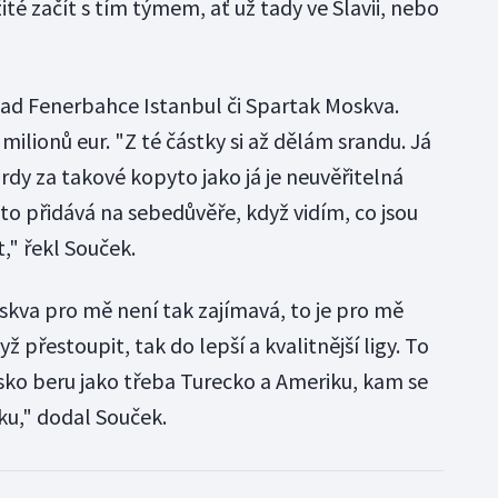
ité začít s tím týmem, ať už tady ve Slavii, nebo
klad Fenerbahce Istanbul či Spartak Moskva.
0 milionů eur. "Z té částky si až dělám srandu. Já
ardy za takové kopyto jako já je neuvěřitelná
 to přidává na sebedůvěře, když vidím, co jsou
," řekl Souček.
skva pro mě není tak zajímavá, to je pro mě
ž přestoupit, tak do lepší a kvalitnější ligy. To
usko beru jako třeba Turecko a Ameriku, kam se
ku," dodal Souček.