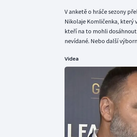
V anketě o hráče sezony pře
Nikolaje Komličenka, který v
kteří na to mohli dosáhnout. 
nevídané. Nebo další výborní
Videa