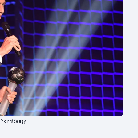
Moderní pětiboj
Triatlon
Motorsport
Veslování
Olympijské hry
Vodní slalom
Parasport
Volejbal
Plavání
Ostatní
Plážový volejbal
ího hráče ligy