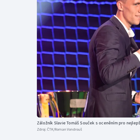
Curling
Dostihy
Florbal
Futsal
Golf
Gymnastika
Záložník Slavie Tomáš Souček s oceněním pro nejlepš
Zdroj:
ČTK/Roman Vondrouš