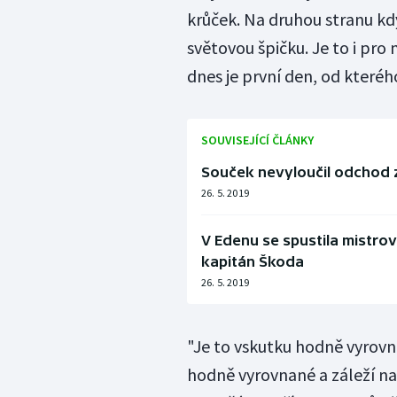
krůček. Na druhou stranu kdy
světovou špičku. Je to i pro 
dnes je první den, od kteréh
SOUVISEJÍCÍ ČLÁNKY
Souček nevyloučil odchod ze
26. 5. 2019
V Edenu se spustila mistrovs
kapitán Škoda
26. 5. 2019
"Je to vskutku hodně vyrovna
hodně vyrovnané a záleží na