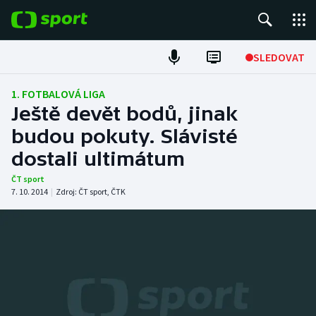
POPULÁRNÍ
SLEDOVAT
Fotbal
1. FOTBALOVÁ LIGA
Ještě devět bodů, jinak
Hokej
budou pokuty. Slávisté
dostali ultimátum
Tenis
ČT sport
Atletika
7. 10. 2014
|
Zdroj:
ČT sport
,
ČTK
Cyklistika
DALŠÍ SPORTY
Americký fotbal
NEPŘEHLÉDNĚTE