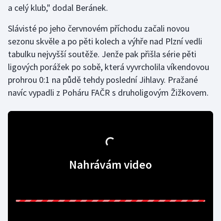
a celý klub," dodal Beránek.
Olympijské hry
Slávisté po jeho červnovém příchodu začali novou
Parasport
sezonu skvěle a po pěti kolech a výhře nad Plzní vedli
tabulku nejvyšší soutěže. Jenže pak přišla série pěti
Plavání
ligových porážek po sobě, která vyvrcholila víkendovou
prohrou 0:1 na půdě tehdy poslední Jihlavy. Pražané
Plážový volejbal
navíc vypadli z Poháru FAČR s druholigovým Žižkovem.
Ragby
Rychlobruslení
Rychlostní kanoistika
Nahrávám video
Short track
Sportovní střelba