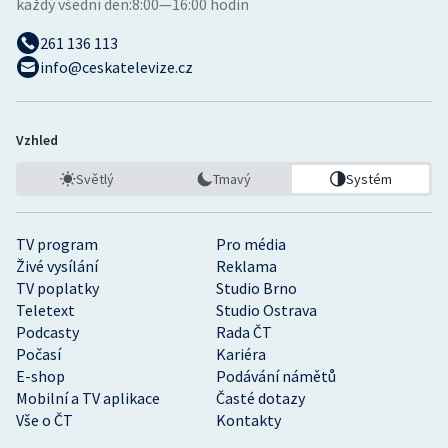
každý všední den:
8:00—16:00 hodin
261 136 113
info@ceskatelevize.cz
Vzhled
Světlý
Tmavý
Systém
TV program
Pro média
Živé vysílání
Reklama
TV poplatky
Studio Brno
Teletext
Studio Ostrava
Podcasty
Rada ČT
Počasí
Kariéra
E-shop
Podávání námětů
Mobilní a TV aplikace
Časté dotazy
Vše o ČT
Kontakty