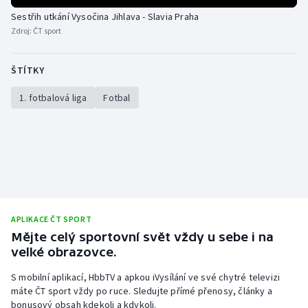
Stolní tenis
Sestřih utkání Vysočina Jihlava - Slavia Praha
Zdroj:
ČT sport
Triatlon
ŠTÍTKY
Veslování
1. fotbalová liga
Fotbal
Vodní slalom
Volejbal
Ostatní
APLIKACE ČT SPORT
Mějte celý sportovní svět vždy u sebe i na
velké obrazovce.
S mobilní aplikací, HbbTV a apkou iVysílání ve své chytré televizi
máte ČT sport vždy po ruce. Sledujte přímé přenosy, články a
bonusový obsah kdekoli a kdykoli.