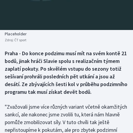
Baseball a softbal
Soutěže
Basketbal
Historické návraty
Biatlon
Aplikace ČT sport
Placeholder
Zdroj:
ČT sport
Boby a skeleton
AZ kvíz
Praha - Do konce podzimu musí mít na svém kontě 21
bodů, jinak hráči Slavie spolu s realizačním týmem
Box
zaplatí pokuty. Po skvělém vstupu do sezony totiž
Curling
sešívaní prohráli posledních pět utkání a jsou až
desátí. Ze zbývajících šesti kol v průběhu podzimního
Dostihy
programu tak musí získat devět bodů.
Florbal
"Zvažovali jsme více různých variant včetně okamžitých
sankcí, ale nakonec jsme zvolili tu, která nám hlavně
Futsal
pomůže zmobilizovat síly. V tuto chvíli tak ještě
nepřistoupíme k pokutám, ale pro zbytek podzimní
Golf