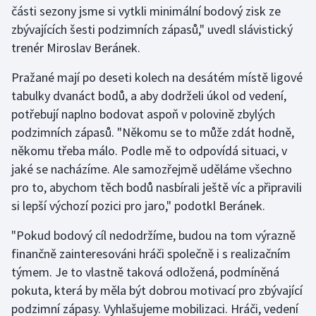
části sezony jsme si vytkli minimální bodový zisk ze
zbývajících šesti podzimních zápasů," uvedl slávistický
Gymnastika
trenér Miroslav Beránek.
Házená
Pražané mají po deseti kolech na desátém místě ligové
tabulky dvanáct bodů, a aby dodrželi úkol od vedení,
Jezdectví
potřebují naplno bodovat aspoň v polovině zbylých
podzimních zápasů. "Někomu se to může zdát hodně,
Judo
někomu třeba málo. Podle mě to odpovídá situaci, v
jaké se nacházíme. Ale samozřejmě uděláme všechno
Krasobruslení
pro to, abychom těch bodů nasbírali ještě víc a připravili
Lezení
si lepší výchozí pozici pro jaro," podotkl Beránek.
"Pokud bodový cíl nedodržíme, budou na tom výrazně
Lyže a snowboard
finančně zainteresováni hráči společně i s realizačním
Moderní pětiboj
týmem. Je to vlastně taková odložená, podmíněná
pokuta, která by měla být dobrou motivací pro zbývající
Motorsport
podzimní zápasy. Vyhlašujeme mobilizaci. Hráči, vedení