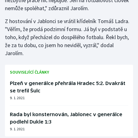
nezbytné práce nic nepůjde. Jen na fotbalovost člověk
nemůže spoléhat," zdůraznil Jarolím.
Z hostování v Jablonci se vrátil křídelník Tomáš Ladra.
"Věřím, že prodá podzimní formu. Já byl v podstatě u
toho, když přecházel do dospělého fotbalu. Řekl bych,
že za tu dobu, co jsem ho neviděl, vyzrál," dodal
Jarolím.
SOUVISEJÍCÍ ČLÁNKY
Plzeň v generálce přehrála Hradec 5:2. Dvakrát
se trefil Šulc
9. 1. 2021
Rada byl konsternován, Jablonec v generálce
podlehl Dukle 1:3
9. 1. 2021