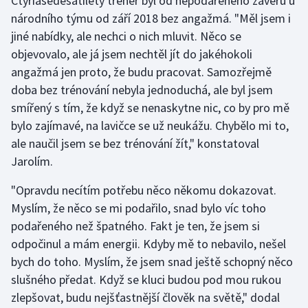
Čtyřiašedesátiletý trenér byl od nepodařeného závěru u
národního týmu od září 2018 bez angažmá. "Měl jsem i
jiné nabídky, ale nechci o nich mluvit. Něco se
objevovalo, ale já jsem nechtěl jít do jakéhokoli
angažmá jen proto, že budu pracovat. Samozřejmě
doba bez trénování nebyla jednoduchá, ale byl jsem
smířený s tím, že když se nenaskytne nic, co by pro mě
bylo zajímavé, na lavičce se už neukážu. Chybělo mi to,
ale naučil jsem se bez trénování žít," konstatoval
Jarolím.
"Opravdu necítím potřebu něco někomu dokazovat.
Myslím, že něco se mi podařilo, snad bylo víc toho
podařeného než špatného. Fakt je ten, že jsem si
odpočinul a mám energii. Kdyby mě to nebavilo, nešel
bych do toho. Myslím, že jsem snad ještě schopný něco
slušného předat. Když se kluci budou pod mou rukou
zlepšovat, budu nejšťastnější člověk na světě," dodal