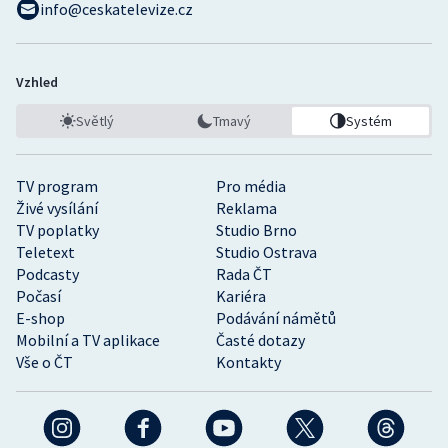
info@ceskatelevize.cz
Vzhled
Světlý
Tmavý
Systém
TV program
Pro média
Živé vysílání
Reklama
TV poplatky
Studio Brno
Teletext
Studio Ostrava
Podcasty
Rada ČT
Počasí
Kariéra
E-shop
Podávání námětů
Mobilní a TV aplikace
Časté dotazy
Vše o ČT
Kontakty