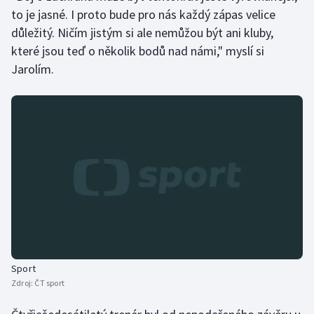
Stolní tenis
to je jasné. I proto bude pro nás každý zápas velice
důležitý. Ničím jistým si ale nemůžou být ani kluby,
Triatlon
které jsou teď o několik bodů nad námi," myslí si
Jarolím.
Veslování
Vodní slalom
Volejbal
Ostatní
Sport
Zdroj:
ČT sport