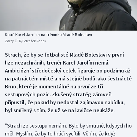
Baseball a softbal
Soutěže
Basketbal
Historické návraty
Biatlon
Aplikace ČT sport
Kouč Karel Jarolím na tréninku Mladé Boleslavi
Zdroj:
ČTK/Petrášek Radek
Boby a skeleton
AZ kvíz
Strach, že by se fotbalisté Mladé Boleslavi v první
lize nezachránili, trenér Karel Jarolím nemá.
Box
Ambiciózní středočeský celek figuruje po podzimu až
Curling
na patnáctém místě a má stejně bodů jako šestnácté
Brno, které je momentálně na první ze tří
Dostihy
sestupových pozic. Zkušený stratég zároveň
připustil, že pokud by nedostal zajímavou nabídku,
Florbal
byl smířený s tím, že už se na lavičce neukáže.
Futsal
"Strach ze sestupu nemám. Bylo by smutné, kdybych ho
měl. Myslím, že by to hráči vycítili. Věřím, že když
Golf