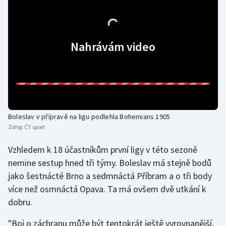
Olympijské hry
Parasport
Nahrávám video
Plavání
Plážový volejbal
Ragby
Boleslav v přípravě na ligu podlehla Bohemians 1905
Zdroj:
ČT sport
Rychlobruslení
Vzhledem k 18 účastníkům první ligy v této sezoně
Rychlostní kanoistika
nemine sestup hned tři týmy. Boleslav má stejně bodů
jako šestnácté Brno a sedmnáctá Příbram a o tři body
Short track
více než osmnáctá Opava. Ta má ovšem dvě utkání k
dobru.
Sportovní střelba
"Boj o záchranu může být tentokrát ještě vyrovnanější,