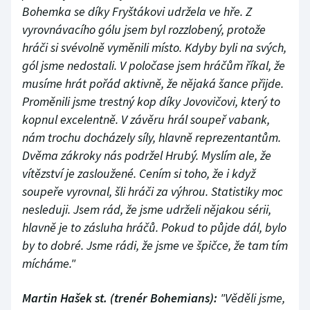
Bohemka se díky Fryštákovi udržela ve hře. Z
vyrovnávacího gólu jsem byl rozzlobený, protože
hráči si svévolně vyměnili místo. Kdyby byli na svých,
gól jsme nedostali. V poločase jsem hráčům říkal, že
musíme hrát pořád aktivně, že nějaká šance přijde.
Proměnili jsme trestný kop díky Jovovičovi, který to
kopnul excelentně. V závěru hrál soupeř vabank,
nám trochu docházely síly, hlavně reprezentantům.
Dvěma zákroky nás podržel Hrubý. Myslím ale, že
vítězství je zasloužené. Cením si toho, že i když
soupeře vyrovnal, šli hráči za výhrou. Statistiky moc
nesleduji. Jsem rád, že jsme udrželi nějakou sérii,
hlavně je to zásluha hráčů. Pokud to půjde dál, bylo
by to dobré. Jsme rádi, že jsme ve špičce, že tam tím
mícháme."
Martin Hašek st. (trenér Bohemians):
"Věděli jsme,