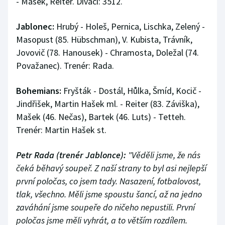
- Mašek, Reiter. Diváci: 3512.
Jablonec:
Hrubý - Holeš, Pernica, Lischka, Zelený -
Masopust (85. Hübschman), V. Kubista, Trávník,
Jovovič (78. Hanousek) - Chramosta, Doležal (74.
Považanec). Trenér: Rada.
Bohemians:
Fryšták - Dostál, Hůlka, Šmíd, Kocič -
Jindřišek, Martin Hašek ml. - Reiter (83. Záviška),
Mašek (46. Nečas), Bartek (46. Luts) - Tetteh.
Trenér: Martin Hašek st.
Petr Rada (trenér Jablonce):
"Věděli jsme, že nás
čeká běhavý soupeř. Z naší strany to byl asi nejlepší
první poločas, co jsem tady. Nasazení, fotbalovost,
tlak, všechno. Měli jsme spoustu šancí, až na jedno
zaváhání jsme soupeře do ničeho nepustili. První
poločas jsme měli vyhrát, a to větším rozdílem.