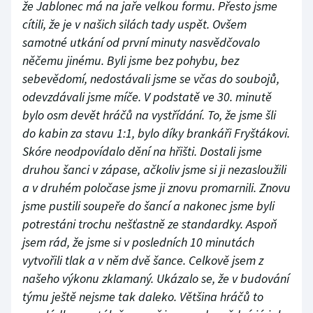
že Jablonec má na jaře velkou formu. Přesto jsme
cítili, že je v našich silách tady uspět. Ovšem
samotné utkání od první minuty nasvědčovalo
něčemu jinému. Byli jsme bez pohybu, bez
sebevědomí, nedostávali jsme se včas do soubojů,
odevzdávali jsme míče. V podstatě ve 30. minutě
bylo osm devět hráčů na vystřídání. To, že jsme šli
do kabin za stavu 1:1, bylo díky brankáři Fryštákovi.
Skóre neodpovídalo dění na hřišti. Dostali jsme
druhou šanci v zápase, ačkoliv jsme si ji nezasloužili
a v druhém poločase jsme ji znovu promarnili. Znovu
jsme pustili soupeře do šancí a nakonec jsme byli
potrestáni trochu nešťastně ze standardky. Aspoň
jsem rád, že jsme si v posledních 10 minutách
vytvořili tlak a v něm dvě šance. Celkově jsem z
našeho výkonu zklamaný. Ukázalo se, že v budování
týmu ještě nejsme tak daleko. Většina hráčů to