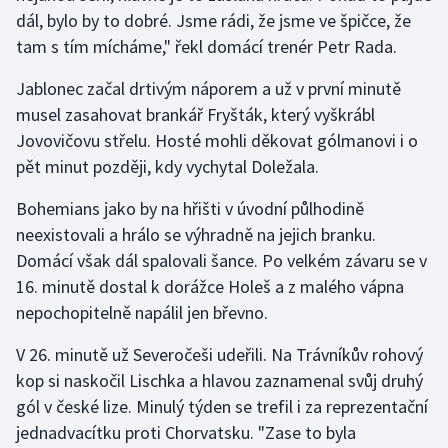
dál, bylo by to dobré. Jsme rádi, že jsme ve špičce, že
tam s tím mícháme," řekl domácí trenér Petr Rada.
Gymnastika
Jablonec začal drtivým náporem a už v první minutě
Házená
musel zasahovat brankář Fryšták, který vyškrábl
Jovovičovu střelu. Hosté mohli děkovat gólmanovi i o
Jezdectví
pět minut později, kdy vychytal Doležala.
Judo
Bohemians jako by na hřišti v úvodní půlhodině
neexistovali a hrálo se výhradně na jejich branku.
Krasobruslení
Domácí však dál spalovali šance. Po velkém závaru se v
16. minutě dostal k dorážce Holeš a z malého vápna
Lezení
nepochopitelně napálil jen břevno.
Lyže a snowboard
V 26. minutě už Severočeši udeřili. Na Trávníkův rohový
kop si naskočil Lischka a hlavou zaznamenal svůj druhý
Moderní pětiboj
gól v české lize. Minulý týden se trefil i za reprezentační
Motorsport
jednadvacítku proti Chorvatsku. "Zase to byla