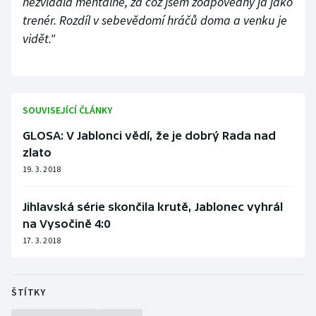
nezvládla mentálně, za což jsem zodpovědný já jako
trenér. Rozdíl v sebevědomí hráčů doma a venku je
vidět."
SOUVISEJÍCÍ ČLÁNKY
GLOSA: V Jablonci vědí, že je dobrý Rada nad
zlato
19. 3. 2018
Jihlavská série skončila krutě, Jablonec vyhrál
na Vysočině 4:0
17. 3. 2018
ŠTÍTKY