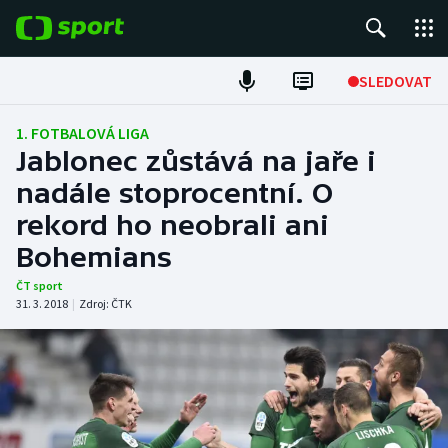
POPULÁRNÍ
SLEDOVAT
Fotbal
1. FOTBALOVÁ LIGA
Jablonec zůstává na jaře i
Hokej
nadále stoprocentní. O
rekord ho neobrali ani
Tenis
Bohemians
Atletika
ČT sport
31. 3. 2018
|
Zdroj:
ČTK
Cyklistika
DALŠÍ SPORTY
Americký fotbal
NEPŘEHLÉDNĚTE