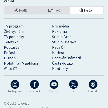
Vzhled
Světlý
Tmavý
Systém
TV program
Pro média
Živé vysílání
Reklama
TV poplatky
Studio Brno
Teletext
Studio Ostrava
Podcasty
Rada ČT
Počasí
Kariéra
E-shop
Podávání námětů
Mobilní a TV aplikace
Časté dotazy
Vše o ČT
Kontakty
Instagram
Facebook
YouTube
X
Threads
© Česká televize