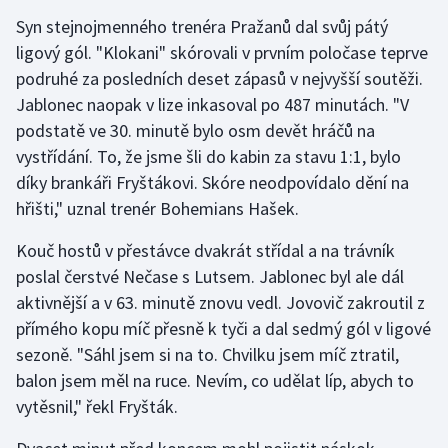
Stolní tenis
Syn stejnojmenného trenéra Pražanů dal svůj pátý
ligový gól. "Klokani" skórovali v prvním poločase teprve
Triatlon
podruhé za posledních deset zápasů v nejvyšší soutěži.
Jablonec naopak v lize inkasoval po 487 minutách. "V
Veslování
podstatě ve 30. minutě bylo osm devět hráčů na
vystřídání. To, že jsme šli do kabin za stavu 1:1, bylo
Vodní slalom
díky brankáři Fryštákovi. Skóre neodpovídalo dění na
Volejbal
hřišti," uznal trenér Bohemians Hašek.
Kouč hostů v přestávce dvakrát střídal a na trávník
Ostatní
poslal čerstvé Nečase s Lutsem. Jablonec byl ale dál
aktivnější a v 63. minutě znovu vedl. Jovovič zakroutil z
přímého kopu míč přesně k tyči a dal sedmý gól v ligové
sezoně. "Sáhl jsem si na to. Chvilku jsem míč ztratil,
balon jsem měl na ruce. Nevím, co udělat líp, abych to
vytěsnil," řekl Fryšták.