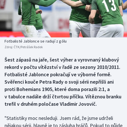
Baseball a softbal
Soutěže
Basketbal
Historické návraty
Biatlon
Aplikace ČT sport
Fotbalisté Jablonce se radují z gólu
Boby a skeleton
AZ kvíz
Zdroj:
ČTK/Petrášek Radek
Box
Šest zápasů na jaře, šest výher a vyrovnaný klubový
rekord v počtu vítězství v řadě ze sezony 2010/2011.
Curling
Fotbalisté Jablonce pokračují ve výborné formě.
Svěřenci kouče Petra Rady o svoji sérii nepřišli ani
Dostihy
proti Bohemians 1905, které doma porazili 2:1, a
v tabulce nadále drží čtvrtou příčku. Vítěznou branku
Florbal
trefil v druhém poločase Vladimir Jovovič.
Futsal
"Statistiky moc nesleduji. Jsem rád, že jsme udrželi
nějakou sérii, hlavně je to zásluha hráčů. Pokud to půjde
Golf