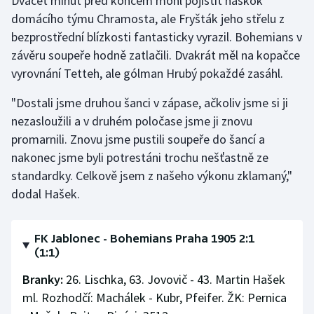
Dvacet minut před koncem mohl pojistit náskok
domácího týmu Chramosta, ale Fryšták jeho střelu z
bezprostřední blízkosti fantasticky vyrazil. Bohemians v
závěru soupeře hodně zatlačili. Dvakrát měl na kopačce
vyrovnání Tetteh, ale gólman Hrubý pokaždé zasáhl.
"Dostali jsme druhou šanci v zápase, ačkoliv jsme si ji
nezasloužili a v druhém poločase jsme ji znovu
promarnili. Znovu jsme pustili soupeře do šancí a
nakonec jsme byli potrestáni trochu nešťastně ze
standardky. Celkově jsem z našeho výkonu zklamaný,"
dodal Hašek.
FK Jablonec - Bohemians Praha 1905 2:1
(1:1)
Branky:
26. Lischka, 63. Jovovič - 43. Martin Hašek
ml. Rozhodčí: Machálek - Kubr, Pfeifer. ŽK: Pernica