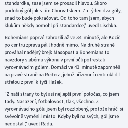
standardka, zase jsem se prosadil hlavou. Skoro
Olympijské hry
podobný gól jak s tím Chorvatskem. Za týden dva góly,
snad to bude pokračovat. Od toho tam jsem, abych
Parasport
klukům někdy pomohl při standardce," uvedl Lischka.
Plavání
Bohemians poprvé zahrozili až ve 34. minutě, ale Kocič
po centru zprava pálil hodně mimo. Na druhé straně
Plážový volejbal
prováhal nadějný brejk Masopust a Bohemians to
navzdory slabému výkonu v první půli potrestali
Ragby
vyrovnávacím gólem. Domácí ve 43. minutě zapomněli
na pravé straně na Reitera, jehož přízemní centr uklidil
Rychlobruslení
střelou z první k tyči Hašek.
Rychlostní kanoistika
"Z naší strany to byl asi nejlepší první poločas, co jsem
tady. Nasazení, fotbalovost, tlak, všechno. Z
Short track
vyrovnávacího gólu jsem byl rozzlobený, protože hráči si
svévolně vyměnili místo. Kdyby byli na svých, gól jsme
Sportovní střelba
nedostali," uvedl Rada.