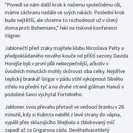
"Povedl se nám další krok k našemu společnému cíli,
máme záchranu nadále ve svých rukách. Poslední krok
Gymnastika
bude nejtěžší, ale chceme to rozhodnout už v úterý
doma proti Bohemians," řekl na tiskové konferenci
Házená
Vágner.
Jezdectví
Jablonečtí před zraky majitele klubu Miroslava Pelty a
předpokládaného nového kouče od příští sezony Davida
Judo
Horejše byli v první půli nebezpečnější, ačkoliv v
úvodních minutách mohly skórovat oba celky. Nejdříve
Krasobruslení
teplický brankář Grigar v pádu stihl vykopnout Silného
Lezení
střelu na přední tyč a na druhé straně gólman Hanuš v
podobné šanci vychytal Fortelného.
Lyže a snowboard
Jablonec svou převahu přetavil ve vedoucí branku v 28.
Moderní pětiboj
minutě, kdy si Kubista naběhl z levé strany do vápna,
vypálil přes skluzujícího Shejbala a zblokovaný míč
Motorsport
zapadl až za Grigarova záda. Devětadvacetiletý