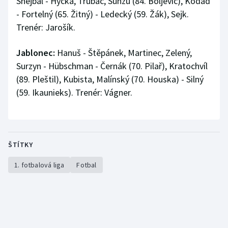
Shejbal - Hyčka, Trubač, Sunzu (84. Boljevič), Kodad
- Fortelný (65. Žitný) - Ledecký (59. Žák), Sejk.
Trenér: Jarošík.
Jablonec:
Hanuš - Štěpánek, Martinec, Zelený,
Surzyn - Hübschman - Černák (70. Pilař), Kratochvíl
(89. Pleštil), Kubista, Malínský (70. Houska) - Silný
(59. Ikaunieks). Trenér: Vágner.
ŠTÍTKY
1. fotbalová liga
Fotbal