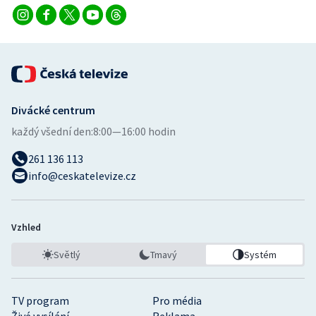
Divácké centrum
každý všední den:
8:00—16:00 hodin
261 136 113
info@ceskatelevize.cz
Vzhled
Světlý
Tmavý
Systém
TV program
Pro média
Živé vysílání
Reklama