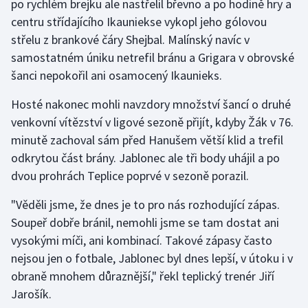
po rychlém brejku ale nastřelil břevno a po hodině hry a
Stolní tenis
centru střídajícího Ikauniekse vykopl jeho gólovou
střelu z brankové čáry Shejbal. Malínský navíc v
Triatlon
samostatném úniku netrefil bránu a Grigara v obrovské
šanci nepokořil ani osamocený Ikaunieks.
Veslování
Hosté nakonec mohli navzdory množství šancí o druhé
Vodní slalom
venkovní vítězství v ligové sezoně přijít, kdyby Žák v 76.
minutě zachoval sám před Hanušem větší klid a trefil
Volejbal
odkrytou část brány. Jablonec ale tři body uhájil a po
dvou prohrách Teplice poprvé v sezoně porazil.
Ostatní
"Věděli jsme, že dnes je to pro nás rozhodující zápas.
Soupeř dobře bránil, nemohli jsme se tam dostat ani
vysokými míči, ani kombinací. Takové zápasy často
nejsou jen o fotbale, Jablonec byl dnes lepší, v útoku i v
obraně mnohem důraznější," řekl teplický trenér Jiří
Jarošík.