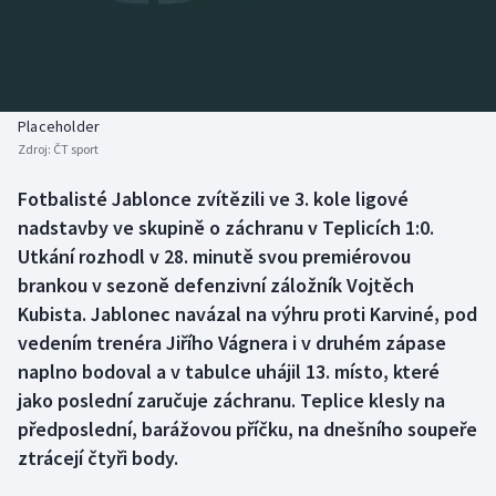
Baseball a softbal
Soutěže
Basketbal
Historické návraty
Biatlon
Aplikace ČT sport
Placeholder
Zdroj:
ČT sport
Boby a skeleton
AZ kvíz
Fotbalisté Jablonce zvítězili ve 3. kole ligové
nadstavby ve skupině o záchranu v Teplicích 1:0.
Box
Utkání rozhodl v 28. minutě svou premiérovou
Curling
brankou v sezoně defenzivní záložník Vojtěch
Kubista. Jablonec navázal na výhru proti Karviné, pod
Dostihy
vedením trenéra Jiřího Vágnera i v druhém zápase
naplno bodoval a v tabulce uhájil 13. místo, které
Florbal
jako poslední zaručuje záchranu. Teplice klesly na
předposlední, barážovou příčku, na dnešního soupeře
Futsal
ztrácejí čtyři body.
Golf