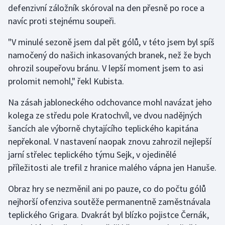
defenzivní záložník skóroval na den přesně po roce a
Olympijské hry
navíc proti stejnému soupeři.
Parasport
"V minulé sezoně jsem dal pět gólů, v této jsem byl spíš
namočený do našich inkasovaných branek, než že bych
Plavání
ohrozil soupeřovu bránu. V lepší moment jsem to asi
prolomit nemohl," řekl Kubista.
Plážový volejbal
Na zásah jabloneckého odchovance mohl navázat jeho
Ragby
kolega ze středu pole Kratochvíl, ve dvou nadějných
šancích ale výborně chytajícího teplického kapitána
Rychlobruslení
nepřekonal. V nastavení naopak znovu zahrozil nejlepší
jarní střelec teplického týmu Sejk, v ojedinělé
Rychlostní kanoistika
příležitosti ale trefil z hranice malého vápna jen Hanuše.
Short track
Obraz hry se nezměnil ani po pauze, co do počtu gólů
nejhorší ofenziva soutěže permanentně zaměstnávala
Sportovní střelba
teplického Grigara. Dvakrát byl blízko pojistce Černák,