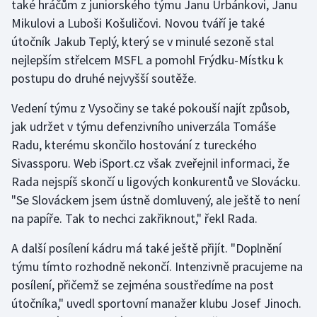
také hráčům z juniorského týmu Janu Urbánkovi, Janu
Mikulovi a Luboši Košuličovi. Novou tváří je také
útočník Jakub Teplý, který se v minulé sezoně stal
nejlepším střelcem MSFL a pomohl Frýdku-Místku k
postupu do druhé nejvyšší soutěže.
Vedení týmu z Vysočiny se také pokouší najít způsob,
jak udržet v týmu defenzivního univerzála Tomáše
Radu, kterému skončilo hostování z tureckého
Sivassporu. Web iSport.cz však zveřejnil informaci, že
Rada nejspíš skončí u ligových konkurentů ve Slovácku.
"Se Slováckem jsem ústně domluvený, ale ještě to není
na papíře. Tak to nechci zakřiknout," řekl Rada.
A další posílení kádru má také ještě přijít. "Doplnění
týmu tímto rozhodně nekončí. Intenzivně pracujeme na
posílení, přičemž se zejména soustředíme na post
útočníka," uvedl sportovní manažer klubu Josef Jinoch.