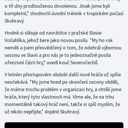
Stolní tenis
o tři dny prodlouženou dovolenou. Jinak jsme byli
kompletní," zhodnotil úvodní trénink v tropickém počasí
Triatlon
Skuhravý.
Veslování
Hodně si slibuje od navrátilce z pražské Slavie
Vošahlíka, jehož bere jako novou posilu. "My ho rok
Vodní slalom
neměli a jsem přesvědčený o tom, že odehrál výbornou
sezonu ve Slavii a pro nás je to jednoznačně posila
Volejbal
ofenzivní části hry," uvedl kouč Severočechů.
Ostatní
V letním přestupovém období další nové hráče už spíše
neočekává. "My jsme hned po skončení sezony věděli,
že máme trochu problém v organizaci hry, a chtěli jsme
hráče, který tyto vlastnosti má. Víme ale, že na trhu
momentálně takový hráč není, takže si spíš myslím, že
už nikdo nepřijde," doplnil Skuhravý.