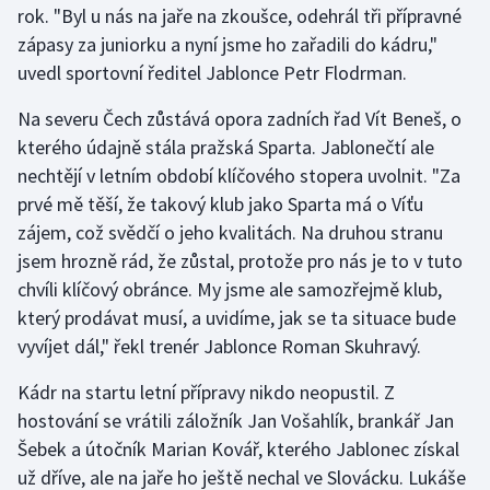
rok. "Byl u nás na jaře na zkoušce, odehrál tři přípravné
zápasy za juniorku a nyní jsme ho zařadili do kádru,"
Gymnastika
uvedl sportovní ředitel Jablonce Petr Flodrman.
Házená
Na severu Čech zůstává opora zadních řad Vít Beneš, o
kterého údajně stála pražská Sparta. Jablonečtí ale
Jezdectví
nechtějí v letním období klíčového stopera uvolnit. "Za
prvé mě těší, že takový klub jako Sparta má o Víťu
Judo
zájem, což svědčí o jeho kvalitách. Na druhou stranu
jsem hrozně rád, že zůstal, protože pro nás je to v tuto
Krasobruslení
chvíli klíčový obránce. My jsme ale samozřejmě klub,
Lezení
který prodávat musí, a uvidíme, jak se ta situace bude
vyvíjet dál," řekl trenér Jablonce Roman Skuhravý.
Lyže a snowboard
Kádr na startu letní přípravy nikdo neopustil. Z
Moderní pětiboj
hostování se vrátili záložník Jan Vošahlík, brankář Jan
Šebek a útočník Marian Kovář, kterého Jablonec získal
Motorsport
už dříve, ale na jaře ho ještě nechal ve Slovácku. Lukáše