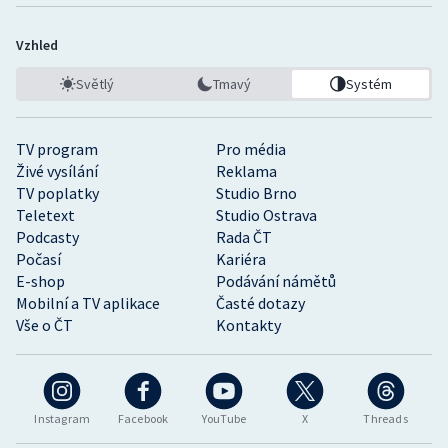
Vzhled
Světlý
Tmavý
Systém
TV program
Pro média
Živé vysílání
Reklama
TV poplatky
Studio Brno
Teletext
Studio Ostrava
Podcasty
Rada ČT
Počasí
Kariéra
E-shop
Podávání námětů
Mobilní a TV aplikace
Časté dotazy
Vše o ČT
Kontakty
Instagram
Facebook
YouTube
X
Threads