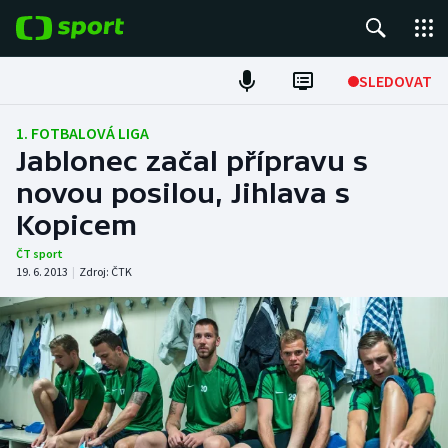
POPULÁRNÍ
SLEDOVAT
Fotbal
1. FOTBALOVÁ LIGA
Jablonec začal přípravu s
Hokej
novou posilou, Jihlava s
Kopicem
Tenis
ČT sport
Atletika
19. 6. 2013
|
Zdroj:
ČTK
Cyklistika
DALŠÍ SPORTY
Americký fotbal
NEPŘEHLÉDNĚTE