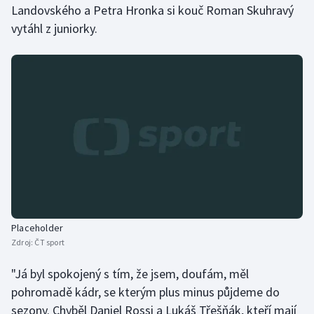
Landovského a Petra Hronka si kouč Roman Skuhravý
Olympijské hry
vytáhl z juniorky.
Parasport
Plavání
Plážový volejbal
Ragby
Rychlobruslení
Rychlostní kanoistika
Placeholder
Zdroj:
ČT sport
Short track
"Já byl spokojený s tím, že jsem, doufám, měl
Sportovní střelba
pohromadě kádr, se kterým plus minus půjdeme do
sezony. Chyběl Daniel Rossi a Lukáš Třešňák, kteří mají