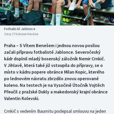
Baseball a softbal
Soutěže
Basketbal
Historické návraty
Biatlon
Aplikace ČT sport
Fotbalisté Jablonce
Zdroj:
ČTK/Radek Petrášek
Boby a skeleton
AZ kvíz
Praha – S Vítem Benešem i jednou novou posilou
začali přípravu fotbalisté Jablonce. Severočeský
Box
kádr doplnil mladý bosenský záložník Nemir Crnkič.
Curling
V Jihlavě, která také již vstoupila do přípravy, se o
místo v kádru popere obránce Milan Kopic, kterého
Dostihy
po lednovém návratu zbrzdilo znovu operované
koleno. Na testech je na Vysočině Útočník Vojtěch
Florbal
Přeučil z pražské Dukly a makedonský krajní obránce
Valentin Kolevski.
Futsal
Crnkič s vedením Baumitu podepsal smlouvu na jeden
Golf