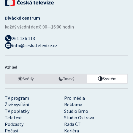
Divácké centrum
každý všední den:
8:00—16:00 hodin
261 136 113
info@ceskatelevize.cz
Vzhled
Světlý
Tmavý
Systém
TV program
Pro média
Živé vysílání
Reklama
TV poplatky
Studio Brno
Teletext
Studio Ostrava
Podcasty
Rada ČT
Počasí
Kariéra