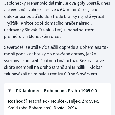
Jablonecký Mehanovič dal minule dva góly Spartě, dnes
Olympijské hry
ale výrazněji zahrozil pouze v 64. minutě, kdy jeho
dalekonosnou střelu do středu branky nejistě vyrazil
Parasport
Fryšťák. Krátce poté domácího hráče nahradil
uzdravený Slovák Zrelák, který si odbyl soutěžní
Plavání
premiéru v jabloneckém dresu.
Plážový volejbal
Severočeši se stále víc tlačili dopředu a Bohemians tak
mohli podnikat brejky do otevřené obrany, jenže
Ragby
všechny je pokazili špatnou finální fází. Bezbrankové
skóre nezměnil na druhé straně ani Mihálik. "Klokani"
Rychlobruslení
tak navázali na minulou remízu 0:0 se Slováckem.
Rychlostní kanoistika
FK Jablonec - Bohemians Praha 1905 0:0
Short track
Rozhodčí:
Machálek - Moláček, Hájek.
ŽK:
Švec,
Sportovní střelba
Šmíd (oba Bohemians).
Diváci:
2694.