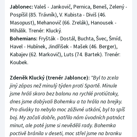
Stolní tenis
Jablonec:
Valeš - Jankovič, Pernica, Beneš, Zelený -
Pospíšil (85. Trávník), V. Kubista - Diviš (46.
Triatlon
Masopust), Mehanovič (66. Zrelák), Hanousek -
Mihálik. Trenér: Klucký.
Veslování
Bohemians:
Fryšták - Dostál, Buchta, Švec, Šmíd,
Havel - Hubínek, Jindřišek - Mašek (46. Berger),
Vodní slalom
Kabajev (62. Markovič), Luts (74. Bartek). Trenér:
Koubek.
Volejbal
Zdeněk Klucký (trenér Jablonce):
"Byl to zcela
Ostatní
jiný zápas než minulý týden proti Spartě. Minule
jsme hráli skoro bez balonu na rychlé protiútoky,
dnes jsme dobývali Bohemku a ta hrála na brejky.
Pro diváky to nebylo moc záživné utkání, byl to spíš
boj. My začali dobře, patřilo nám úvodních patnáct
minut, ale poté jsme si nevěděli rady. Bohemka
poctivě bránila v deseti, moc střel jsme na branku