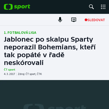
POPULÁRNÍ
SLEDOVAT
Fotbal
1. FOTBALOVÁ LIGA
Jablonec po skalpu Sparty
Hokej
neporazil Bohemians, kteří
tak popáté v řadě
Tenis
neskórovali
Atletika
ČT sport
4. 3. 2017
|
Zdroj:
ČT sport
,
ČTK
Cyklistika
DALŠÍ SPORTY
Americký fotbal
NEPŘEHLÉDNĚTE