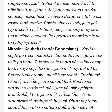
soupeře nevyslali. Bohemka měla možná dvě tři
příležitosti, my jednu. Ani jedno mužstvo tutovku
nemělo, možná hosté v závěru Bergerem, takže asi
zasloužená remíza. Doležal dnes chyběl, je to jiný
typ útočníka než Mihálik, ale je zraněný a my se s
tím musíme vyrovnat. Po operaci s meniskem je na
tři týdny vyřazen."
Miroslav Koubek (trenér Bohemians):
"Když to
nejde po třech bodech, neboť nedáváme góly, musí
to jít po bodu. Z Jablonce je to pro nás velmi cenný
bod. I když největší šanci jsme měli my, pokud by
Berger trefil branku, mohli jsme vyhrát. Trochu mě
to mrzí, to finále je pro nás zakleté. Není to jen
otázkou dvou šancí, měli jsme několik rychlých
protiútoků, které jsme měli vyřešit lépe. Jsme
organizovaní, nadupaní, bojovní. Obraz hry tomu
odpovídal, hrálo se nahoru dolů. Jablonec měl