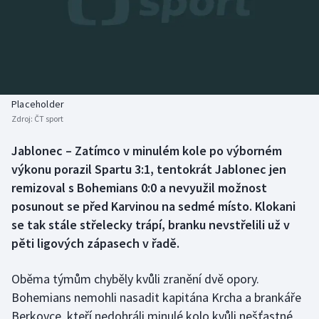
Baseball a softbal
Soutěže
Basketbal
Historické návraty
Biatlon
Aplikace ČT sport
Placeholder
Boby a skeleton
AZ kvíz
Zdroj:
ČT sport
Box
Jablonec – Zatímco v minulém kole po výborném
výkonu porazil Spartu 3:1, tentokrát Jablonec jen
Curling
remizoval s Bohemians 0:0 a nevyužil možnost
posunout se před Karvinou na sedmé místo. Klokani
Dostihy
se tak stále střelecky trápí, branku nevstřelili už v
pěti ligových zápasech v řadě.
Florbal
Oběma týmům chyběly kvůli zranění dvě opory.
Futsal
Bohemians nemohli nasadit kapitána Krcha a brankáře
Berkovce, kteří nedohráli minulé kolo kvůli nešťastné
Golf