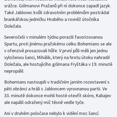
srážce. Gólmanovi Pražanů při ní dokonce zapadl jazyk.
Také Jablonec kvůli zdravotním problémům postrádal
Gymnastika
brankářskou jedničku Hrubého a rovněž útočníka
Házená
Doležala.
Severočeši v minulém týdnu porazili favorizovanou
Jezdectví
Spartu, proti jinému pražskému celku Bohemians se ale
Judo
v ofenzivě prosazovali hůře. V první půli měli jen jednu
vyloženou šanci, Mihálik, který na hrotu útoku nahradil
Krasobruslení
Doležala, ale hostujícího gólmana Fryštáka v 19. minutě
nepropálil.
Lezení
Bohemians nastoupili v tradičním jarním rozestavení s
Lyže a snowboard
pěti obránci a hráli s Jabloncem vyrovnanou partii. Ve
33. minutě dokonce mohli hosté otevřít skóre, Kabajev
Moderní pětiboj
ale napálil odražený míč těsně vedle tyče.
Motorsport
Ani v druhém poločase nebylo k vidění moc šancí.