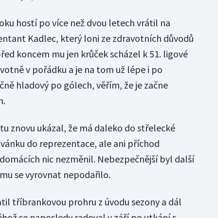
oku hostí po více než dvou letech vrátil na
entant Kadlec, který loni ze zdravotních důvodů
před koncem mu jen krůček scházel k 51. ligové
avotně v pořádku a je na tom už lépe i po
čně hladový po gólech, věřím, že je začne
m.
u znovu ukázal, že má daleko do střelecké
vánku do reprezentace, ale ani příchod
domácích nic nezměnil. Nebezpečnější byl další
emu se vyrovnat nepodařilo.
til tříbrankovou prohru z úvodu sezony a dál
ěhož se naposledy radoval v září po utkání s