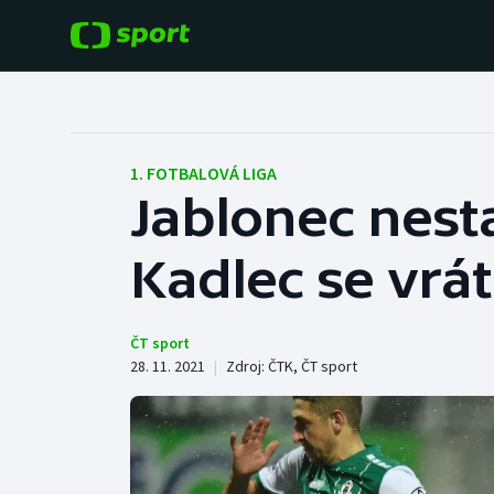
POPULÁRNÍ
DALŠÍ SPORTY
Fotbal
Americký fotbal
1. FOTBALOVÁ LIGA
Jablonec nesta
Hokej
Baseball a softbal
Kadlec se vrát
Tenis
Basketbal
Atletika
Biatlon
ČT sport
28. 11. 2021
|
Zdroj:
ČTK
,
ČT sport
Cyklistika
Boby a skeleton
Box