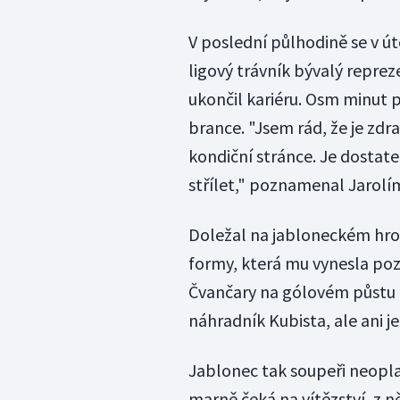
V poslední půlhodině se v út
ligový trávník bývalý reprez
ukončil kariéru. Osm minut 
brance. "Jsem rád, že je zdr
kondiční stránce. Je dostate
střílet," poznamenal Jarolí
Doležal na jabloneckém hrot
formy, která mu vynesla poz
Čvančary na gólovém půstu 
náhradník Kubista, ale ani j
Jablonec tak soupeři neopla
marně čeká na vítězství, z n