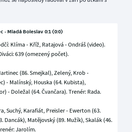
c - Mladá Boleslav 0:1 (0:0)
čí: Klíma - Kříž, Ratajová - Ondráš (video).
 Diváci: 639 (omezený počet).
artinec (86. Smejkal), Zelený, Krob -
 - Malínský, Houska (64. Kubista),
or) - Doležal (64. Čvančara). Trenér: Rada.
, Suchý, Karafiát, Preisler - Ewerton (63.
3. Dancák), Matějovský (89. Mužík), Skalák (46.
Trenér: Jarolím.