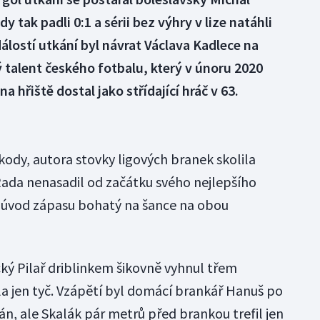
y tak padli 0:1 a sérii bez výhry v lize natáhli
álostí utkání byl návrat Václava Kadlece na
ý talent českého fotbalu, který v únoru 2020
na hřiště dostal jako střídající hráč v 63.
kody, autora stovky ligových branek skolila
Rada nenasadil od začátku svého nejlepšího
l úvod zápasu bohatý na šance na obou
cký Pilař driblinkem šikovně vyhnul třem
la jen tyč. Vzápětí byl domácí brankář Hanuš po
án, ale Skalák pár metrů před brankou trefil jen