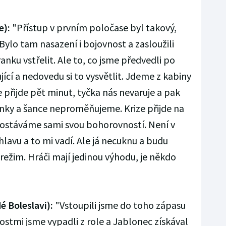
e):
"Přístup v prvním poločase byl takový,
 Bylo tam nasazení i bojovnost a zasloužili
anku vstřelit. Ale to, co jsme předvedli po
jící a nedovedu si to vysvětlit. Jdeme z kabiny
 přijde pět minut, tyčka nás nevaruje a pak
nky a šance neproměňujeme. Krize přijde na
dostáváme sami svou bohorovností. Není v
hlavu a to mi vadí. Ale já necuknu a budu
 režim. Hráči mají jedinou výhodu, je někdo
é Boleslavi):
"Vstoupili jsme do toho zápasu
stmi jsme vypadli z role a Jablonec získával