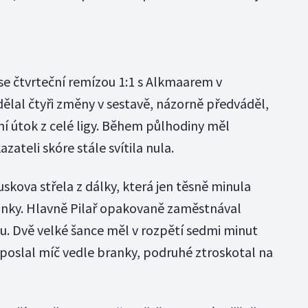
 se čtvrteční remízou 1:1 s Alkmaarem v
dělal čtyři změny v sestavě, názorně předváděl,
 útok z celé ligy. Během půlhodiny měl
zateli skóre stále svítila nula.
uskova střela z dálky, která jen těsně minula
nky. Hlavně Pilař opakovaně zaměstnával
u. Dvě velké šance měl v rozpětí sedmi minut
 poslal míč vedle branky, podruhé ztroskotal na