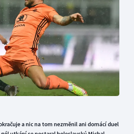
Moderní pětiboj
Triatlon
Motorsport
Veslování
Olympijské hry
Vodní slalom
Parasport
Volejbal
Plavání
Ostatní
Plážový volejbal
okračuje a nic na tom nezměnil ani domácí duel
 gól utkání se postaral boleslavský Michal