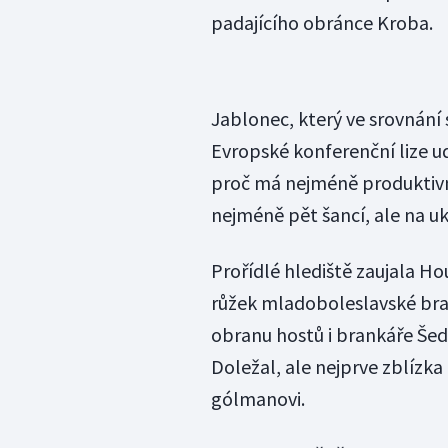
padajícího obránce Kroba.
Jablonec, který ve srovnání
Evropské konferenční lize u
proč má nejméně produktivní
nejméně pět šancí, ale na uka
Prořídlé hlediště zaujala Ho
růžek mladoboleslavské bra
obranu hostů i brankáře Šed
Doležal, ale nejprve zblízka
gólmanovi.