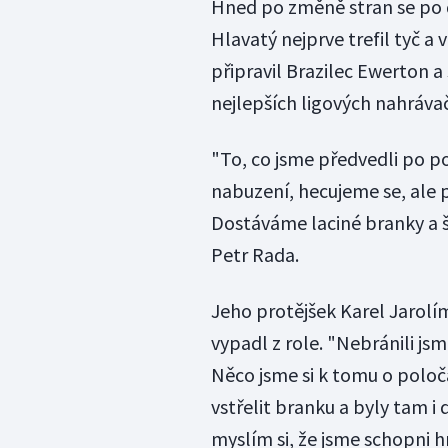
Hned po změně stran se po d
Hlavatý nejprve trefil tyč a
připravil Brazilec Ewerton a
nejlepších ligových nahráva
"To, co jsme předvedli po po
nabuzení, hecujeme se, ale p
Dostáváme laciné branky a 
Petr Rada.
Jeho protějšek Karel Jarol
vypadl z role. "Nebránili js
Něco jsme si k tomu o poloč
vstřelit branku a byly tam i 
myslím si, že jsme schopni h