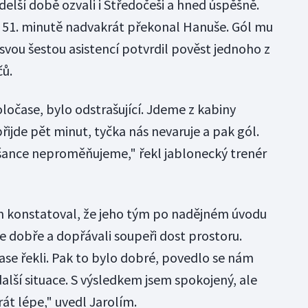
elší době ozvali i Středočeši a hned úspěšně.
 v 51. minutě nadvakrát překonal Hanuše. Gól mu
 svou šestou asistencí potvrdil pověst jednoho z
čů.
ločase, bylo odstrašující. Jdeme z kabiny
řijde pět minut, tyčka nás nevaruje a pak gól.
šance neproměňujeme," řekl jablonecký trenér
ím konstatoval, že jeho tým po nadějném úvodu
me dobře a dopřávali soupeři dost prostoru.
ase řekli. Pak to bylo dobré, povedlo se nám
další situace. S výsledkem jsem spokojený, ale
rát lépe," uvedl Jarolím.