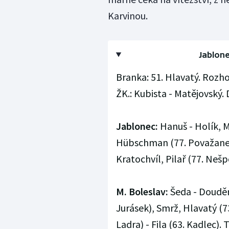
Karvinou.
Jablone
Branka: 51. Hlavatý. Rozhod
ŽK.: Kubista - Matějovský.
Jablonec:
Hanuš - Holík, M
Hübschman (77. Považanec)
Kratochvíl, Pilař (77. Nešp
M. Boleslav:
Šeda - Douděra
Jurásek), Smrž, Hlavatý (7
Ladra) - Fila (63. Kadlec). 