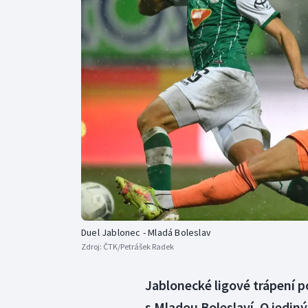
Curling
Dostihy
Florbal
Futsal
Golf
Gymnastika
Duel Jablonec - Mladá Boleslav
Zdroj:
ČTK/Petrášek Radek
Jablonecké ligové trápení p
s Mladou Boleslaví. O jediný