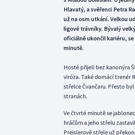
Hlavatý, a svěřenci Petra Rad
už na osm utkání. Velkou ud
ligové trávníky. Bývalý velk
oficiálně ukončil kariéru, se 
minutě.
Hosté přijeli bez kanonýra Š
viróza. Také domácí trenér 
střelce Čvančaru. Přesto by
stranách.
Ve čtvrté minutě se jablone
hráčům a jeho střelu zastavi
Preislerově střele už překon