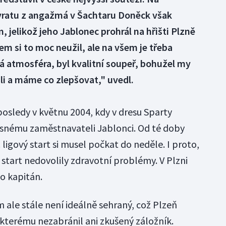
ratu z angažmá v Šachtaru Doněck však
jelikož jeho Jablonec prohrál na hřišti Plzně
em si to moc neužil, ale na všem je třeba
á atmosféra, byl kvalitní soupeř, bohužel my
li a máme co zlepšovat," uvedl.
posledy v květnu 2004, kdy v dresu Sparty
asnému zaměstnavateli Jablonci. Od té doby
 ligový start si musel počkat do neděle. I proto,
start nedovolily zdravotní problémy. V Plzni
o kapitán.
 ale stále není ideálně sehraný, což Plzeň
 kterému nezabránil ani zkušený záložník.