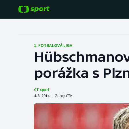
POPULÁRNÍ
DALŠÍ SPORTY
Fotbal
Americký fotbal
1. FOTBALOVÁ LIGA
Hübschmanovi 
Hokej
Baseball a softbal
porážka s Plzn
Tenis
Basketbal
Atletika
Biatlon
ČT sport
4. 8. 2014
|
Zdroj:
ČTK
Cyklistika
Boby a skeleton
Box