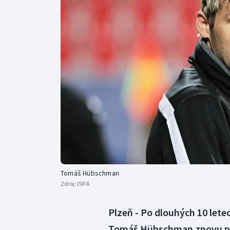
Curling
Dostihy
Florbal
Futsal
Golf
Gymnastika
Tomáš Hübschman
Zdroj:
ISIFA
Plzeň - Po dlouhých 10 lete
Tomáš Hübschman znovu před