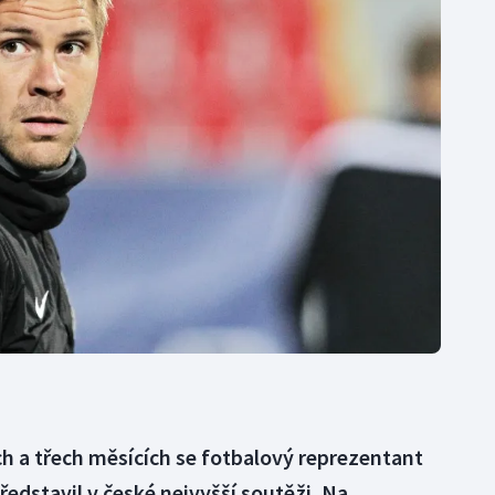
Moderní pětiboj
Triatlon
Motorsport
Veslování
Olympijské hry
Vodní slalom
Parasport
Volejbal
Plavání
Ostatní
Plážový volejbal
ch a třech měsících se fotbalový reprezentant
stavil v české nejvyšší soutěži. Na