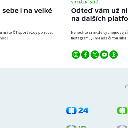
SOCIÁLNÍ SÍTĚ
 sebe i na velké
Odteď vám už nic
na dalších platf
izi máte ČT sport vždy po ruce.
Nenechte si nikde ujít nejnovější
ykoli.
Instagramu, Threads či YouTube 
Č