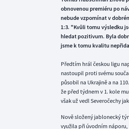
obnovenou premiéru po náv
nebude vzpomínat v dobrém, 
1:3. "Kvůli tomu výsledku js
hledat pozitivum. Byla dobr
jsme k tomu kvalitu nepřida
Předtím hrál českou ligu na
nastoupil proti svému souč
působil na Ukrajině a na 110.
že před týdnem v 1. kole mu 
však už vedl Severočechy jak
Nově složený jablonecký tým
využila při úvodním náporu,