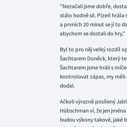
"Nezačali jsme dobře, dostal
stálo hodně sil. Plzeň hrála
a prvních 20 minut se jí to
abychom se dostali do hry,"
Byl to pro něj velký rozdíl op
Šachtarem Doněck, který teh
Šachtarem jsme hráli s míčem
kontrolovat zápas, my měli d
dodal.
Ačkoli výrazně posílený Jabl
Hübschman ví, že jen jména 
budou výkony takové, jaké by