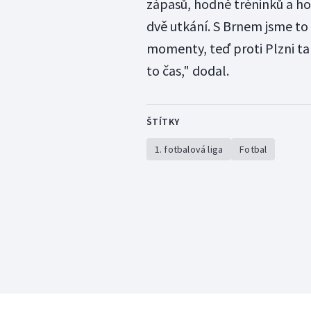
zápasů, hodně tréninků a hod
dvě utkání. S Brnem jsme to 
momenty, teď proti Plzni tam
to čas," dodal.
ŠTÍTKY
1. fotbalová liga
Fotbal