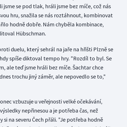
i jsme se pod tlak, hráli jsme bez míče, což nás
 svou hru, snažila se nás roztáhnout, kombinovat
 dařilo hodně dobře. Nám chyběla kombinace,
 litoval Hübschman.
roti duelu, který sehrál na jaře na hřišti Plzně se
dy spíše diktoval tempo hry. "Rozdíl to byl. Se
, ale teď jsme hráli bez míče. Šachtar chce
nes trochu jiný záměr, ale nepovedlo se to,"
onec vzbuzuje u veřejnosti velké očekávání,
výsledky nepřinesou a je potřeba čas, než
 si na severu Čech přáli. "Je potřeba hodně