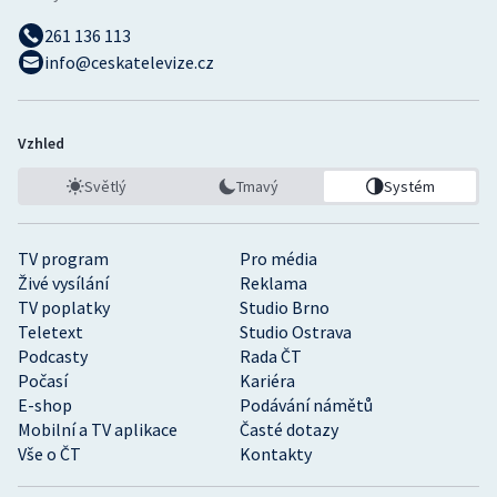
261 136 113
info@ceskatelevize.cz
Vzhled
Světlý
Tmavý
Systém
TV program
Pro média
Živé vysílání
Reklama
TV poplatky
Studio Brno
Teletext
Studio Ostrava
Podcasty
Rada ČT
Počasí
Kariéra
E-shop
Podávání námětů
Mobilní a TV aplikace
Časté dotazy
Vše o ČT
Kontakty