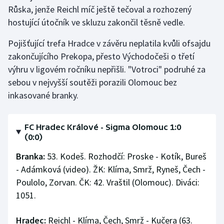
Short track
Růska, jenže Reichl míč ještě tečoval a rozhozený
hostující útočník ve skluzu zakončil těsně vedle.
Sportovní střelba
Pojišťující trefa Hradce v závěru neplatila kvůli ofsajdu
Stolní tenis
zakončujícího Prekopa, přesto Východočeši o třetí
výhru v ligovém ročníku nepřišli. "Votroci" podruhé za
Triatlon
sebou v nejvyšší soutěži porazili Olomouc bez
inkasované branky.
Veslování
Vodní slalom
FC Hradec Králové - Sigma Olomouc 1:0
(0:0)
Volejbal
Branka:
53. Kodeš. Rozhodčí: Proske - Kotík, Bureš
- Adámková (video). ŽK: Klíma, Smrž, Ryneš, Čech -
Ostatní
Poulolo, Zorvan. ČK: 42. Vraštil (Olomouc). Diváci:
1051.
Hradec:
Reichl - Klíma, Čech, Smrž - Kučera (63.