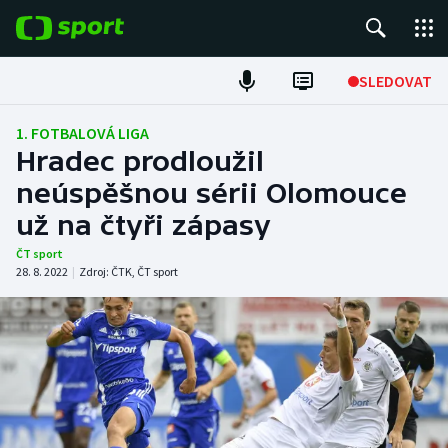
POPULÁRNÍ
SLEDOVAT
ME v atletice
1. FOTBALOVÁ LIGA
Hradec prodloužil
ME v plavání
neúspěšnou sérii Olomouce
už na čtyři zápasy
Fotbal
ČT sport
Hokej
28. 8. 2022
|
Zdroj:
ČTK
,
ČT sport
Tenis
DALŠÍ SPORTY
Americký fotbal
NEPŘEHLÉDNĚTE