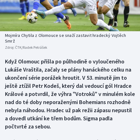
Atletika
Soutěže
Baseball a softbal
Historické návraty
Basketbal
Aplikace ČT sport
Mojmíra Chytila z Olomouce se snaží zastavit hradecký Vojtěch
Smrž
Zdroj:
ČTK/Radek Petrášek
Biatlon
AZ kvíz
Když Olomouc přišla po půlhodině o vyloučeného
Boby a skeleton
Lukáše Vraštila, začaly se plány hanáckého celku na
ukončení série porážek hroutit. V 53. minutě jim to
Box
ještě ztížil Petr Kodeš, který dal vedoucí gól Hradce
Králové a potvrdil, že výhra "Votroků" v minulém kole
Curling
nad do té doby neporaženými Bohemians rozhodně
Cyklistika
nebyla náhodou. Hradec už pak režii zápasu nepustil
a dovedl utkání ke třem bodům. Sigma padla
Dostihy
počtvrté za sebou.
Florbal