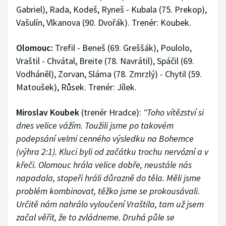
Gabriel), Rada, Kodeš, Ryneš - Kubala (75. Prekop),
Vašulín, Vlkanova (90. Dvořák). Trenér: Koubek.
Olomouc:
Trefil - Beneš (69. Greššák), Poulolo,
Vraštil - Chvátal, Breite (78. Navrátil), Spáčil (69.
Vodháněl), Zorvan, Sláma (78. Zmrzlý) - Chytil (59.
Matoušek), Růsek. Trenér: Jílek.
Miroslav Koubek
(trenér Hradce):
"Toho vítězství si
dnes velice vážím. Toužili jsme po takovém
podepsání velmi cenného výsledku na Bohemce
(výhra 2:1). Kluci byli od začátku trochu nervózní a v
křeči. Olomouc hrála velice dobře, neustále nás
napadala, stopeři hráli důrazně do těla. Měli jsme
problém kombinovat, těžko jsme se prokousávali.
Určitě nám nahrálo vyloučení Vraštila, tam už jsem
začal věřit, že to zvládneme. Druhá půle se