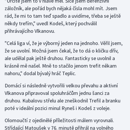
"Určitě jsem to v hlavě měl. Sice jsem defenzivní
záložník, ale pořád bych nějaká čísla mohl mít. Jsem
Moderní pětiboj
rád, že mi to tam teď spadlo a uvidíme, třeba se ještě
Motorsport
někdy trefím," uvedl Kodeš, který pochválil
přihrávajícího Vlkanovu.
Olympijské hry
"Celá liga ví, že je výborný jeden na jednoho. Věřil jsem,
že se uvolní. Možná jsem čekal, že to dá o kličku dřív,
Parasport
ale udělal pak ještě druhou. Fantasticky se uvolnil a
Plavání
krásně mě našel. Mně to stačilo jenom trefit někam
nahoru," dodal bývalý hráč Teplic.
Plážový volejbal
Domácí si následně vytvořili velkou převahu a aktivní
Ragby
Vlkanova připravoval spoluhráčům jednu šanci za
druhou. Kubalovu střelu ale zneškodnil Trefil a branku
Rychlobruslení
poté v ideální pozici minul Ryneš i Kodeš z voleje.
Olomoučtí z ojedinělé příležitosti málem vyrovnali.
Rychlostní kanoistika
Střídající Matoušek v 76. minutě přihrál na volného