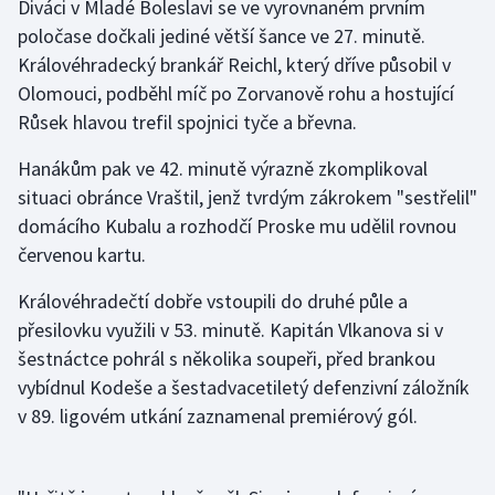
Diváci v Mladé Boleslavi se ve vyrovnaném prvním
poločase dočkali jediné větší šance ve 27. minutě.
Futsal
Královéhradecký brankář Reichl, který dříve působil v
Olomouci, podběhl míč po Zorvanově rohu a hostující
Golf
Růsek hlavou trefil spojnici tyče a břevna.
Gymnastika
Hanákům pak ve 42. minutě výrazně zkomplikoval
situaci obránce Vraštil, jenž tvrdým zákrokem "sestřelil"
Házená
domácího Kubalu a rozhodčí Proske mu udělil rovnou
červenou kartu.
Jezdectví
Královéhradečtí dobře vstoupili do druhé půle a
Judo
přesilovku využili v 53. minutě. Kapitán Vlkanova si v
šestnáctce pohrál s několika soupeři, před brankou
Krasobruslení
vybídnul Kodeše a šestadvacetiletý defenzivní záložník
v 89. ligovém utkání zaznamenal premiérový gól.
Lezení
Lyže a snowboard