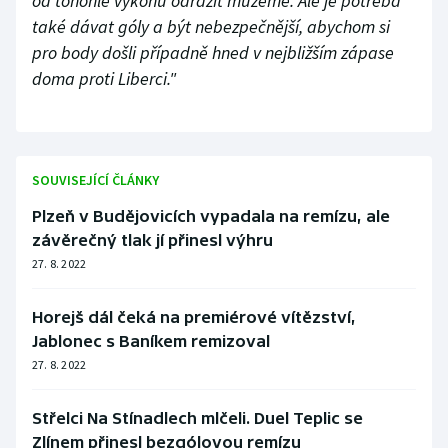
od tohohle výkonu odrazit můžeme. Ale je potřeba
také dávat góly a být nebezpečnější, abychom si
pro body došli případně hned v nejbližším zápase
doma proti Liberci."
SOUVISEJÍCÍ ČLÁNKY
Plzeň v Budějovicích vypadala na remízu, ale
závěrečný tlak jí přinesl výhru
27. 8. 2022
Horejš dál čeká na premiérové vítězství,
Jablonec s Baníkem remizoval
27. 8. 2022
Střelci Na Stínadlech mlčeli. Duel Teplic se
Zlínem přinesl bezgólovou remízu