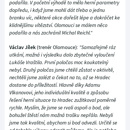
podařila. V početní výhodě to mělo herní parametry
dopředu, i když jsme mohli dát třeba o jednu
branku víc, některé akce dořešit lépe a dokráčet ke
klidnějšímu vítězství. Olomouci se málem něco
podařilo a nás zachránil Michal Reichl."
Václav Jílek
(trenér Olomouce):
"Samozřejmě ráz
utkání, možná i výsledku dalo zbytečné vyloučení
Lukáše Vraštila. První poločas moc koukatelný
nebyl. Druhý poločas jsme chtěli zůstat v aktivitě,
nechtěli jsme zalézt a čekat na to, až se Hradec
dostane do příležitostí. Hlavně díky Adamu
Vlkanovovi, jeho individuální kvalitě a způsobu
řešení herní situace to Hradec zužitkoval poměrně
rychle. Myslím, že jsme se rvali aspoň o bod, ale
bohužel štěstí nám možná trošku nepřálo. Nebyli
jsme tak kvalitní, abychom si bod odvezli. Určitě se