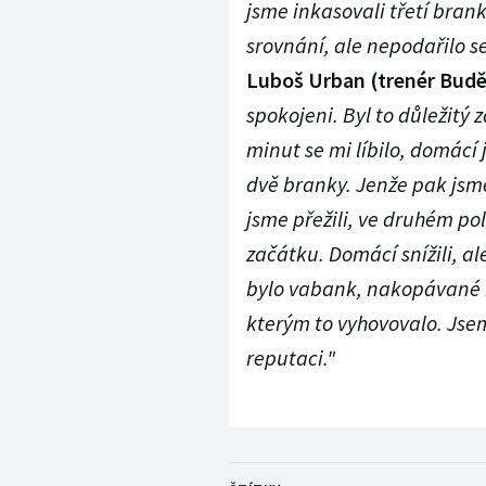
jsme inkasovali třetí bra
srovnání, ale nepodařilo s
Luboš Urban (trenér Budě
spokojeni. Byl to důležitý 
minut se mi líbilo, domácí j
dvě branky. Jenže pak jsme
jsme přežili, ve druhém po
začátku. Domácí snížili, al
bylo vabank, nakopávané 
kterým to vyhovovalo. Jsem
reputaci."