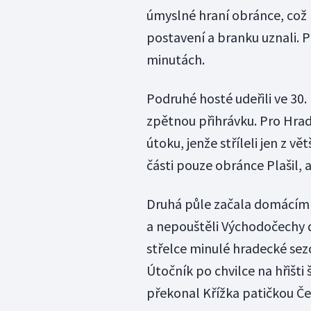
úmyslné hraní obránce, což 
postavení a branku uznali. P
minutách.
Podruhé hosté udeřili ve 30
zpětnou přihrávku. Pro Hrade
útoku, jenže stříleli jen z vě
části pouze obránce Plašil, a
Druhá půle začala domácím 
a nepouštěli Východočechy d
střelce minulé hradecké sezo
Útočník po chvilce na hřišti 
překonal Křížka patičkou Č