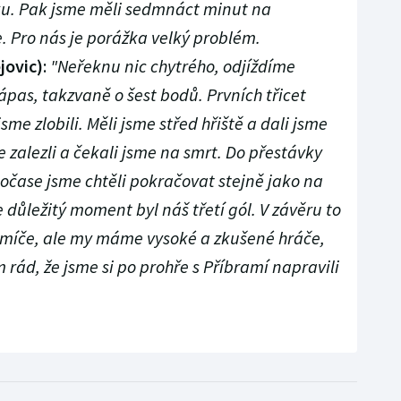
nku. Pak jsme měli sedmnáct minut na
e. Pro nás je porážka velký problém.
jovic)
:
"Neřeknu nic chytrého, odjíždíme
zápas, takzvaně o šest bodů. Prvních třicet
sme zlobili. Měli jsme střed hřiště a dali jsme
 zalezli a čekali jsme na smrt. Do přestávky
ločase jsme chtěli pokračovat stejně jako na
e důležitý moment byl náš třetí gól. V závěru to
míče, ale my máme vysoké a zkušené hráče,
 rád, že jsme si po prohře s Příbramí napravili