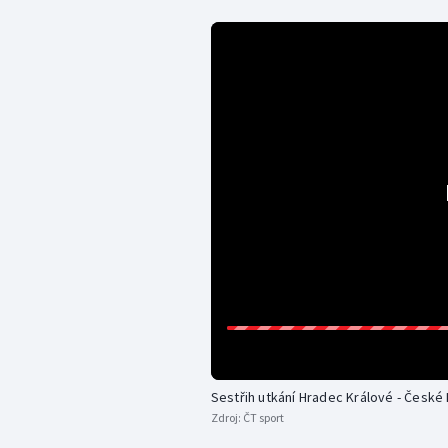
Sestřih utkání Hradec Králové - České
Zdroj:
ČT sport