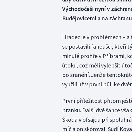
Východočeši nyní v záchran
Budějovicemi a na záchranu z
Hradec je v problémech – a 
se postavili fanoušci, kteř
minulé prohře v Příbrami, kd
útoku, což měli vylepšit útoč
po zranění. Jenže tentokráte
využili už v první půli ke dv
První příležitost přitom ješ
branku. Další dvě šance však 
Škoda v ofsajdu při spoluhr
míč a on skóroval. Sudí Kova