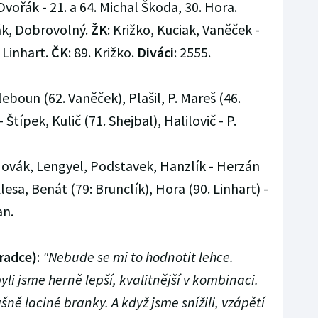
 Dvořák - 21. a 64. Michal Škoda, 30. Hora.
ták, Dobrovolný.
ŽK
: Križko, Kuciak, Vaněček -
 Linhart.
ČK
: 89. Križko.
Diváci
: 2555.
leboun (62. Vaněček), Plašil, P. Mareš (46.
 Štípek, Kulič (71. Shejbal), Halilovič - P.
. Novák, Lengyel, Podstavek, Hanzlík - Herzán
lesa, Benát (79: Brunclík), Hora (90. Linhart) -
an.
radce)
:
"Nebude se mi to hodnotit lehce.
yli jsme herně lepší, kvalitnější v kombinaci.
šně laciné branky. A když jsme snížili, vzápětí