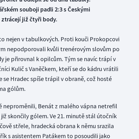
ářském souboji padli 2:3 s Českými
trácejí již čtyři body.
to nejen v tabulkových. Proti kouči Prokopcovi
í tým nepodporovali kvůli trenérovým slovům po
y je přirovnal k opilcům. Tým se navíc trápí v
níci Kulič s Vaněčkem, kteří se do kádru vrátili
 se Hradec spíše trápil v obraně, což hosté
ěma gólům.
tě neproměnili, Benát z malého vápna netrefil
již skončily gólem. Ve 21. minutě stál útočník
áčově střele, hradecká obrana k němu srazila
řík s asistentem Patákem to posoudili jako