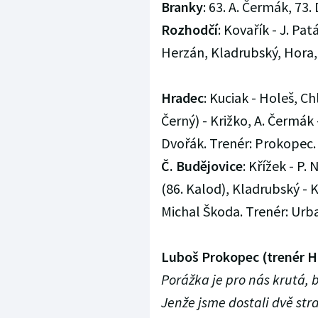
Branky
: 63. A. Čermák, 73.
Rozhodčí
: Kovařík - J. Pa
Herzán, Kladrubský, Hora,
Hradec
: Kuciak - Holeš, Ch
Černý) - Križko, A. Čermák -
Dvořák. Trenér: Prokopec.
Č. Budějovice
: Křížek - P
(86. Kalod), Kladrubský - K
Michal Škoda. Trenér: Urb
Luboš Prokopec (trenér H
Porážka je pro nás krutá, b
Jenže jsme dostali dvě stra