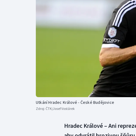
Curling
Dostihy
Florbal
Futsal
Golf
Gymnastika
Utkání Hradec Králové - České Budějovice
Zdroj:
ČTK/Josef Vostárek
Hradec Králové – Ani repre
aby odvrátil hrozivou šňůru 