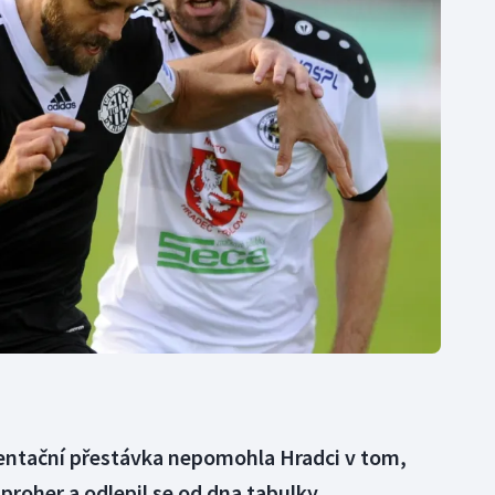
Moderní pětiboj
Triatlon
Motorsport
Veslování
Olympijské hry
Vodní slalom
Parasport
Volejbal
Plavání
Ostatní
Plážový volejbal
zentační přestávka nepomohla Hradci v tom,
proher a odlepil se od dna tabulky.