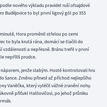
podle nového výkladu pravidel ruší ofsajdové
ro Budějovice to byl první ligový gól po 355
. minutě, Hora proměnil střelou po zemi
c to byla krutá rána, domácí se tlačili do
tší vzdálenosti a nepřesně. Bránu trefil v první
le nepříliš prudce.
náporem, jenže slabým. Hosté kontrolovali hru
o šance. Změnu přinesl až příchod nejlepšího
ny Vaněčka, který vyléčil vážné zranění nohy.
šikovně přiťukl Halilovičovi, po jehož průniku
ermák.