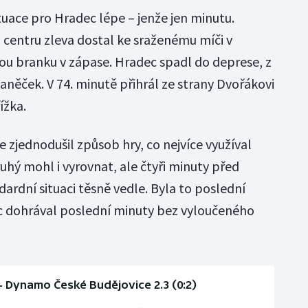
tuace pro Hradec lépe – jenže jen minutu.
 centru zleva dostal ke sraženému míči v
ou branku v zápase. Hradec spadl do deprese, z
něček. V 74. minutě přihrál ze strany Dvořákovi
ížka.
e zjednodušil způsob hry, co nejvíce využíval
uhý mohl i vyrovnat, ale čtyři minuty před
ardní situaci těsně vedle. Byla to poslední
c dohrával poslední minuty bez vyloučeného
- Dynamo České Budějovice 2.3 (0:2)