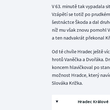
V 63. minutě tak vypadala si
Vzápětí se totiž po prudkém
šestnáctce Škoda a dal druh
níž mu však znovu pomohl Va
a ten nadvakrát překonal Kř
Od té chvíle Hradec ještě víc
hrotů Vaněčka a Dvořáka. Dr
koncem hlavičkoval po stand
možnost Hradce, který naví
Slováka Križka.
Hradec Králové 