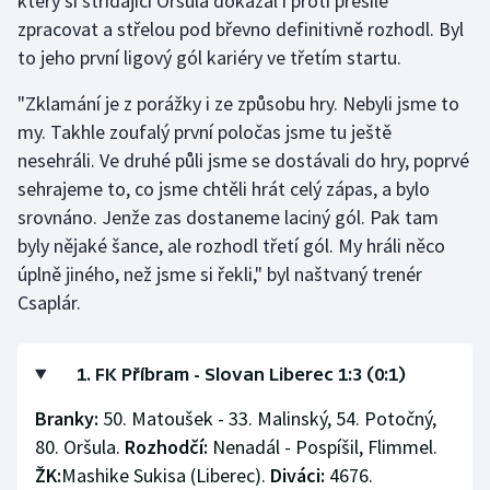
který si střídající Oršula dokázal i proti přesile
zpracovat a střelou pod břevno definitivně rozhodl. Byl
to jeho první ligový gól kariéry ve třetím startu.
"Zklamání je z porážky i ze způsobu hry. Nebyli jsme to
my. Takhle zoufalý první poločas jsme tu ještě
nesehráli. Ve druhé půli jsme se dostávali do hry, poprvé
sehrajeme to, co jsme chtěli hrát celý zápas, a bylo
srovnáno. Jenže zas dostaneme laciný gól. Pak tam
byly nějaké šance, ale rozhodl třetí gól. My hráli něco
úplně jiného, než jsme si řekli," byl naštvaný trenér
Csaplár.
1. FK Příbram - Slovan Liberec 1:3 (0:1)
Branky:
50. Matoušek - 33. Malinský, 54. Potočný,
80. Oršula.
Rozhodčí:
Nenadál - Pospíšil, Flimmel.
ŽK:
Mashike Sukisa (Liberec).
Diváci:
4676.