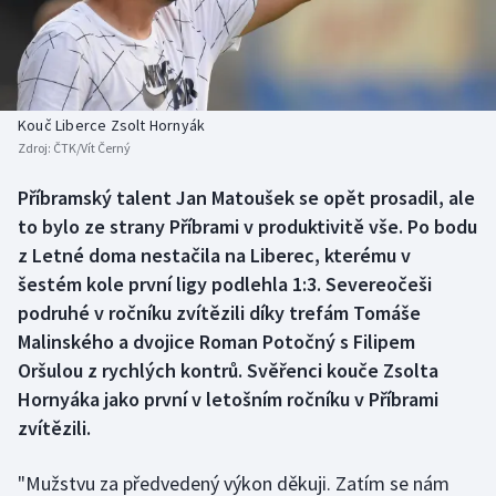
Baseball a softbal
Soutěže
Basketbal
Historické návraty
Biatlon
Aplikace ČT sport
Kouč Liberce Zsolt Hornyák
Zdroj:
ČTK/Vít Černý
Boby a skeleton
AZ kvíz
Příbramský talent Jan Matoušek se opět prosadil, ale
to bylo ze strany Příbrami v produktivitě vše. Po bodu
Box
z Letné doma nestačila na Liberec, kterému v
Curling
šestém kole první ligy podlehla 1:3. Severeočeši
podruhé v ročníku zvítězili díky trefám Tomáše
Dostihy
Malinského a dvojice Roman Potočný s Filipem
Oršulou z rychlých kontrů. Svěřenci kouče Zsolta
Florbal
Hornyáka jako první v letošním ročníku v Příbrami
zvítězili.
Futsal
"Mužstvu za předvedený výkon děkuji. Zatím se nám
Golf