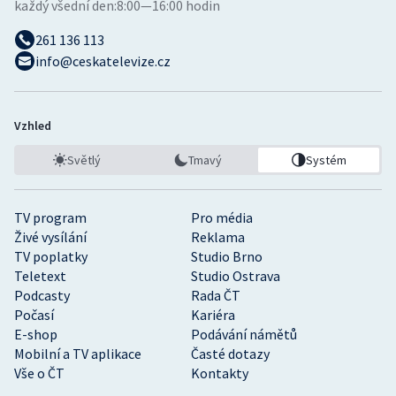
každý všední den:
8:00—16:00 hodin
261 136 113
info@ceskatelevize.cz
Vzhled
Světlý
Tmavý
Systém
TV program
Pro média
Živé vysílání
Reklama
TV poplatky
Studio Brno
Teletext
Studio Ostrava
Podcasty
Rada ČT
Počasí
Kariéra
E-shop
Podávání námětů
Mobilní a TV aplikace
Časté dotazy
Vše o ČT
Kontakty