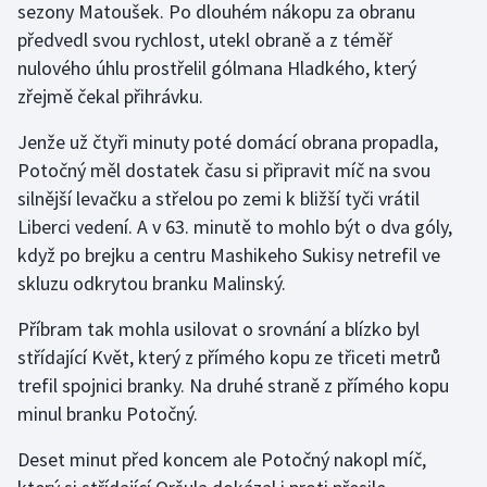
sezony Matoušek. Po dlouhém nákopu za obranu
předvedl svou rychlost, utekl obraně a z téměř
nulového úhlu prostřelil gólmana Hladkého, který
zřejmě čekal přihrávku.
Jenže už čtyři minuty poté domácí obrana propadla,
Potočný měl dostatek času si připravit míč na svou
silnější levačku a střelou po zemi k bližší tyči vrátil
Liberci vedení. A v 63. minutě to mohlo být o dva góly,
když po brejku a centru Mashikeho Sukisy netrefil ve
skluzu odkrytou branku Malinský.
Příbram tak mohla usilovat o srovnání a blízko byl
střídající Květ, který z přímého kopu ze třiceti metrů
trefil spojnici branky. Na druhé straně z přímého kopu
minul branku Potočný.
Deset minut před koncem ale Potočný nakopl míč,