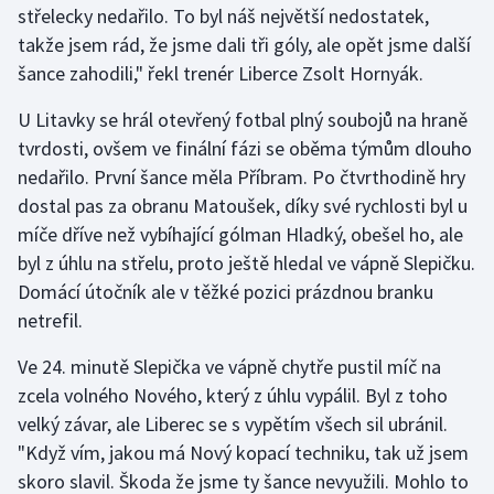
střelecky nedařilo. To byl náš největší nedostatek,
takže jsem rád, že jsme dali tři góly, ale opět jsme další
Gymnastika
šance zahodili," řekl trenér Liberce Zsolt Hornyák.
Házená
U Litavky se hrál otevřený fotbal plný soubojů na hraně
tvrdosti, ovšem ve finální fázi se oběma týmům dlouho
Jezdectví
nedařilo. První šance měla Příbram. Po čtvrthodině hry
dostal pas za obranu Matoušek, díky své rychlosti byl u
Judo
míče dříve než vybíhající gólman Hladký, obešel ho, ale
byl z úhlu na střelu, proto ještě hledal ve vápně Slepičku.
Krasobruslení
Domácí útočník ale v těžké pozici prázdnou branku
Lezení
netrefil.
Ve 24. minutě Slepička ve vápně chytře pustil míč na
Lyže a snowboard
zcela volného Nového, který z úhlu vypálil. Byl z toho
Moderní pětiboj
velký závar, ale Liberec se s vypětím všech sil ubránil.
"Když vím, jakou má Nový kopací techniku, tak už jsem
Motorsport
skoro slavil. Škoda že jsme ty šance nevyužili. Mohlo to