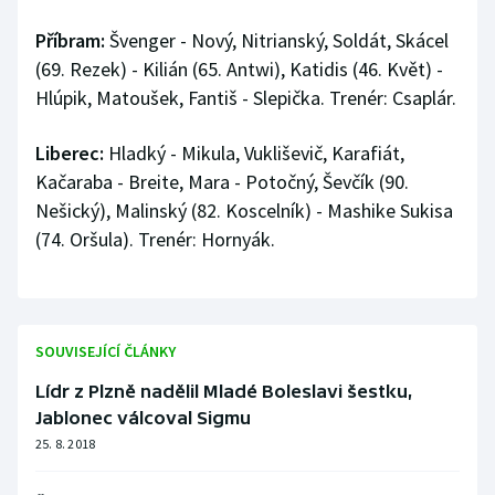
Příbram:
Švenger - Nový, Nitrianský, Soldát, Skácel
(69. Rezek) - Kilián (65. Antwi), Katidis (46. Květ) -
Hlúpik, Matoušek, Fantiš - Slepička. Trenér: Csaplár.
Liberec:
Hladký - Mikula, Vukliševič, Karafiát,
Kačaraba - Breite, Mara - Potočný, Ševčík (90.
Nešický), Malinský (82. Koscelník) - Mashike Sukisa
(74. Oršula). Trenér: Hornyák.
SOUVISEJÍCÍ ČLÁNKY
Lídr z Plzně nadělil Mladé Boleslavi šestku,
Jablonec válcoval Sigmu
25. 8. 2018