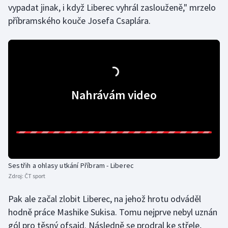
vypadat jinak, i když Liberec vyhrál zaslouženě," mrzelo
Olympijské hry
příbramského kouče Josefa Csaplára.
Parasport
Plavání
Plážový volejbal
Nahrávám video
Ragby
Rychlobruslení
Rychlostní kanoistika
Sestřih a ohlasy utkání Příbram - Liberec
Zdroj:
ČT sport
Short track
Pak ale začal zlobit Liberec, na jehož hrotu odváděl
Sportovní střelba
hodně práce Mashike Sukisa. Tomu nejprve nebyl uznán
gól pro těsný ofsajd. Následně se prodral ke střele,