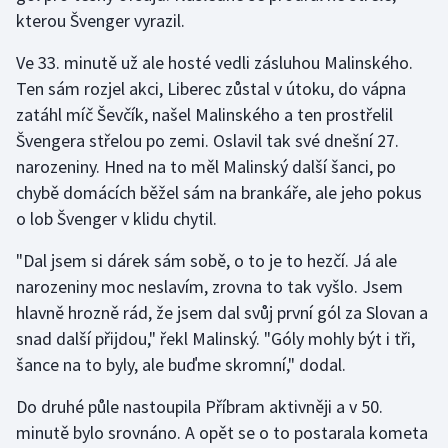
Stolní tenis
kterou Švenger vyrazil.
Ve 33. minutě už ale hosté vedli zásluhou Malinského.
Triatlon
Ten sám rozjel akci, Liberec zůstal v útoku, do vápna
Veslování
zatáhl míč Ševčík, našel Malinského a ten prostřelil
Švengera střelou po zemi. Oslavil tak své dnešní 27.
Vodní slalom
narozeniny. Hned na to měl Malinský další šanci, po
chybě domácích běžel sám na brankáře, ale jeho pokus
Volejbal
o lob Švenger v klidu chytil.
Ostatní
"Dal jsem si dárek sám sobě, o to je to hezčí. Já ale
narozeniny moc neslavím, zrovna to tak vyšlo. Jsem
hlavně hrozně rád, že jsem dal svůj první gól za Slovan a
snad další přijdou," řekl Malinský. "Góly mohly být i tři,
šance na to byly, ale buďme skromní," dodal.
Do druhé půle nastoupila Příbram aktivněji a v 50.
minutě bylo srovnáno. A opět se o to postarala kometa