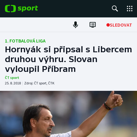
POPULÁRNÍ
SLEDOVAT
Fotbal
1. FOTBALOVÁ LIGA
Hornyák si připsal s Libercem
Hokej
druhou výhru. Slovan
vyloupil Příbram
Tenis
ČT sport
Atletika
25. 8. 2018
|
Zdroj:
ČT sport
,
ČTK
Cyklistika
DALŠÍ SPORTY
Americký fotbal
NEPŘEHLÉDNĚTE