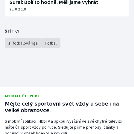
Šural: Bolí to hodně. Měli jsme vyhrát
25. 8. 2018
ŠTÍTKY
1. fotbalová liga
Fotbal
APLIKACE ČT SPORT
Mějte celý sportovní svět vždy u sebe i na
velké obrazovce.
S mobilní aplikací, HbbTV a apkou iVysílání ve své chytré televizi
máte ČT sport vždy po ruce. Sledujte přímé přenosy, články a
bonusový obsah kdekoli a kdykoli.