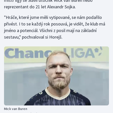
mistr ligy se Slavií útočník Mick van Buren nebo
reprezentant do 21 let Alexandr Sojka.
Olympijské hry
"Hráče, které jsme měli vytipované, se nám podařilo
Parasport
přivést. I to se každý rok posouvá, je vidět, že klub má
jméno a potenciál. Všichni z posil mají na základní
Plavání
sestavu," pochvaloval si Horejš.
Plážový volejbal
Ragby
Rychlobruslení
Rychlostní kanoistika
Short track
Sportovní střelba
Mick van Buren