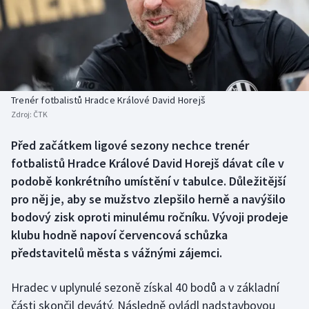
Baseball a softbal
Soutěže
Basketbal
Historické návraty
Biatlon
Aplikace ČT sport
Trenér fotbalistů Hradce Králové David Horejš
Boby a skeleton
AZ kvíz
Zdroj:
ČTK
Box
Před začátkem ligové sezony nechce trenér
fotbalistů Hradce Králové David Horejš dávat cíle v
Curling
podobě konkrétního umístění v tabulce. Důležitější
pro něj je, aby se mužstvo zlepšilo herně a navýšilo
Dostihy
bodový zisk oproti minulému ročníku. Vývoji prodeje
klubu hodně napoví červencová schůzka
Florbal
představitelů města s vážnými zájemci.
Futsal
Hradec v uplynulé sezoně získal 40 bodů a v základní
části skončil devátý. Následně ovládl nadstavbovou
Golf