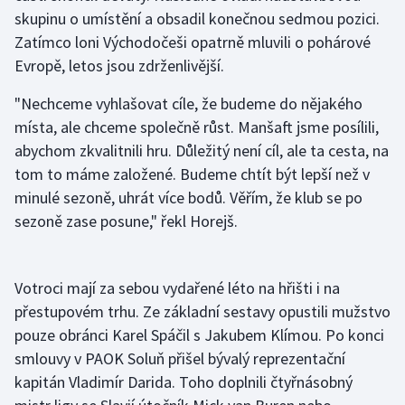
skupinu o umístění a obsadil konečnou sedmou pozici.
Zatímco loni Východočeši opatrně mluvili o pohárové
Gymnastika
Evropě, letos jsou zdrženlivější.
Házená
"Nechceme vyhlašovat cíle, že budeme do nějakého
místa, ale chceme společně růst. Manšaft jsme posílili,
Jezdectví
abychom zkvalitnili hru. Důležitý není cíl, ale ta cesta, na
Judo
tom to máme založené. Budeme chtít být lepší než v
minulé sezoně, uhrát více bodů. Věřím, že klub se po
Krasobruslení
sezoně zase posune," řekl Horejš.
Lezení
Votroci mají za sebou vydařené léto na hřišti i na
Lyže a snowboard
přestupovém trhu. Ze základní sestavy opustili mužstvo
pouze obránci Karel Spáčil s Jakubem Klímou. Po konci
Moderní pětiboj
smlouvy v PAOK Soluň přišel bývalý reprezentační
kapitán Vladimír Darida. Toho doplnili čtyřnásobný
Motorsport