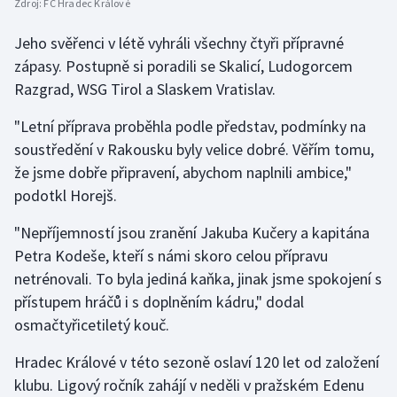
Zdroj:
FC Hradec Králové
Stolní tenis
Jeho svěřenci v létě vyhráli všechny čtyři přípravné
Triatlon
zápasy. Postupně si poradili se Skalicí, Ludogorcem
Razgrad, WSG Tirol a Slaskem Vratislav.
Veslování
"Letní příprava proběhla podle představ, podmínky na
Vodní slalom
soustředění v Rakousku byly velice dobré. Věřím tomu,
že jsme dobře připravení, abychom naplnili ambice,"
Volejbal
podotkl Horejš.
Ostatní
"Nepříjemností jsou zranění Jakuba Kučery a kapitána
Petra Kodeše, kteří s námi skoro celou přípravu
netrénovali. To byla jediná kaňka, jinak jsme spokojení s
přístupem hráčů i s doplněním kádru," dodal
osmačtyřicetiletý kouč.
Hradec Králové v této sezoně oslaví 120 let od založení
klubu. Ligový ročník zahájí v neděli v pražském Edenu