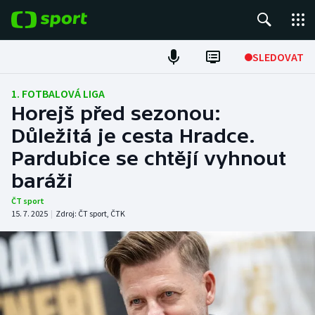
POPULÁRNÍ
SLEDOVAT
Fotbal
1. FOTBALOVÁ LIGA
Horejš před sezonou:
Hokej
Důležitá je cesta Hradce.
Pardubice se chtějí vyhnout
Tenis
baráži
Atletika
ČT sport
15. 7. 2025
|
Zdroj:
ČT sport
,
ČTK
Cyklistika
DALŠÍ SPORTY
Americký fotbal
NEPŘEHLÉDNĚTE