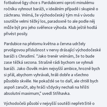
fotbalové ligy chce s Pardubicemi oproti minulému
ročníku vyhnout baráži, v ideálním případě i skupině o
záchranu. Vnímá, že východočeský tým má v úvodu
soutěže velmi těžký los, paradoxně to ale podle něj
může být pro jeho svěřence výhoda. Klub ještě hodlá
přivést posily.
Pardubice na přelomu května a června udržely
prvoligovou příslušnost v nervy drásající východočeské
baráži s Chrudimí. "Jako trenér vnímám, že to bude
zase těžká sezona. Strašně rádi bychom se vyhnuli
baráži. Jako člověk mám nejvyšší ambice, hrozně bych
si přál, abychom vyhrávali, hráli dobře a všechno
působilo skvěle. Ne pokaždé se to daří, ale chtěl bych
aspoň zaručit, aby hráči vždycky nechali na hřišti
absolutní maximum," uvedl Střihavka.
Východočeši působí v nejvyšší soutěži nepřetržitě o