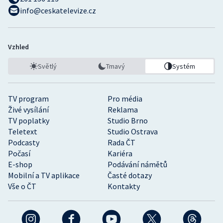
info@ceskatelevize.cz
Vzhled
Světlý
Tmavý
Systém
TV program
Pro média
Živé vysílání
Reklama
TV poplatky
Studio Brno
Teletext
Studio Ostrava
Podcasty
Rada ČT
Počasí
Kariéra
E-shop
Podávání námětů
Mobilní a TV aplikace
Časté dotazy
Vše o ČT
Kontakty