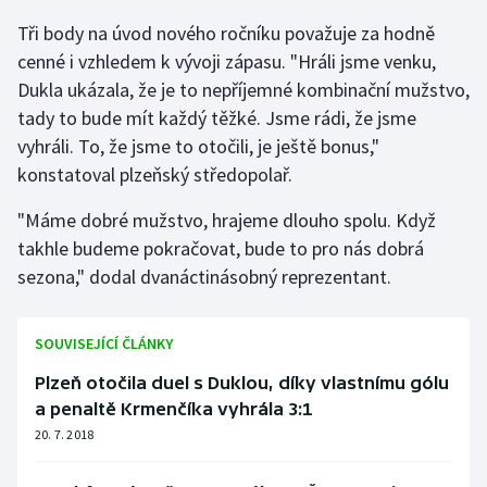
Tři body na úvod nového ročníku považuje za hodně
Olympijské hry
cenné i vzhledem k vývoji zápasu. "Hráli jsme venku,
Parasport
Dukla ukázala, že je to nepříjemné kombinační mužstvo,
tady to bude mít každý těžké. Jsme rádi, že jsme
Plavání
vyhráli. To, že jsme to otočili, je ještě bonus,"
konstatoval plzeňský středopolař.
Plážový volejbal
"Máme dobré mužstvo, hrajeme dlouho spolu. Když
Ragby
takhle budeme pokračovat, bude to pro nás dobrá
sezona," dodal dvanáctinásobný reprezentant.
Rychlobruslení
SOUVISEJÍCÍ ČLÁNKY
Rychlostní kanoistika
Plzeň otočila duel s Duklou, díky vlastnímu gólu
Short track
a penaltě Krmenčíka vyhrála 3:1
20. 7. 2018
Sportovní střelba