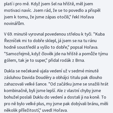
platí i pro mě. Když jsem šel na hřiště, měl jsem
motivaci navíc. Jsem rád, že se to povedlo a přispěl
Gymnastika
jsem k tomu, že jsme zápas otočili," řekl Hořava
novinářům.
Házená
V 69. minutě vyrovnal povedenou střelou k tyči. "Kuba
Jezdectví
Řezníček mi to dobře sklepl, já jsem se na tu ránu
hodně soustředil a vyšlo to dobře," popsal Hořava.
Judo
"Samozřejmě, když člověk jde na hřiště a pomůže týmu
gólem, tak je to super," přidal rodák z Brna.
Krasobruslení
Dukla se nečekaně ujala vedení už v sedmé minutě
Lezení
zásluhou Davida Douděry a obhájci titulu pak dlouho
zahazovali velké šance. "Od začátku jsme se snažili hrát
Lyže a snowboard
kombinačně, byli jsme lepší. Ale z vlastní chyby jsme
Moderní pětiboj
bohužel poslali Duklu do vedení a dostali ji na koně. To
pro ně bylo velké plus, my jsme pak dobývali bránu, měli
Motorsport
několik příležitostí," uvedl Hořava.