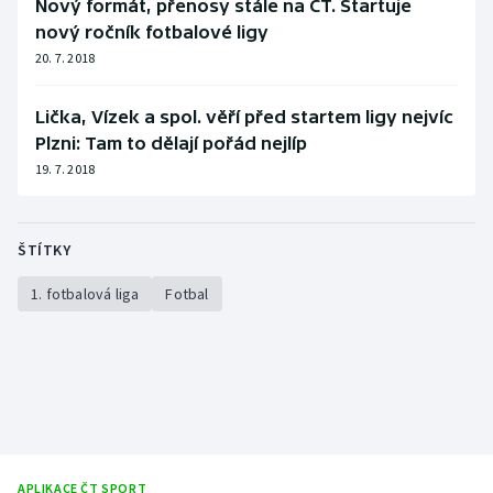
Nový formát, přenosy stále na ČT. Startuje
Stolní tenis
nový ročník fotbalové ligy
20. 7. 2018
Triatlon
Lička, Vízek a spol. věří před startem ligy nejvíc
Veslování
Plzni: Tam to dělají pořád nejlíp
19. 7. 2018
Vodní slalom
Volejbal
ŠTÍTKY
Ostatní
1. fotbalová liga
Fotbal
APLIKACE ČT SPORT