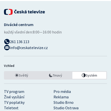
Divácké centrum
každý všední den:
8:00—16:00 hodin
261 136 113
info@ceskatelevize.cz
Vzhled
Světlý
Tmavý
Systém
TV program
Pro média
Živé vysílání
Reklama
TV poplatky
Studio Brno
Teletext
Studio Ostrava