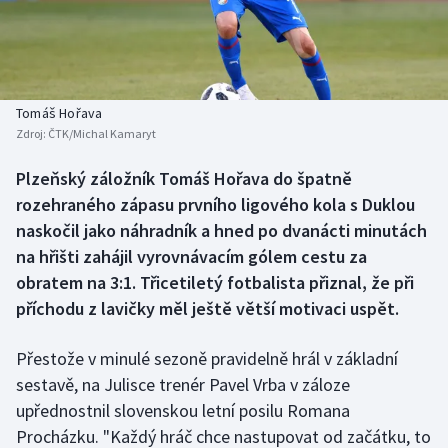
Baseball a softbal
Soutěže
Basketbal
Historické návraty
Biatlon
Aplikace ČT sport
Tomáš Hořava
Zdroj:
ČTK/Michal Kamaryt
Boby a skeleton
AZ kvíz
Plzeňský záložník Tomáš Hořava do špatně
rozehraného zápasu prvního ligového kola s Duklou
Box
naskočil jako náhradník a hned po dvanácti minutách
Curling
na hřišti zahájil vyrovnávacím gólem cestu za
obratem na 3:1. Třicetiletý fotbalista přiznal, že při
Dostihy
příchodu z lavičky měl ještě větší motivaci uspět.
Florbal
Přestože v minulé sezoně pravidelně hrál v základní
sestavě, na Julisce trenér Pavel Vrba v záloze
Futsal
upřednostnil slovenskou letní posilu Romana
Procházku. "Každý hráč chce nastupovat od začátku, to
Golf