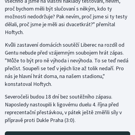
všechno a jsme na vlastní náklady testovaní, nevím,
Stolní tenis
proč bychom měli být slučovaní s někým, kdo ty
možnosti nedodržuje? Pak nevím, proč jsme si ty testy
Triatlon
dělali, proč jsme je měli asi dvacetkrát?" přemítal
Hoftych.
Veslování
Kvůli zastavení domácích soutěží Liberec na rozdíl od
Vodní slalom
Gentu nebude před vzájemným soubojem hrát zápas.
"Může to být pro ně výhoda i nevýhoda. To se teď nedá
Volejbal
přečíst. Soupeři se teď v jejich lize až tolik nedaří. Pro
nás je hlavní hrát doma, na našem stadionu,"
Ostatní
konstatoval Hoftych.
Severočeši budou 18 dní bez soutěžního zápasu.
Naposledy nastoupili k ligovému duelu 4. října před
reprezentační přestávkou, v pátek ještě změřili síly v
přípravě proti Dukle Praha (3:0).