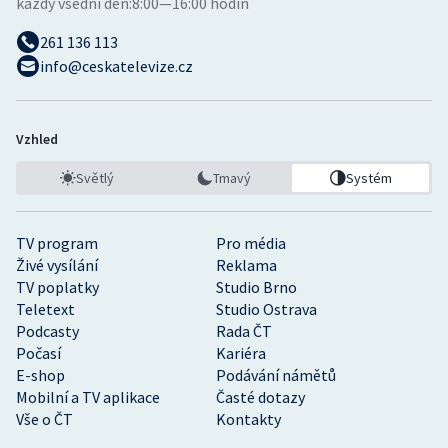
každý všední den:
8:00—16:00 hodin
261 136 113
info@ceskatelevize.cz
Vzhled
Světlý
Tmavý
Systém
TV program
Pro média
Živé vysílání
Reklama
TV poplatky
Studio Brno
Teletext
Studio Ostrava
Podcasty
Rada ČT
Počasí
Kariéra
E-shop
Podávání námětů
Mobilní a TV aplikace
Časté dotazy
Vše o ČT
Kontakty