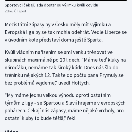
Sportovci čekají, zda dostanou výjimku kvůli covidu
Zdroj:
ČT sport
Mezistátní zápasy by v Česku měly mít výjimku a
Evropská liga by se tak mohla odehrát. Vedle Liberce se
v úvodním kole představí doma ještě Sparta.
Kvůli vládním nařízením se smí venku trénovat ve
skupinách maximálně po 20 lidech. "Máme teď kluky na
nároďáku, nemáme tak široký kádr. Dnes nás šlo do
tréninku nějakých 12. Takže do počtu pana Prymuly se
bez problémů vejdeme," uvedl Hoftych.
"My máme jednu velkou výhodu oproti ostatním
týmům z ligy - se Spartou a Slavií hrajeme v evropských
pohárech. Čekají nás zápasy, máme nějaké vrcholy, pro
ostatní kluby to bude těžší," řekl.