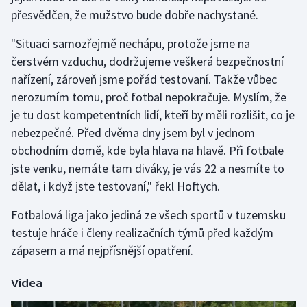
přesvědčen, že mužstvo bude dobře nachystané.
Gymnastika
"Situaci samozřejmě nechápu, protože jsme na
čerstvém vzduchu, dodržujeme veškerá bezpečnostní
Házená
nařízení, zároveň jsme pořád testovaní. Takže vůbec
nerozumím tomu, proč fotbal nepokračuje. Myslím, že
Jezdectví
je tu dost kompetentních lidí, kteří by měli rozlišit, co je
Judo
nebezpečné. Před dvěma dny jsem byl v jednom
obchodním domě, kde byla hlava na hlavě. Při fotbale
Krasobruslení
jste venku, nemáte tam diváky, je vás 22 a nesmíte to
dělat, i když jste testovaní," řekl Hoftych.
Lezení
Fotbalová liga jako jediná ze všech sportů v tuzemsku
Lyže a snowboard
testuje hráče i členy realizačních týmů před každým
zápasem a má nejpřísnější opatření.
Moderní pětiboj
Videa
Motorsport