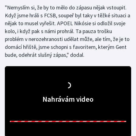
"Nemyslím si, že by to mělo do zápasu nějak vstoupit.
Když jsme hráli s FCSB, soupeř byl taky v těžké situaci a
nějak to musel vyřešit. APOEL Nikósie si odložil svoje
kolo, i když pak s námi prohrál. Ta pauza trošku
problém v nerozehranosti udělat může, ale tím, že je to
domácí hřiště, jsme schopni s favoritem, kterým Gent
bude, odehrát slušný zápas," dodal.
Nahrávám video