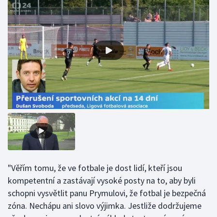
Olympijské hry
Parasport
Plavání
Plážový volejbal
Ragby
Rychlobruslení
Rychlostní kanoistika
"Věřím tomu, že ve fotbale je dost lidí, kteří jsou
Short track
kompetentní a zastávají vysoké posty na to, aby byli
schopni vysvětlit panu Prymulovi, že fotbal je bezpečná
Sportovní střelba
zóna. Nechápu ani slovo výjimka. Jestliže dodržujeme