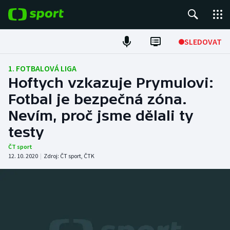
POPULÁRNÍ
SLEDOVAT
Fotbal
1. FOTBALOVÁ LIGA
Hoftych vzkazuje Prymulovi:
Hokej
Fotbal je bezpečná zóna.
Nevím, proč jsme dělali ty
Tenis
testy
Atletika
ČT sport
12. 10. 2020
|
Zdroj:
ČT sport
,
ČTK
Cyklistika
DALŠÍ SPORTY
Americký fotbal
NEPŘEHLÉDNĚTE