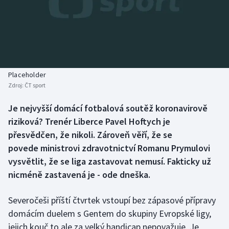
Baseball a softbal
Soutěže
Basketbal
Historické návraty
Biatlon
Aplikace ČT sport
Placeholder
Boby a skeleton
AZ kvíz
Zdroj:
ČT sport
Box
Je nejvyšší domácí fotbalová soutěž koronavirově
riziková? Trenér Liberce Pavel Hoftych je
Curling
přesvědčen, že nikoli. Zároveň věří, že se
povede ministrovi zdravotnictví Romanu Prymulovi
Dostihy
vysvětlit, že se liga zastavovat nemusí. Fakticky už
nicméně zastavená je - ode dneška.
Florbal
Severočeši příští čtvrtek vstoupí bez zápasové přípravy
Futsal
domácím duelem s Gentem do skupiny Evropské ligy,
jejich kouč to ale za velký handicap nepovažuje. Je
Golf