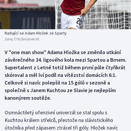
Baseball a softbal
Soutěže
Basketbal
Historické návraty
Biatlon
Aplikace ČT sport
Radující se Adam Hložek ze Sparty
Zdroj:
ČTK/Šimánek Vít
Boby a skeleton
AZ kvíz
V "one man show" Adama Hložka se změnilo utkání
závěrečného 34. ligového kola mezi Spartou a Brnem.
Box
Supertalent z Letné totiž během první půle čtyřikrát
Curling
skóroval a měl lví podíl na vítězství domácích 6:1.
Celkově si navíc polepšil na 15 gólů v sezoně a
Dostihy
společně s Janem Kuchtou ze Slavie je nejlepším
kanonýrem soutěže.
Florbal
Osmnáctiletý ofenzivní univerzál se stal spolu s
Futsal
Kuchtou králem střelců, přestože na slávistického
útočníka před zápasem ztrácel tři góly. Hložek navíc
Golf