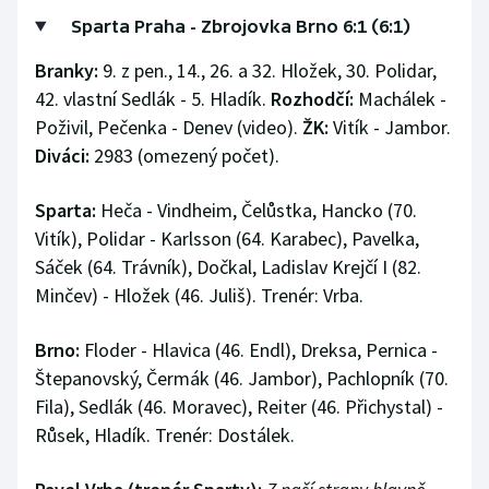
Sparta Praha - Zbrojovka Brno 6:1 (6:1)
Branky:
9. z pen., 14., 26. a 32. Hložek, 30. Polidar,
42. vlastní Sedlák - 5. Hladík.
Rozhodčí:
Machálek -
Poživil, Pečenka - Denev (video).
ŽK:
Vitík - Jambor.
Diváci:
2983 (omezený počet).
Sparta:
Heča - Vindheim, Čelůstka, Hancko (70.
Vitík), Polidar - Karlsson (64. Karabec), Pavelka,
Sáček (64. Trávník), Dočkal, Ladislav Krejčí I (82.
Minčev) - Hložek (46. Juliš). Trenér: Vrba.
Brno:
Floder - Hlavica (46. Endl), Dreksa, Pernica -
Štepanovský, Čermák (46. Jambor), Pachlopník (70.
Fila), Sedlák (46. Moravec), Reiter (46. Přichystal) -
Růsek, Hladík. Trenér: Dostálek.