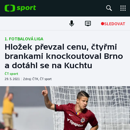
POPULÁRNÍ
SLEDOVAT
Fotbal
1. FOTBALOVÁ LIGA
Hložek převzal cenu, čtyřmi
Hokej
brankami knockoutoval Brno
a dotáhl se na Kuchtu
Tenis
ČT sport
Atletika
29. 5. 2021
|
Zdroj:
ČTK
,
ČT sport
Cyklistika
DALŠÍ SPORTY
Americký fotbal
NEPŘEHLÉDNĚTE