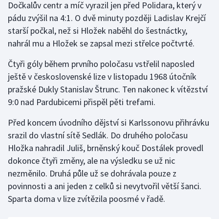
Dočkalův centr a míč vyrazil jen před Polidara, který v
Stolní tenis
pádu zvýšil na 4:1. O dvě minuty později Ladislav Krejčí
starší počkal, než si Hložek naběhl do šestnáctky,
Triatlon
nahrál mu a Hložek se zapsal mezi střelce počtvrté.
Veslování
Čtyři góly během prvního poločasu vstřelil naposled
ještě v československé lize v listopadu 1968 útočník
Vodní slalom
pražské Dukly Stanislav Štrunc. Ten nakonec k vítězství
Volejbal
9:0 nad Pardubicemi přispěl pěti trefami.
Před koncem úvodního dějství si Karlssonovu přihrávku
Ostatní
srazil do vlastní sítě Sedlák. Do druhého poločasu
Hložka nahradil Juliš, brněnský kouč Dostálek provedl
dokonce čtyři změny, ale na výsledku se už nic
nezměnilo. Druhá půle už se dohrávala pouze z
povinnosti a ani jeden z celků si nevytvořil větší šanci.
Sparta doma v lize zvítězila poosmé v řadě.