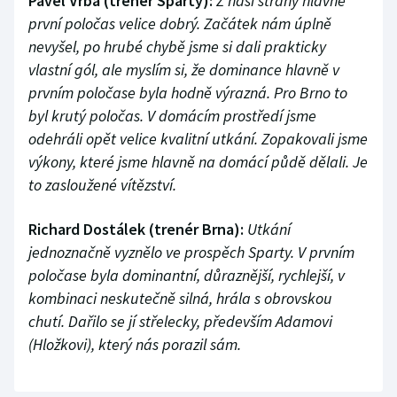
Pavel Vrba (trenér Sparty):
Z naší strany hlavně
první poločas velice dobrý. Začátek nám úplně
nevyšel, po hrubé chybě jsme si dali prakticky
vlastní gól, ale myslím si, že dominance hlavně v
prvním poločase byla hodně výrazná. Pro Brno to
byl krutý poločas. V domácím prostředí jsme
odehráli opět velice kvalitní utkání. Zopakovali jsme
výkony, které jsme hlavně na domácí půdě dělali. Je
to zasloužené vítězství.
Richard Dostálek (trenér Brna):
Utkání
jednoznačně vyznělo ve prospěch Sparty. V prvním
poločase byla dominantní, důraznější, rychlejší, v
kombinaci neskutečně silná, hrála s obrovskou
chutí. Dařilo se jí střelecky, především Adamovi
(Hložkovi), který nás porazil sám.