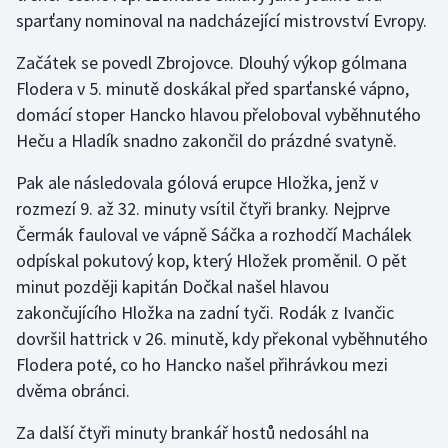
sparťany nominoval na nadcházející mistrovství Evropy.
Olympijské hry
Začátek se povedl Zbrojovce. Dlouhý výkop gólmana
Parasport
Flodera v 5. minutě doskákal před sparťanské vápno,
domácí stoper Hancko hlavou přeloboval vyběhnutého
Plavání
Heču a Hladík snadno zakončil do prázdné svatyně.
Plážový volejbal
Pak ale následovala gólová erupce Hložka, jenž v
rozmezí 9. až 32. minuty vsítil čtyři branky. Nejprve
Ragby
Čermák fauloval ve vápně Sáčka a rozhodčí Machálek
odpískal pokutový kop, který Hložek proměnil. O pět
Rychlobruslení
minut později kapitán Dočkal našel hlavou
zakončujícího Hložka na zadní tyči. Rodák z Ivančic
Rychlostní kanoistika
dovršil hattrick v 26. minutě, kdy překonal vyběhnutého
Flodera poté, co ho Hancko našel přihrávkou mezi
Short track
dvěma obránci.
Sportovní střelba
Za další čtyři minuty brankář hostů nedosáhl na