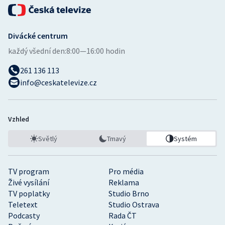
Divácké centrum
každý všední den:
8:00—16:00 hodin
261 136 113
info@ceskatelevize.cz
Vzhled
Světlý
Tmavý
Systém
TV program
Pro média
Živé vysílání
Reklama
TV poplatky
Studio Brno
Teletext
Studio Ostrava
Podcasty
Rada ČT