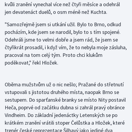
kvůli zranění vynechal více než čtyři měsíce a odehrál
jen devatenáct duelů, o osm méně než Kuchta.
Gymnastika
"Samozřejmě jsem si utkání užil. Bylo to Brno, odkud
Házená
pocházím, kde jsem se narodil, bylo to s tím spojené.
Odehráli jsme to velmi dobře a jsem rád, že jsem se
Jezdectví
čtyřikrát prosadil, i když vím, že to nebyla moje zásluha,
pracoval na tom celý tým. Proto chci klukům
Judo
poděkovat," řekl Hložek.
Krasobruslení
Oběma mužstvům už o nic nešlo; Pražané do střetnutí
Lezení
vstupovali s jistotou druhého místa, naopak Brno se
Lyže a snowboard
sestupem. Do sparťanské branky se místo Nity postavil
Heča, poprvé od začátku dubna si zahrál pravý obránce
Moderní pětiboj
Vindheim. Do základní jedenáctky Letenských se po
krátkém zranění vrátili stoper Čelůstka a Hložek, které
Motorsport
trenér české reprezentace Šilhavý jako jediné dva