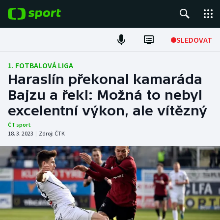
POPULÁRNÍ
SLEDOVAT
Fotbal
1. FOTBALOVÁ LIGA
Haraslín překonal kamaráda
Hokej
Bajzu a řekl: Možná to nebyl
excelentní výkon, ale vítězný
Tenis
ČT sport
Atletika
18. 3. 2023
|
Zdroj:
ČTK
Cyklistika
DALŠÍ SPORTY
Americký fotbal
NEPŘEHLÉDNĚTE