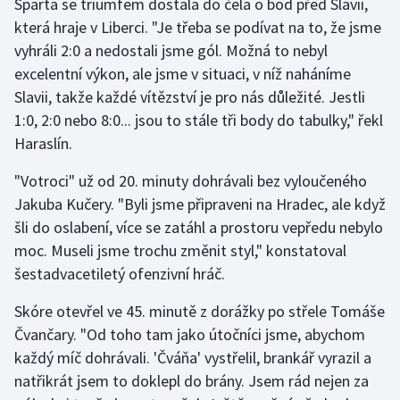
Sparta se triumfem dostala do čela o bod před Slavii,
která hraje v Liberci. "Je třeba se podívat na to, že jsme
Gymnastika
vyhráli 2:0 a nedostali jsme gól. Možná to nebyl
excelentní výkon, ale jsme v situaci, v níž naháníme
Házená
Slavii, takže každé vítězství je pro nás důležité. Jestli
1:0, 2:0 nebo 8:0... jsou to stále tři body do tabulky," řekl
Jezdectví
Haraslín.
Judo
"Votroci" už od 20. minuty dohrávali bez vyloučeného
Jakuba Kučery. "Byli jsme připraveni na Hradec, ale když
Krasobruslení
šli do oslabení, více se zatáhl a prostoru vepředu nebylo
moc. Museli jsme trochu změnit styl," konstatoval
Lezení
šestadvacetiletý ofenzivní hráč.
Lyže a snowboard
Skóre otevřel ve 45. minutě z dorážky po střele Tomáše
Čvančary. "Od toho tam jako útočníci jsme, abychom
Moderní pětiboj
každý míč dohrávali. 'Čváňa' vystřelil, brankář vyrazil a
natřikrát jsem to doklepl do brány. Jsem rád nejen za
Motorsport