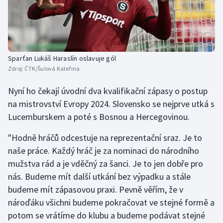
Stolní tenis
Triatlon
Veslování
Sparťan Lukáš Haraslín oslavuje gól
Zdroj:
ČTK/Šulová Kateřina
Vodní slalom
Nyní ho čekají úvodní dva kvalifikační zápasy o postup
Volejbal
na mistrovství Evropy 2024. Slovensko se nejprve utká s
Lucemburskem a poté s Bosnou a Hercegovinou.
Ostatní
"Hodně hráčů odcestuje na reprezentační sraz. Je to
naše práce. Každý hráč je za nominaci do národního
mužstva rád a je vděčný za šanci. Je to jen dobře pro
nás. Budeme mít další utkání bez výpadku a stále
budeme mít zápasovou praxi. Pevně věřím, že v
nároďáku všichni budeme pokračovat ve stejné formě a
potom se vrátíme do klubu a budeme podávat stejné