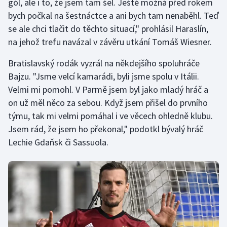
gól, ale i to, že jsem tam šel. Ještě možná před rokem
bych počkal na šestnáctce a ani bych tam nenaběhl. Teď
Olympijské hry
se ale chci tlačit do těchto situací," prohlásil Haraslín,
Parasport
na jehož trefu navázal v závěru utkání Tomáš Wiesner.
Bratislavský rodák vyzrál na někdejšího spoluhráče
Plavání
Bajzu. "Jsme velcí kamarádi, byli jsme spolu v Itálii.
Plážový volejbal
Velmi mi pomohl. V Parmě jsem byl jako mladý hráč a
on už měl něco za sebou. Když jsem přišel do prvního
Ragby
týmu, tak mi velmi pomáhal i ve věcech ohledně klubu.
Jsem rád, že jsem ho překonal," podotkl bývalý hráč
Rychlobruslení
Lechie Gdaňsk či Sassuola.
Rychlostní kanoistika
Short track
Sportovní střelba