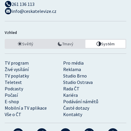
261 136 113
info@ceskatelevize.cz
Vzhled
Světlý
Tmavý
Systém
TV program
Pro média
Živé vysílání
Reklama
TV poplatky
Studio Brno
Teletext
Studio Ostrava
Podcasty
Rada ČT
Počasí
Kariéra
E-shop
Podávání námětů
Mobilní a TV aplikace
Časté dotazy
Vše o ČT
Kontakty