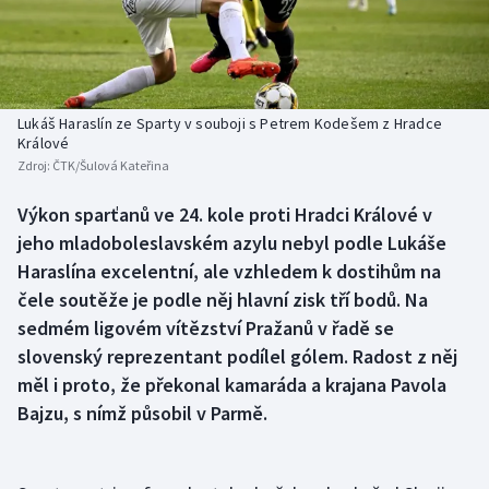
Baseball a softbal
Soutěže
Basketbal
Historické návraty
Biatlon
Aplikace ČT sport
Lukáš Haraslín ze Sparty v souboji s Petrem Kodešem z Hradce
Králové
Zdroj:
ČTK/Šulová Kateřina
Boby a skeleton
AZ kvíz
Výkon sparťanů ve 24. kole proti Hradci Králové v
Box
jeho mladoboleslavském azylu nebyl podle Lukáše
Haraslína excelentní, ale vzhledem k dostihům na
Curling
čele soutěže je podle něj hlavní zisk tří bodů. Na
sedmém ligovém vítězství Pražanů v řadě se
Dostihy
slovenský reprezentant podílel gólem. Radost z něj
Florbal
měl i proto, že překonal kamaráda a krajana Pavola
Bajzu, s nímž působil v Parmě.
Futsal
Golf